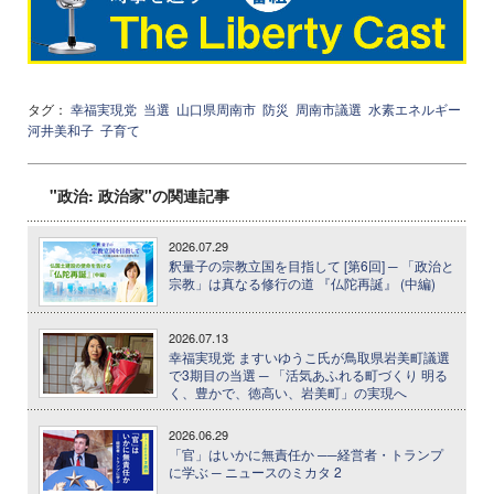
タグ：
幸福実現党
当選
山口県周南市
防災
周南市議選
水素エネルギー
河井美和子
子育て
"政治: 政治家"の関連記事
2026.07.29
釈量子の宗教立国を目指して [第6回] ─ 「政治と
宗教」は真なる修行の道 『仏陀再誕』 (中編)
2026.07.13
幸福実現党 ますいゆうこ氏が鳥取県岩美町議選
で3期目の当選 ─ 「活気あふれる町づくり 明る
く、豊かで、徳高い、岩美町」の実現へ
2026.06.29
「官」はいかに無責任か ──経営者・トランプ
に学ぶ ─ ニュースのミカタ 2