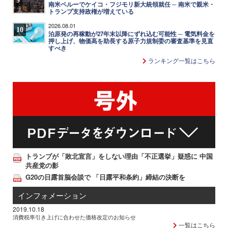
9
南米ペルーでケイコ・フジモリ新大統領就任 ─ 南米で親米・
トランプ支持政権が増えている
2026.08.01
10
泊原発の再稼動が27年末以降にずれ込む可能性 ─ 電気料金を
押し上げ、物価高を助長する原子力規制委の審査基準を見直
すべき
ランキング一覧はこちら
トランプが「敗北宣言」をしない理由「不正選挙」疑惑に 中国
共産党の影
G20の日露首脳会談で 「日露平和条約」締結の決断を
インフォメーション
2019.10.18
消費税率引き上げに合わせた価格改定のお知らせ
一覧はこちら