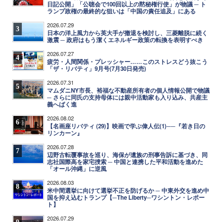
日記公開」「公聴会で100回以上の黙秘権行使」が物議 ─ ト
ランプ政権の最終的な狙いは「中国の責任追及」にある
2026.07.29
3
日本の洋上風力から英大手が撤退を検討し、三菱離脱に続く
激震 ─ 政府はもう潔くエネルギー政策の転換を表明すべき
2026.07.27
4
疲労・人間関係・プレッシャー……このストレスどう抜こう
「ザ・リバティ」9月号(7月30日発売)
2026.07.31
5
マムダニNY市長、裕福な不動産所有者の個人情報公開で物議
─ さらに同氏の支持母体には親中活動家も入り込み、共産主
義へばく進
2026.08.02
6
【名画座リバティ (29)】映画で学ぶ偉人伝(1)──『若き日の
リンカーン』
2026.07.28
7
辺野古転覆事故を巡り、海保が遺族の刑事告訴に基づき、同
志社国際高を家宅捜索 ─ 中国と連携した平和活動を進めた
「オール沖縄」に逆風
2026.08.03
8
米中間選挙に向けて選挙不正を防げるか ─ 中東外交を進め中
国を抑え込むトランプ【─The Liberty─ワシントン・レポー
ト】
2026.07.29