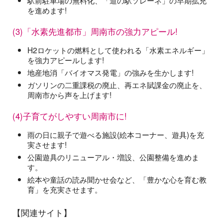
駅前駐車場の無料化、「道の駅ソレーネ」の早期拡充
を進めます!
(3)「水素先進都市」周南市の強力アピール!
H2ロケットの燃料として使われる「水素エネルギー」
を強力アピールします!
地産地消「バイオマス発電」の強みを生かします!
ガソリンの二重課税の廃止、再エネ賦課金の廃止を、
周南市から声を上げます!
(4)子育てがしやすい周南市に!
雨の日に親子で遊べる施設(絵本コーナー、遊具)を充
実させます!
公園遊具のリニューアル・増設、公園整備を進めま
す。
絵本や童話の読み聞かせ会など、「豊かな心を育む教
育」を充実させます。
【関連サイト】