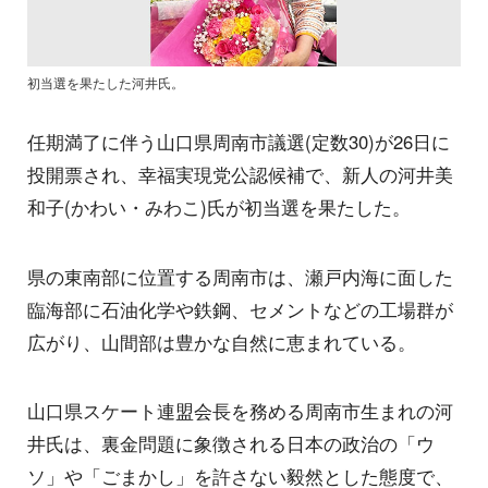
初当選を果たした河井氏。
任期満了に伴う山口県周南市議選(定数30)が26日に
投開票され、幸福実現党公認候補で、新人の河井美
和子(かわい・みわこ)氏が初当選を果たした。
県の東南部に位置する周南市は、瀬戸内海に面した
臨海部に石油化学や鉄鋼、セメントなどの工場群が
広がり、山間部は豊かな自然に恵まれている。
山口県スケート連盟会長を務める周南市生まれの河
井氏は、裏金問題に象徴される日本の政治の「ウ
ソ」や「ごまかし」を許さない毅然とした態度で、