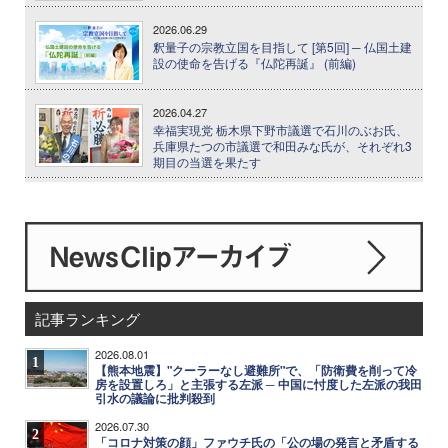
2026.06.29
釈量子の宗教立国を目指して [第5回] ─ 仏国土建
設の使命を告げる『仏陀再誕』 (前編)
2026.04.27
幸福実現党 栃木県下野市議選で石川のぶお氏、
兵庫県たつの市議選で和田みな氏が、それぞれ3
期目の当選を果たす
記事ランキング
2026.08.01
1
【熊本地震】"クーラーなし避難所"で、「防衛費を削って冷
房を設置しろ」と主張する左派 ─ 中国に忖度した左派の我田
引水の議論に批判殺到
2026.07.30
2
「コロナ対策の顔」ファウチ氏の「公の場の発言と矛盾する