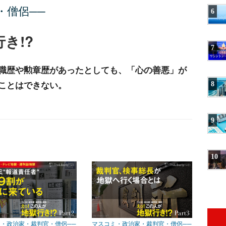
・僧侶──
6
き!?
7
職歴や勲章歴があったとしても、「心の善悪」が
ことはできない。
8
9
10
・政治家・裁判官・僧侶──
マスコミ・政治家・裁判官・僧侶──