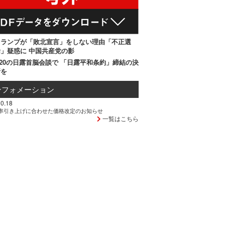
トランプが「敗北宣言」をしない理由「不正選
」疑惑に 中国共産党の影
20の日露首脳会談で 「日露平和条約」締結の決
断を
ンフォメーション
0.18
率引き上げに合わせた価格改定のお知らせ
一覧はこちら