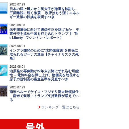
2026.07.29
日本の洋上風力から英大手が撤退を検討し、
三菱離脱に続く激震 ─ 政府はもう潔くエネル
ギー政策の転換を表明すべき
2026.08.03
米中間選挙に向けて選挙不正を防げるか ─ 中
東外交を進め中国を抑え込むトランプ【─Th
e Liberty─ワシントン・レポート】
2026.08.04
インフラ開発のために"未開発資源"を担保に
取られるガーナの運命【チャイナリスクの死
角】
2026.08.01
泊原発の再稼動が27年末以降にずれ込む可能
性 ─ 電気料金を押し上げ、物価高を助長する
原子力規制委の審査基準を見直すべき
2026.07.29
南米ペルーでケイコ・フジモリ新大統領就任
─ 南米で親米・トランプ支持政権が増えてい
る
ランキング一覧はこちら