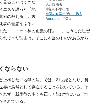
く見ることはできな
大川隆法著
イエスが語った「地
幸福の科学出版
幸福の科学出版にて購入
冥府の裁判所」。古
Amazonにて購入
死者の善悪をふるい
れた、「トート神の正義の秤」──。こうした思想
られてきた理由は、そこに本当のものがあるから
くならない
ど上梓した『地獄の法』では、21世紀となり、科
世界は厳然として存在することを説いている。そ
きれず、新宗教の多くも正しく説けずにいる「地
かされている。