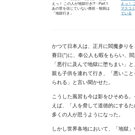
えっ！ この人が地獄行き!? - Part 1
えっ！ こ
あの世を信じていない僧侶・牧師は
マスコミ
「地獄行き」
ている
かつて日本人は、正月に閻魔参りを
賽日(*)に、奉公人も暇をもらい、
「悪行に及んで地獄に堕ちまい」と
親も子供を連れて行き、「悪いこと
られる」と言い聞かせた。
こうした風習も今は影をひそめる。
えば、「人を脅して道徳的にするた
多くの人が思うようになった。
しかし世界各地において、「地獄」