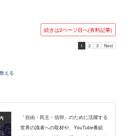
続きは2ページ目へ(有料記事)
1
2
3
Next
教える
「自由・民主・信仰」のために活躍する
世界の識者への取材や、YouTube番組