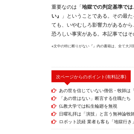
重要なのは「
地獄での判定基準では
い』
」ということである。その最た
ても、いやむしろ影響力があるから
恐ろしい事実がある。本記事ではそ
※文中の特に断りがない『』内の書籍は、全て大川
次ページからのポイント(有料記事)
あの世を信じていない僧侶・牧師は
「あの世はない」断言する住職たち
仏教大学では転生輪廻を無視
日曜礼拝は「演技」と言う無神論牧
ロボット読経 業者も客も「地獄行き