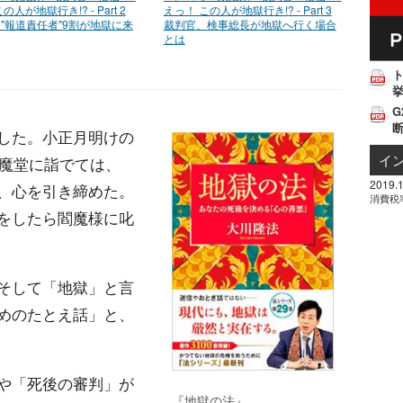
の人が地獄行き!? - Part 2
えっ！ この人が地獄行き!? - Part 3
"報道責任者"9割が地獄に来
裁判官、検事総長が地獄へ行く場合
とは
挙
G
した。小正月明けの
イ
閻魔堂に詣でては、
2019.1
、心を引き締めた。
消費税
をしたら閻魔様に叱
そして「地獄」と言
めのたとえ話」と、
や「死後の審判」が
『地獄の法』