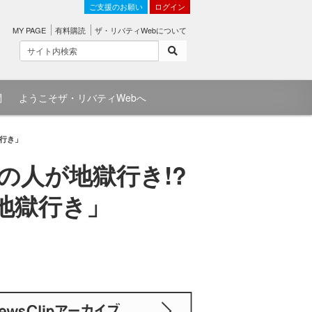
ご支援のお願い
ログイン
MY PAGE
有料購読
ザ・リバティWebについて
問
ようこそザ・リバティWebへ
獄行き」
の人が地獄行き!?
「地獄行き」