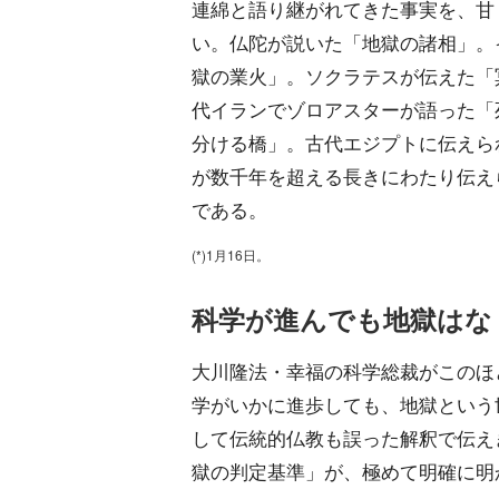
連綿と語り継がれてきた事実を、甘
い。仏陀が説いた「地獄の諸相」。
獄の業火」。ソクラテスが伝えた「
代イランでゾロアスターが語った「
分ける橋」。古代エジプトに伝えら
が数千年を超える長きにわたり伝え
である。
(*)1月16日。
科学が進んでも地獄はな
大川隆法・幸福の科学総裁がこのほ
学がいかに進歩しても、地獄という
して伝統的仏教も誤った解釈で伝え
獄の判定基準」が、極めて明確に明