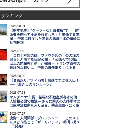
事ランキング
2026.08.01
【熊本地震】"クーラーなし避難所"で、「防
衛費を削って冷房を設置しろ」と主張する左
派 ─ 中国に忖度した左派の我田引水の議論に
批判殺到
2026.07.30
「コロナ対策の顔」ファウチ氏の「公の場の
発言と矛盾する日記公開」「公聴会で100回
以上の黙秘権行使」が物議 ─ トランプ政権の
最終的な狙いは「中国の責任追及」にある
2026.08.02
【名画座リバティ (29)】映画で学ぶ偉人伝(1)
──『若き日のリンカーン』
2026.07.31
マムダニNY市長、裕福な不動産所有者の個
人情報公開で物議 ─ さらに同氏の支持母体に
は親中活動家も入り込み、共産主義へばく進
2026.07.27
疲労・人間関係・プレッシャー……このスト
レスどう抜こう「ザ・リバティ」9月号(7月3
0日発売)