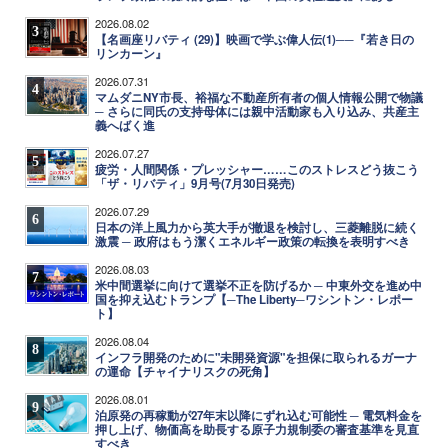
2026.08.02
3
【名画座リバティ (29)】映画で学ぶ偉人伝(1)──『若き日の
リンカーン』
2026.07.31
4
マムダニNY市長、裕福な不動産所有者の個人情報公開で物議
─ さらに同氏の支持母体には親中活動家も入り込み、共産主
義へばく進
2026.07.27
5
疲労・人間関係・プレッシャー……このストレスどう抜こう
「ザ・リバティ」9月号(7月30日発売)
2026.07.29
6
日本の洋上風力から英大手が撤退を検討し、三菱離脱に続く
激震 ─ 政府はもう潔くエネルギー政策の転換を表明すべき
2026.08.03
7
米中間選挙に向けて選挙不正を防げるか ─ 中東外交を進め中
国を抑え込むトランプ【─The Liberty─ワシントン・レポー
ト】
2026.08.04
8
インフラ開発のために"未開発資源"を担保に取られるガーナ
の運命【チャイナリスクの死角】
2026.08.01
9
泊原発の再稼動が27年末以降にずれ込む可能性 ─ 電気料金を
押し上げ、物価高を助長する原子力規制委の審査基準を見直
すべき