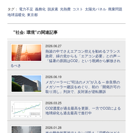
タグ：
電力不足
義務化
脱炭素
光熱費
コスト
太陽光パネル
廃棄問題
地球温暖化
東京都
"社会: 環境"の関連記事
2026.06.27
熱波の中でさえエアコン控えを勧めるフランス
政府、緑の党からも「エアコン必要」との声 ─
「猛暑の原因はCO2」という呪縛から解放され
るべき
2026.06.19
メガソーラーに"司法のメス"が入る ─ 奈良県の
メガソーラー建設をめぐり、初の「開発許可の
取り消し」判決で、反対派が逆転勝訴
2026.03.25
CO2濃度が過去最高を更新、一方でCO2による
地球緑化も過去最高で進行中
2026.01.28
米の歴史的寒波でトランプ氏も「温暖化はどう