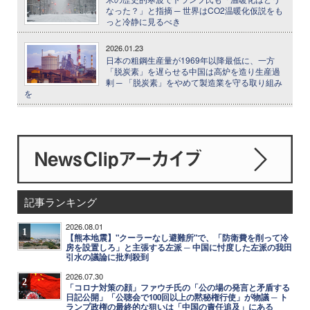
なった？」と指摘 ─ 世界はCO2温暖化仮説をも
っと冷静に見るべき
2026.01.23
日本の粗鋼生産量が1969年以降最低に、一方
「脱炭素」を遅らせる中国は高炉を造り生産過
剰 ─ 「脱炭素」をやめて製造業を守る取り組み
を
記事ランキング
2026.08.01
1
【熊本地震】"クーラーなし避難所"で、「防衛費を削って冷
房を設置しろ」と主張する左派 ─ 中国に忖度した左派の我田
引水の議論に批判殺到
2026.07.30
2
「コロナ対策の顔」ファウチ氏の「公の場の発言と矛盾する
日記公開」「公聴会で100回以上の黙秘権行使」が物議 ─ ト
ランプ政権の最終的な狙いは「中国の責任追及」にある