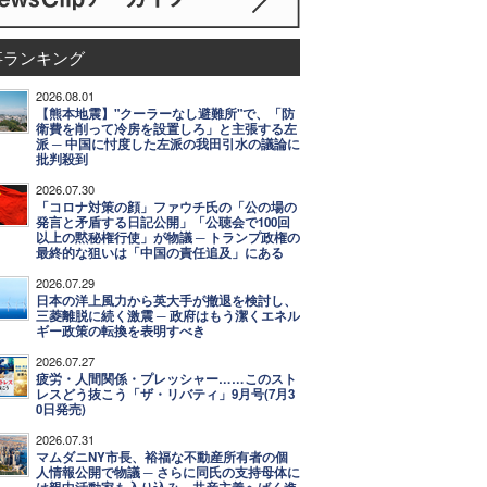
事ランキング
2026.08.01
【熊本地震】"クーラーなし避難所"で、「防
衛費を削って冷房を設置しろ」と主張する左
派 ─ 中国に忖度した左派の我田引水の議論に
批判殺到
2026.07.30
「コロナ対策の顔」ファウチ氏の「公の場の
発言と矛盾する日記公開」「公聴会で100回
以上の黙秘権行使」が物議 ─ トランプ政権の
最終的な狙いは「中国の責任追及」にある
2026.07.29
日本の洋上風力から英大手が撤退を検討し、
三菱離脱に続く激震 ─ 政府はもう潔くエネル
ギー政策の転換を表明すべき
2026.07.27
疲労・人間関係・プレッシャー……このスト
レスどう抜こう「ザ・リバティ」9月号(7月3
0日発売)
2026.07.31
マムダニNY市長、裕福な不動産所有者の個
人情報公開で物議 ─ さらに同氏の支持母体に