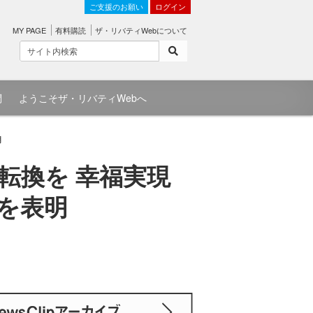
ご支援のお願い
ログイン
MY PAGE
有料購読
ザ・リバティWebについて
問
ようこそザ・リバティWebへ
明
転換を 幸福実現
を表明