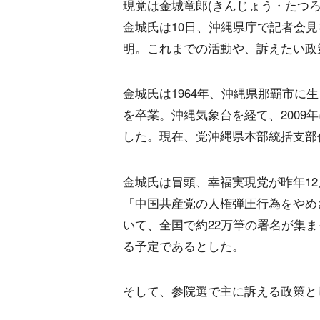
現党は金城竜郎(きんじょう・たつろ
金城氏は10日、沖縄県庁で記者会
明。これまでの活動や、訴えたい政
金城氏は1964年、沖縄県那覇市に
を卒業。沖縄気象台を経て、2009
した。現在、党沖縄県本部統括支部
金城氏は冒頭、幸福実現党が昨年1
「中国共産党の人権弾圧行為をやめ
いて、全国で約22万筆の署名が集
る予定であるとした。
そして、参院選で主に訴える政策と