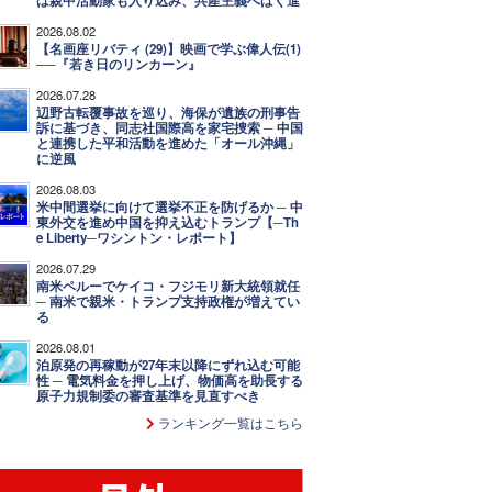
は親中活動家も入り込み、共産主義へばく進
2026.08.02
【名画座リバティ (29)】映画で学ぶ偉人伝(1)
──『若き日のリンカーン』
2026.07.28
辺野古転覆事故を巡り、海保が遺族の刑事告
訴に基づき、同志社国際高を家宅捜索 ─ 中国
と連携した平和活動を進めた「オール沖縄」
に逆風
2026.08.03
米中間選挙に向けて選挙不正を防げるか ─ 中
東外交を進め中国を抑え込むトランプ【─Th
e Liberty─ワシントン・レポート】
2026.07.29
南米ペルーでケイコ・フジモリ新大統領就任
─ 南米で親米・トランプ支持政権が増えてい
る
2026.08.01
泊原発の再稼動が27年末以降にずれ込む可能
性 ─ 電気料金を押し上げ、物価高を助長する
原子力規制委の審査基準を見直すべき
ランキング一覧はこちら