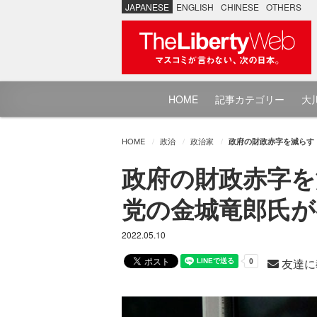
JAPANESE
ENGLISH
CHINESE
OTHERS
HOME
記事カテゴリー
大川
HOME
政治
政治家
政府の財政赤字を減らす
政府の財政赤字を
党の金城竜郎氏が
2022.05.10
友達に