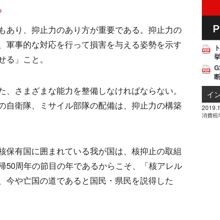
る
もあり、抑止力のあり方が重要である。抑止力の
、軍事的な対応を行って損害を与える姿勢を示す
挙
せる」こと。
G
た、さまざまな能力を整備しなければならない。
イ
の自衛隊、ミサイル部隊の配備は、抑止力の構築
2019.1
消費税
核保有国に囲まれている我が国は、核抑止の取組
帰50周年の節目の年であるからこそ、「核アレル
、今や亡国の道であると国民・県民を説得した