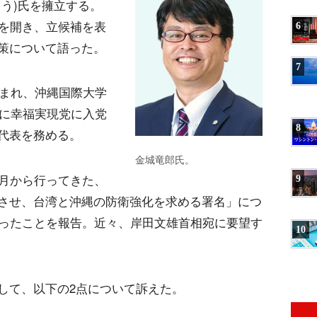
う)氏を擁立する。
見を開き、立候補を表
6
策について語った。
7
生まれ、沖縄国際大学
年に幸福実現党に入党
8
代表を務める。
金城竜郎氏。
2月から行ってきた、
9
させ、台湾と沖縄の防衛強化を求める署名」につ
まったことを報告。近々、岸田文雄首相宛に要望す
10
して、以下の2点について訴えた。