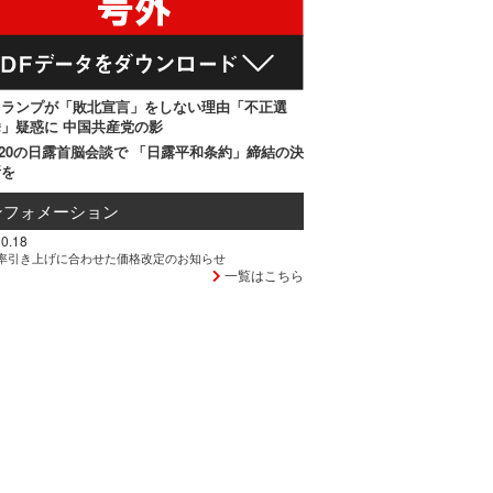
トランプが「敗北宣言」をしない理由「不正選
」疑惑に 中国共産党の影
20の日露首脳会談で 「日露平和条約」締結の決
断を
ンフォメーション
0.18
率引き上げに合わせた価格改定のお知らせ
一覧はこちら