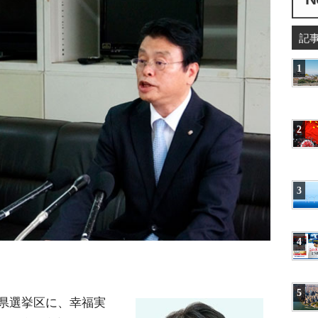
記
1
2
3
4
5
県選挙区に、幸福実