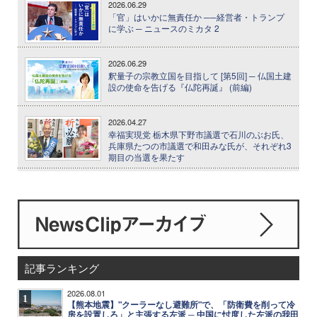
2026.06.29
「官」はいかに無責任か ──経営者・トランプ
に学ぶ ─ ニュースのミカタ 2
2026.06.29
釈量子の宗教立国を目指して [第5回] ─ 仏国土建
設の使命を告げる『仏陀再誕』 (前編)
2026.04.27
幸福実現党 栃木県下野市議選で石川のぶお氏、
兵庫県たつの市議選で和田みな氏が、それぞれ3
期目の当選を果たす
記事ランキング
2026.08.01
1
【熊本地震】"クーラーなし避難所"で、「防衛費を削って冷
房を設置しろ」と主張する左派 ─ 中国に忖度した左派の我田