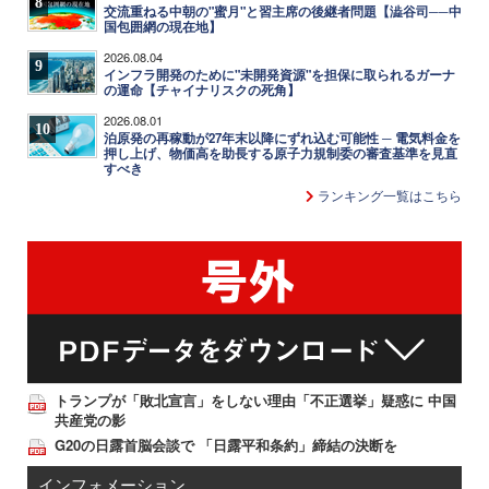
8
交流重ねる中朝の"蜜月"と習主席の後継者問題【澁谷司──中
国包囲網の現在地】
2026.08.04
9
インフラ開発のために"未開発資源"を担保に取られるガーナ
の運命【チャイナリスクの死角】
2026.08.01
10
泊原発の再稼動が27年末以降にずれ込む可能性 ─ 電気料金を
押し上げ、物価高を助長する原子力規制委の審査基準を見直
すべき
ランキング一覧はこちら
トランプが「敗北宣言」をしない理由「不正選挙」疑惑に 中国
共産党の影
G20の日露首脳会談で 「日露平和条約」締結の決断を
インフォメーション