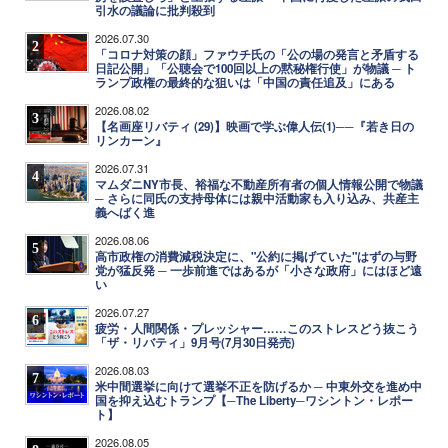
引水の議論に批判殺到
2026.07.30
2
「コロナ対策の顔」ファウチ氏の「公の場の発言と矛盾する
日記公開」「公聴会で100回以上の黙秘権行使」が物議 ─ ト
ランプ政権の最終的な狙いは「中国の責任追及」にある
2026.08.02
3
【名画座リバティ (29)】映画で学ぶ偉人伝(1)──『若き日の
リンカーン』
2026.07.31
4
マムダニNY市長、裕福な不動産所有者の個人情報公開で物議
─ さらに同氏の支持母体には親中活動家も入り込み、共産主
義へばく進
2026.08.06
5
高市政権の消費減税決定に、"公約に掲げていた"はずの与野
党が猛反発 ─ 一歩前進ではあるが「小さな政府」にはほど遠
い
2026.07.27
6
疲労・人間関係・プレッシャー……このストレスどう抜こう
「ザ・リバティ」9月号(7月30日発売)
2026.08.03
7
米中間選挙に向けて選挙不正を防げるか ─ 中東外交を進め中
国を抑え込むトランプ【─The Liberty─ワシントン・レポー
ト】
2026.08.05