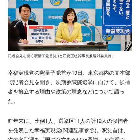
記者会見を開く釈量子党首(右)と江夏正敏幹事長兼選対委員長。
幸福実現党の釈量子党首が19日、東京都内の党本部
で記者会見を開き、次期参議院選挙に向けて、候補
者を擁立する理由や政策の理念などについて語っ
た。
昨年末に、比例1人、選挙区11人の計12人の候補者
を発表した幸福実現党(関連記事参照)。釈党首は、
次の参院選を「国の存亡をかけた選挙」と位置づ