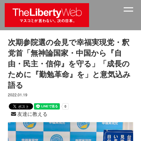
次期参院選の会見で幸福実現党・釈
党首「無神論国家・中国から『自
由・民主・信仰』を守る」「成長の
ために『勤勉革命』を」と意気込み
語る
2022.01.19
友達に教える