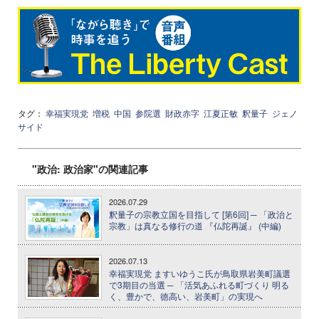
タグ：
幸福実現党
増税
中国
参院選
財政赤字
江夏正敏
釈量子
ジェノ
サイド
"政治: 政治家"の関連記事
2026.07.29
釈量子の宗教立国を目指して [第6回] ─ 「政治と
宗教」は真なる修行の道 『仏陀再誕』 (中編)
2026.07.13
幸福実現党 ますいゆうこ氏が鳥取県岩美町議選
で3期目の当選 ─ 「活気あふれる町づくり 明る
く、豊かで、徳高い、岩美町」の実現へ