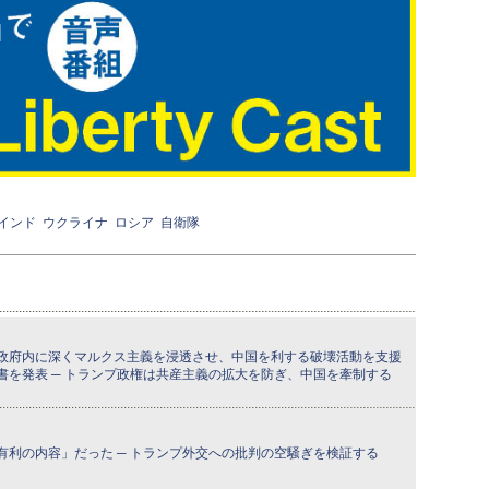
インド
ウクライナ
ロシア
自衛隊
政府内に深くマルクス主義を浸透させ、中国を利する破壊活動を支援
書を発表 ─ トランプ政権は共産主義の拡大を防ぎ、中国を牽制する
有利の内容」だった ─ トランプ外交への批判の空騒ぎを検証する