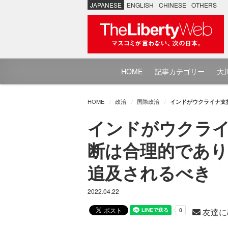
JAPANESE
ENGLISH
CHINESE
OTHERS
HOME
記事カテゴリー
大川
HOME
政治
国際政治
インドがウクライナ支
インドがウクライ
断は合理的であり
追及されるべき
2022.04.22
友達に