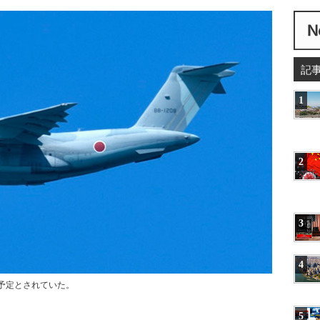
記
1
2
3
4
ぶ予定とされていた。
5