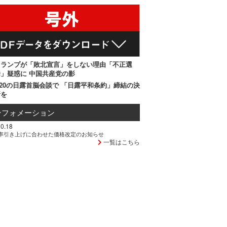
トランプが「敗北宣言」をしない理由「不正選
」疑惑に 中国共産党の影
20の日露首脳会談で 「日露平和条約」締結の決
断を
ンフォメーション
0.18
率引き上げに合わせた価格改定のお知らせ
一覧はこちら