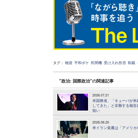
タグ：
物資
平和ボケ
民間機
受け入れ拒否
制裁
"政治: 国際政治"の関連記事
2026.07.21
米国務省、「キューバが米
してきた」と非難する報告
狙い
2026.06.20
米イラン覚書は「アメリカ