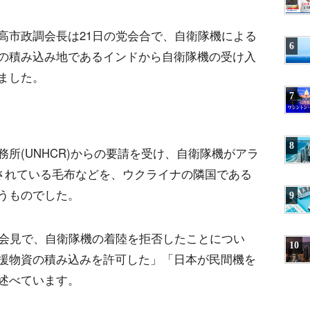
高市政調会長は21日の党会合で、自衛隊機による
6
の積み込み地であるインドから自衛隊機の受け入
ました。
7
8
所(UNHCR)からの要請を受け、自衛隊機がアラ
蓄されている毛布などを、ウクライナの隣国である
うものでした。
9
者会見で、自衛隊機の着陸を拒否したことについ
10
援物資の積み込みを許可した」「日本が民間機を
述べています。