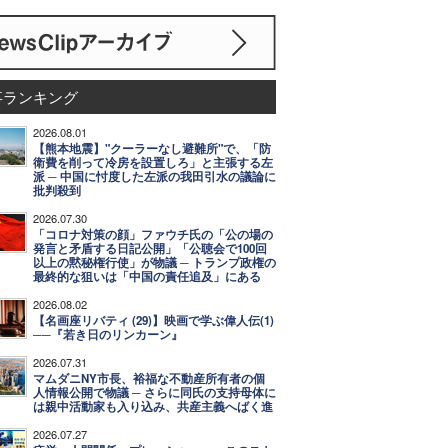
事ランキング
2026.08.01
【熊本地震】"クーラーなし避難所"で、「防
衛費を削って冷房を設置しろ」と主張する左
派 ─ 中国に忖度した左派の我田引水の議論に
批判殺到
2026.07.30
「コロナ対策の顔」ファウチ氏の「公の場の
発言と矛盾する日記公開」「公聴会で100回
以上の黙秘権行使」が物議 ─ トランプ政権の
最終的な狙いは「中国の責任追及」にある
2026.08.02
【名画座リバティ (29)】映画で学ぶ偉人伝(1)
──『若き日のリンカーン』
2026.07.31
マムダニNY市長、裕福な不動産所有者の個
人情報公開で物議 ─ さらに同氏の支持母体に
は親中活動家も入り込み、共産主義へばく進
2026.07.27