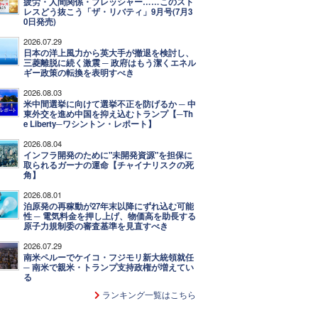
疲労・人間関係・プレッシャー……このスト
レスどう抜こう「ザ・リバティ」9月号(7月3
0日発売)
2026.07.29
日本の洋上風力から英大手が撤退を検討し、
三菱離脱に続く激震 ─ 政府はもう潔くエネル
ギー政策の転換を表明すべき
2026.08.03
米中間選挙に向けて選挙不正を防げるか ─ 中
東外交を進め中国を抑え込むトランプ【─Th
e Liberty─ワシントン・レポート】
2026.08.04
インフラ開発のために"未開発資源"を担保に
取られるガーナの運命【チャイナリスクの死
角】
2026.08.01
泊原発の再稼動が27年末以降にずれ込む可能
性 ─ 電気料金を押し上げ、物価高を助長する
原子力規制委の審査基準を見直すべき
2026.07.29
南米ペルーでケイコ・フジモリ新大統領就任
─ 南米で親米・トランプ支持政権が増えてい
る
ランキング一覧はこちら