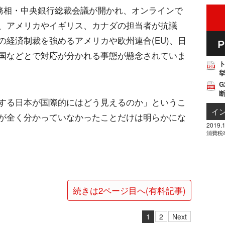
の財務相・中央銀行総裁会議が開かれ、オンラインで
、アメリカやイギリス、カナダの担当者が抗議
経済制裁を強めるアメリカや欧州連合(EU)、日
国などとで対応が分かれる事態が懸念されていま
挙
G
する日本が国際的にはどう見えるのか」というこ
イ
が全く分かっていなかったことだけは明らかにな
2019.1
消費税
続きは2ページ目へ(有料記事)
1
2
Next