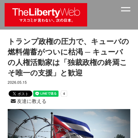
トランプ政権の圧力で、キューバの
燃料備蓄がついに枯渇 ─ キューバ
の人権活動家は「独裁政権の終焉こ
そ唯一の支援」と歓迎
2026.05.15
友達に教える