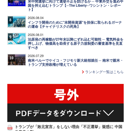
米中間選挙に向けて選挙不正を防げるか ─ 中東外交を進め中
国を抑え込むトランプ【─The Liberty─ワシントン・レポー
ト】
2026.08.04
8
インフラ開発のために"未開発資源"を担保に取られるガーナ
の運命【チャイナリスクの死角】
2026.08.01
9
泊原発の再稼動が27年末以降にずれ込む可能性 ─ 電気料金を
押し上げ、物価高を助長する原子力規制委の審査基準を見直
すべき
2026.07.29
10
南米ペルーでケイコ・フジモリ新大統領就任 ─ 南米で親米・
トランプ支持政権が増えている
ランキング一覧はこちら
トランプが「敗北宣言」をしない理由「不正選挙」疑惑に 中国