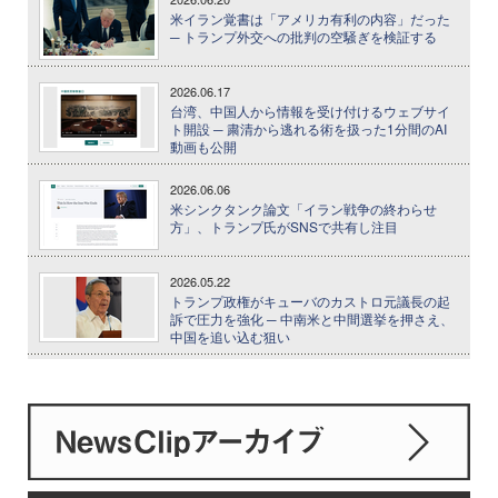
米イラン覚書は「アメリカ有利の内容」だった
─ トランプ外交への批判の空騒ぎを検証する
2026.06.17
台湾、中国人から情報を受け付けるウェブサイ
ト開設 ─ 粛清から逃れる術を扱った1分間のAI
動画も公開
2026.06.06
米シンクタンク論文「イラン戦争の終わらせ
方」、トランプ氏がSNSで共有し注目
2026.05.22
トランプ政権がキューバのカストロ元議長の起
訴で圧力を強化 ─ 中南米と中間選挙を押さえ、
中国を追い込む狙い