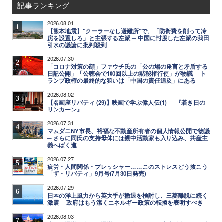
記事ランキング
2026.08.01
1
【熊本地震】"クーラーなし避難所"で、「防衛費を削って冷
房を設置しろ」と主張する左派 ─ 中国に忖度した左派の我田
引水の議論に批判殺到
2026.07.30
2
「コロナ対策の顔」ファウチ氏の「公の場の発言と矛盾する
日記公開」「公聴会で100回以上の黙秘権行使」が物議 ─ ト
ランプ政権の最終的な狙いは「中国の責任追及」にある
2026.08.02
3
【名画座リバティ (29)】映画で学ぶ偉人伝(1)──『若き日の
リンカーン』
2026.07.31
4
マムダニNY市長、裕福な不動産所有者の個人情報公開で物議
─ さらに同氏の支持母体には親中活動家も入り込み、共産主
義へばく進
2026.07.27
5
疲労・人間関係・プレッシャー……このストレスどう抜こう
「ザ・リバティ」9月号(7月30日発売)
2026.07.29
6
日本の洋上風力から英大手が撤退を検討し、三菱離脱に続く
激震 ─ 政府はもう潔くエネルギー政策の転換を表明すべき
2026.08.03
7