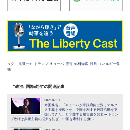
タグ：
抗議デモ
トランプ
キューバ
停電
燃料備蓄
独裁
エネルギー危
機
"政治: 国際政治"の関連記事
2026.07.21
米国務省、「キューバが米政府内に深くマルク
ス主義を浸透させ、中国を利する破壊活動を支
援してきた」と非難する報告書を発表 ─ トラン
プ政権は共産主義の拡大を防ぎ、中国を牽制する狙い
2026.06.20