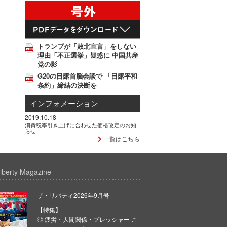
トランプが「敗北宣言」をしない
理由「不正選挙」疑惑に 中国共産
党の影
G20の日露首脳会談で 「日露平和
条約」締結の決断を
インフォメーション
2019.10.18
消費税率引き上げに合わせた価格改定のお知
らせ
一覧はこちら
iberty Magazine
ザ・リバティ2026年9月号
【特集】
◎ 疲労・人間関係・プレッシャー こ