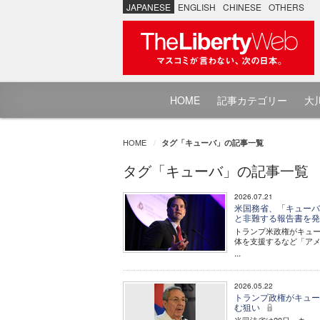
JAPANESE
ENGLISH
CHINESE
OTHERS
HOME
記事カテゴリー
大川
HOME
タグ「キューバ」の記事一覧
タグ「キューバ」の記事一覧
2026.07.21
米国務省、「キューバ
と非難する報告書を発
トランプ米政権がキュー
体を支援するなど「ア
...
2026.05.22
トランプ政権がキュー
む狙い