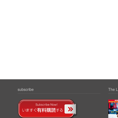
subscribe
The L