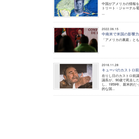
中国がアメリカの情報
トリート・ジャーナル電
...
2022.06.15
中南米で米国の影響力
「アメリカの裏庭」と
...
2016.11.28
キューバのカストロ前
在りし日のカストロ前議
議長が、90歳で死去し
し、1959年、親米的
的な国...