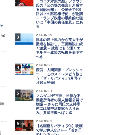
「コロナ対策の顔」ファウチ
氏の「公の場の発言と矛盾す
る日記公開」「公聴会で100
回以上の黙秘権行使」が物議
─ トランプ政権の最終的な狙
いは「中国の責任追及」にあ
そ
る
2026.07.29
が完
3
日本の洋上風力から英大手が
撤退を検討し、三菱離脱に続
く激震 ─ 政府はもう潔くエ
ネルギー政策の転換を表明す
べき
2026.07.27
4
疲労・人間関係・プレッシャ
ー……このストレスどう抜こ
う「ザ・リバティ」9月号(7
月30日発売)
2026.07.31
5
マムダニNY市長、裕福な不
動産所有者の個人情報公開で
義国
物議 ─ さらに同氏の支持母
体には親中活動家も入り込
み、共産主義へばく進
2026.08.02
6
【名画座リバティ (29)】映画
で学ぶ偉人伝(1)──『若き日
のリンカーン』