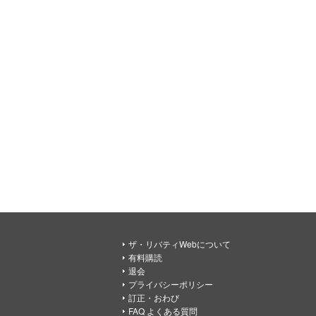
ザ・リバティWebについて
有料購読
退会
プライバシーポリシー
訂正・おわび
FAQ よくある質問