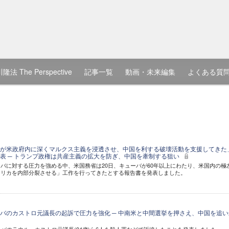
隆法 The Perspective
記事一覧
動画・未来編集
よくある質
が米政府内に深くマルクス主義を浸透させ、中国を利する破壊活動を支援してきた
表 ─ トランプ政権は共産主義の拡大を防ぎ、中国を牽制する狙い
バに対する圧力を強める中、米国務省は20日、キューバが60年以上にわたり、米国内の極
メリカを内部分裂させる」工作を行ってきたとする報告書を発表しました。
バのカストロ元議長の起訴で圧力を強化 ─ 中南米と中間選挙を押さえ、中国を追い