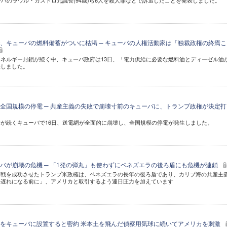
ーバのラウル・カストロ元議長(94歳)ら6人を殺人罪などで訴追したことを発表しました。
、キューバの燃料備蓄がついに枯渇 ─ キューバの人権活動家は「独裁政権の終焉こ
ネルギー封鎖が続く中、キューバ政府は13日、「電力供給に必要な燃料油とディーゼル油
表しました。
全国規模の停電 ─ 共産主義の失敗で崩壊寸前のキューバに、トランプ政権が決定打
が続くキューバで16日、送電網が全面的に崩壊し、全国規模の停電が発生しました。
バが崩壊の危機 ─ 「1発の弾丸」も使わずにベネズエラの後ろ盾にも危機が連鎖
作戦を成功させたトランプ米政権は、ベネズエラの長年の後ろ盾であり、カリブ海の共産主
手遅れになる前に」、アメリカと取引するよう連日圧力を加えています
をキューバに設置すると密約 米本土を飛んだ偵察用気球に続いてアメリカを刺激