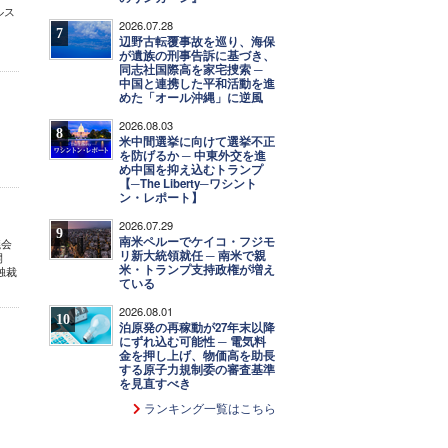
ルス
2026.07.28
7
辺野古転覆事故を巡り、海保
が遺族の刑事告訴に基づき、
同志社国際高を家宅捜索 ─
中国と連携した平和活動を進
めた「オール沖縄」に逆風
2026.08.03
8
米中間選挙に向けて選挙不正
を防げるか ─ 中東外交を進
め中国を抑え込むトランプ
【─The Liberty─ワシント
ン・レポート】
2026.07.29
9
南米ペルーでケイコ・フジモ
議会
リ新大統領就任 ─ 南米で親
開
米・トランプ支持政権が増え
独裁
ている
2026.08.01
10
泊原発の再稼動が27年末以降
にずれ込む可能性 ─ 電気料
金を押し上げ、物価高を助長
する原子力規制委の審査基準
を見直すべき
ランキング一覧はこちら