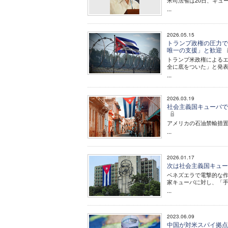
米司法省は20日、キュ
...
2026.05.15
トランプ政権の圧力で
唯一の支援」と歓迎
トランプ米政権によるエ
全に底をついた」と発
...
2026.03.19
社会主義国キューバで
アメリカの石油禁輸措置
...
2026.01.17
次は社会主義国キュー
ベネズエラで電撃的な
家キューバに対し、「
...
2023.06.09
中国が対米スパイ拠点