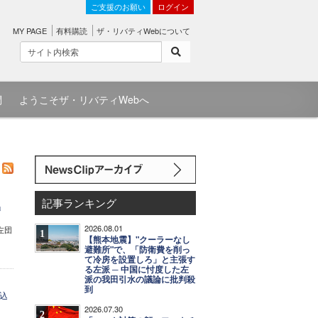
ご支援のお願い
ログイン
MY PAGE
有料購読
ザ・リバティWebについて
問
ようこそザ・リバティWebへ
記事ランキング
」
2026.08.01
左団
1
【熊本地震】"クーラーなし
避難所"で、「防衛費を削っ
て冷房を設置しろ」と主張す
る左派 ─ 中国に忖度した左
派の我田引水の議論に批判殺
到
込
2026.07.30
2