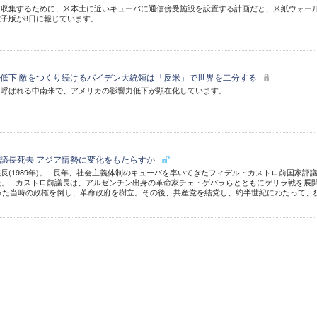
を収集するために、米本土に近いキューバに通信傍受施設を設置する計画だと、米紙ウォー
子版が8日に報じています。
低下 敵をつくり続けるバイデン大統領は「反米」で世界を二分する
も呼ばれる中南米で、アメリカの影響力低下が顕在化しています。
議長死去 アジア情勢に変化をもたらすか
長(1989年)。 長年、社会主義体制のキューバを率いてきたフィデル・カストロ前国家評
た。 カストロ前議長は、アルゼンチン出身の革命家チェ・ゲバラらとともにゲリラ戦を展
だった当時の政権を倒し、革命政府を樹立。その後、共産党を結党し、約半世紀にわたって、