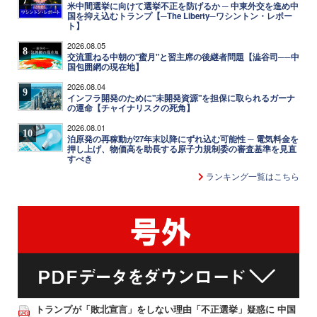
米中間選挙に向けて選挙不正を防げるか ─ 中東外交を進め中
国を抑え込むトランプ【─The Liberty─ワシントン・レポー
ト】
2026.08.05
8
交流重ねる中朝の"蜜月"と習主席の後継者問題【澁谷司──中
国包囲網の現在地】
2026.08.04
9
インフラ開発のために"未開発資源"を担保に取られるガーナ
の運命【チャイナリスクの死角】
2026.08.01
10
泊原発の再稼動が27年末以降にずれ込む可能性 ─ 電気料金を
押し上げ、物価高を助長する原子力規制委の審査基準を見直
すべき
ランキング一覧はこちら
トランプが「敗北宣言」をしない理由「不正選挙」疑惑に 中国