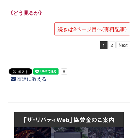
《どう見るか》
続きは2ページ目へ(有料記事)
1
2
Next
友達に教える