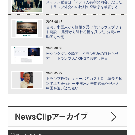
米イラン覚書は「アメリカ有利の内容」だった
─ トランプ外交への批判の空騒ぎを検証する
2026.06.17
台湾、中国人から情報を受け付けるウェブサイ
ト開設 ─ 粛清から逃れる術を扱った1分間のAI
動画も公開
2026.06.06
米シンクタンク論文「イラン戦争の終わらせ
方」、トランプ氏がSNSで共有し注目
2026.05.22
トランプ政権がキューバのカストロ元議長の起
訴で圧力を強化 ─ 中南米と中間選挙を押さえ、
中国を追い込む狙い