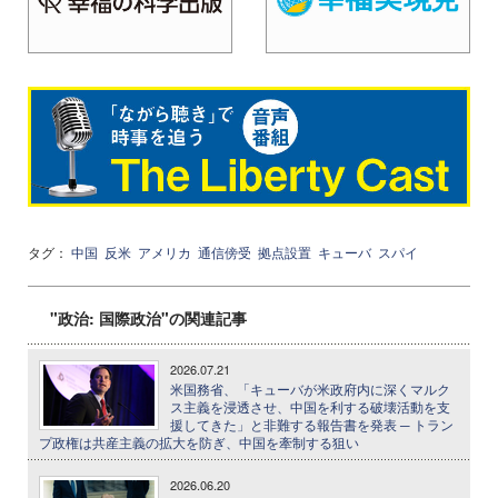
タグ：
中国
反米
アメリカ
通信傍受
拠点設置
キューバ
スパイ
"政治: 国際政治"の関連記事
2026.07.21
米国務省、「キューバが米政府内に深くマルク
ス主義を浸透させ、中国を利する破壊活動を支
援してきた」と非難する報告書を発表 ─ トラン
プ政権は共産主義の拡大を防ぎ、中国を牽制する狙い
2026.06.20