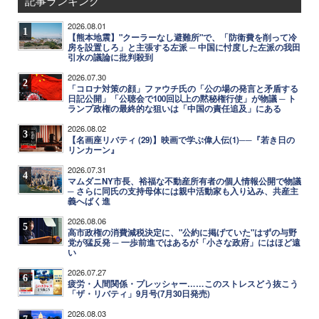
記事ランキング
2026.08.01
1
【熊本地震】"クーラーなし避難所"で、「防衛費を削って冷
房を設置しろ」と主張する左派 ─ 中国に忖度した左派の我田
引水の議論に批判殺到
2026.07.30
2
「コロナ対策の顔」ファウチ氏の「公の場の発言と矛盾する
日記公開」「公聴会で100回以上の黙秘権行使」が物議 ─ ト
ランプ政権の最終的な狙いは「中国の責任追及」にある
2026.08.02
3
【名画座リバティ (29)】映画で学ぶ偉人伝(1)──『若き日の
リンカーン』
2026.07.31
4
マムダニNY市長、裕福な不動産所有者の個人情報公開で物議
─ さらに同氏の支持母体には親中活動家も入り込み、共産主
義へばく進
2026.08.06
5
高市政権の消費減税決定に、"公約に掲げていた"はずの与野
党が猛反発 ─ 一歩前進ではあるが「小さな政府」にはほど遠
い
2026.07.27
6
疲労・人間関係・プレッシャー……このストレスどう抜こう
「ザ・リバティ」9月号(7月30日発売)
2026.08.03
7