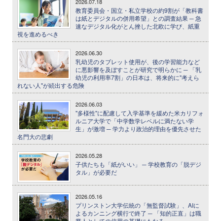
2026.07.18
教育委員会・国立・私立学校の約9割が「教科書
は紙とデジタルの併用希望」との調査結果 ─ 急
速なデジタル化がとん挫した北欧に学び、紙重
視を進めるべき
2026.06.30
乳幼児のタブレット使用が、後の学習能力など
に悪影響を及ぼすことが研究で明らかに ─ 「乳
幼児の利用率7割」の日本は、将来的に"考えら
れない人"が続出する危険
2026.06.03
"多様性"に配慮して入学基準を緩めた米カリフォ
ルニア大学で「中学数学レベルに満たない学
生」が激増 ─ 学力より政治的理由を優先させた
名門大の悲劇
2026.05.28
子供たちも「紙がいい」 ─ 学校教育の「脱デジ
タル」が必要だ
2026.05.16
プリンストン大学伝統の「無監督試験」、AIに
よるカンニング横行で終了 ─ 「知的正直」は職
業人としての信用の基礎にもなる