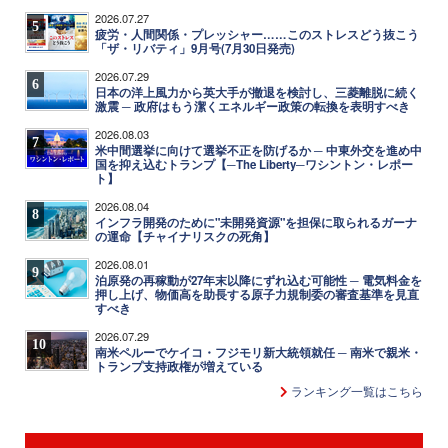
2026.07.27
5
疲労・人間関係・プレッシャー……このストレスどう抜こう
「ザ・リバティ」9月号(7月30日発売)
2026.07.29
6
日本の洋上風力から英大手が撤退を検討し、三菱離脱に続く
激震 ─ 政府はもう潔くエネルギー政策の転換を表明すべき
2026.08.03
7
米中間選挙に向けて選挙不正を防げるか ─ 中東外交を進め中
国を抑え込むトランプ【─The Liberty─ワシントン・レポー
ト】
2026.08.04
8
インフラ開発のために"未開発資源"を担保に取られるガーナ
の運命【チャイナリスクの死角】
2026.08.01
9
泊原発の再稼動が27年末以降にずれ込む可能性 ─ 電気料金を
押し上げ、物価高を助長する原子力規制委の審査基準を見直
すべき
2026.07.29
10
南米ペルーでケイコ・フジモリ新大統領就任 ─ 南米で親米・
トランプ支持政権が増えている
ランキング一覧はこちら