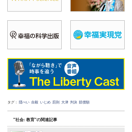
タグ：
隠ぺい
自殺
いじめ
罰則
大津
判決
賠償額
"社会: 教育"の関連記事