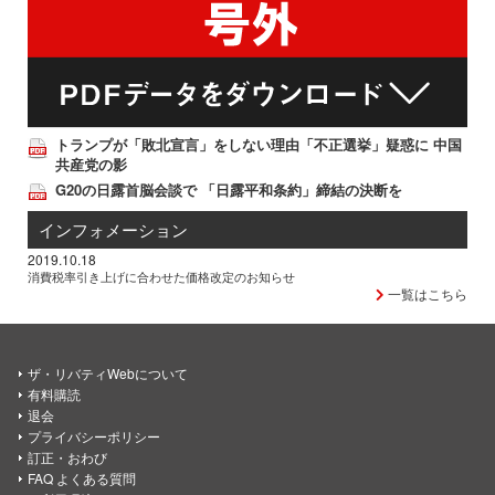
トランプが「敗北宣言」をしない理由「不正選挙」疑惑に 中国
共産党の影
G20の日露首脳会談で 「日露平和条約」締結の決断を
インフォメーション
2019.10.18
消費税率引き上げに合わせた価格改定のお知らせ
一覧はこちら
ザ・リバティWebについて
有料購読
退会
プライバシーポリシー
訂正・おわび
FAQ よくある質問