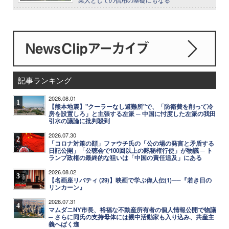
記事ランキング
2026.08.01
1
【熊本地震】"クーラーなし避難所"で、「防衛費を削って冷
房を設置しろ」と主張する左派 ─ 中国に忖度した左派の我田
引水の議論に批判殺到
2026.07.30
2
「コロナ対策の顔」ファウチ氏の「公の場の発言と矛盾する
日記公開」「公聴会で100回以上の黙秘権行使」が物議 ─ ト
ランプ政権の最終的な狙いは「中国の責任追及」にある
2026.08.02
3
【名画座リバティ (29)】映画で学ぶ偉人伝(1)──『若き日の
リンカーン』
2026.07.31
4
マムダニNY市長、裕福な不動産所有者の個人情報公開で物議
─ さらに同氏の支持母体には親中活動家も入り込み、共産主
義へばく進