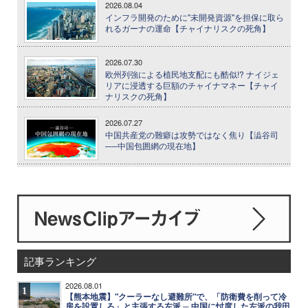
2026.08.04
インフラ開発のために"未開発資源"を担保に取ら
れるガーナの運命【チャイナリスクの死角】
2026.07.30
欧州列強による植民地支配にも酷似!? ナイジェ
リアに浸透する巨額のチャイナマネー【チャイ
ナリスクの死角】
2026.07.27
中国共産党の難癖は攻勢ではなく焦り【澁谷司
──中国包囲網の現在地】
記事ランキング
2026.08.01
1
【熊本地震】"クーラーなし避難所"で、「防衛費を削って冷
房を設置しろ」と主張する左派 ─ 中国に忖度した左派の我田