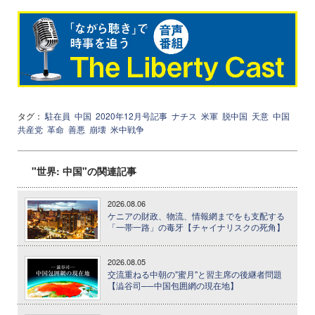
タグ：
駐在員
中国
2020年12月号記事
ナチス
米軍
脱中国
天意
中国
共産党
革命
善悪
崩壊
米中戦争
"世界: 中国"の関連記事
2026.08.06
ケニアの財政、物流、情報網までをも支配する
「一帯一路」の毒牙【チャイナリスクの死角】
2026.08.05
交流重ねる中朝の"蜜月"と習主席の後継者問題
【澁谷司──中国包囲網の現在地】