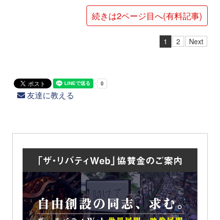
続きは2ページ目へ(有料記事)
1
2
Next
友達に教える