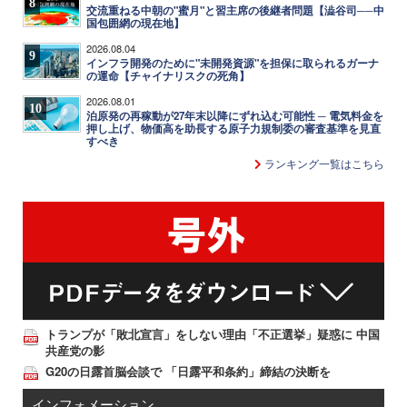
8
交流重ねる中朝の"蜜月"と習主席の後継者問題【澁谷司──中
国包囲網の現在地】
2026.08.04
9
インフラ開発のために"未開発資源"を担保に取られるガーナ
の運命【チャイナリスクの死角】
2026.08.01
10
泊原発の再稼動が27年末以降にずれ込む可能性 ─ 電気料金を
押し上げ、物価高を助長する原子力規制委の審査基準を見直
すべき
ランキング一覧はこちら
トランプが「敗北宣言」をしない理由「不正選挙」疑惑に 中国
共産党の影
G20の日露首脳会談で 「日露平和条約」締結の決断を
インフォメーション