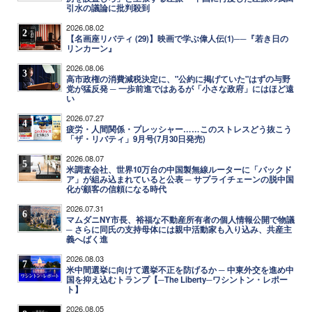
引水の議論に批判殺到
2026.08.02
2
【名画座リバティ (29)】映画で学ぶ偉人伝(1)──『若き日の
リンカーン』
2026.08.06
3
高市政権の消費減税決定に、"公約に掲げていた"はずの与野
党が猛反発 ─ 一歩前進ではあるが「小さな政府」にはほど遠
い
2026.07.27
4
疲労・人間関係・プレッシャー……このストレスどう抜こう
「ザ・リバティ」9月号(7月30日発売)
2026.08.07
5
米調査会社、世界10万台の中国製無線ルーターに「バックド
ア」が組み込まれていると公表 ─ サプライチェーンの脱中国
化が顧客の信頼になる時代
2026.07.31
6
マムダニNY市長、裕福な不動産所有者の個人情報公開で物議
─ さらに同氏の支持母体には親中活動家も入り込み、共産主
義へばく進
2026.08.03
7
米中間選挙に向けて選挙不正を防げるか ─ 中東外交を進め中
国を抑え込むトランプ【─The Liberty─ワシントン・レポー
ト】
2026.08.05