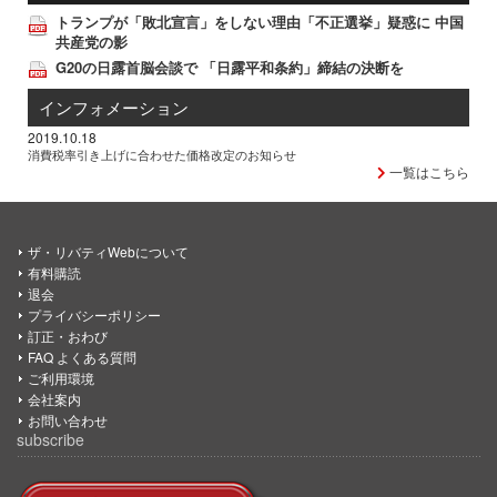
トランプが「敗北宣言」をしない理由「不正選挙」疑惑に 中国
共産党の影
G20の日露首脳会談で 「日露平和条約」締結の決断を
インフォメーション
2019.10.18
消費税率引き上げに合わせた価格改定のお知らせ
一覧はこちら
ザ・リバティWebについて
有料購読
退会
プライバシーポリシー
訂正・おわび
FAQ よくある質問
ご利用環境
会社案内
お問い合わせ
subscribe