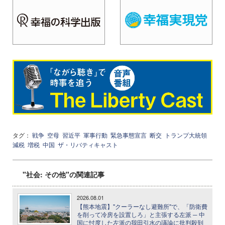
タグ：
戦争
空母
習近平
軍事行動
緊急事態宣言
断交
トランプ大統領
減税
増税
中国
ザ・リバティキャスト
"社会: その他"の関連記事
2026.08.01
【熊本地震】"クーラーなし避難所"で、「防衛費
を削って冷房を設置しろ」と主張する左派 ─ 中
国に忖度した左派の我田引水の議論に批判殺到