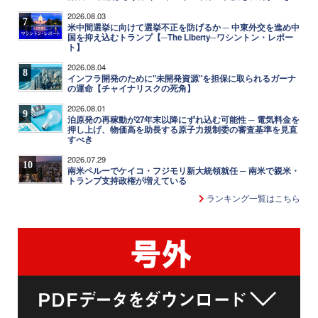
2026.08.03
7
米中間選挙に向けて選挙不正を防げるか ─ 中東外交を進め中
国を抑え込むトランプ【─The Liberty─ワシントン・レポー
ト】
2026.08.04
8
インフラ開発のために"未開発資源"を担保に取られるガーナ
の運命【チャイナリスクの死角】
2026.08.01
9
泊原発の再稼動が27年末以降にずれ込む可能性 ─ 電気料金を
押し上げ、物価高を助長する原子力規制委の審査基準を見直
すべき
2026.07.29
10
南米ペルーでケイコ・フジモリ新大統領就任 ─ 南米で親米・
トランプ支持政権が増えている
ランキング一覧はこちら