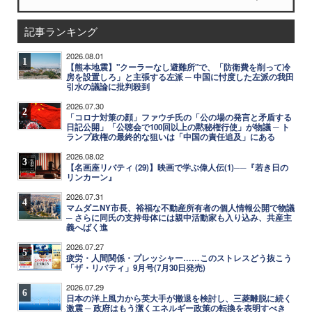
記事ランキング
2026.08.01
1
【熊本地震】"クーラーなし避難所"で、「防衛費を削って冷
房を設置しろ」と主張する左派 ─ 中国に忖度した左派の我田
引水の議論に批判殺到
2026.07.30
2
「コロナ対策の顔」ファウチ氏の「公の場の発言と矛盾する
日記公開」「公聴会で100回以上の黙秘権行使」が物議 ─ ト
ランプ政権の最終的な狙いは「中国の責任追及」にある
2026.08.02
3
【名画座リバティ (29)】映画で学ぶ偉人伝(1)──『若き日の
リンカーン』
2026.07.31
4
マムダニNY市長、裕福な不動産所有者の個人情報公開で物議
─ さらに同氏の支持母体には親中活動家も入り込み、共産主
義へばく進
2026.07.27
5
疲労・人間関係・プレッシャー……このストレスどう抜こう
「ザ・リバティ」9月号(7月30日発売)
2026.07.29
6
日本の洋上風力から英大手が撤退を検討し、三菱離脱に続く
激震 ─ 政府はもう潔くエネルギー政策の転換を表明すべき