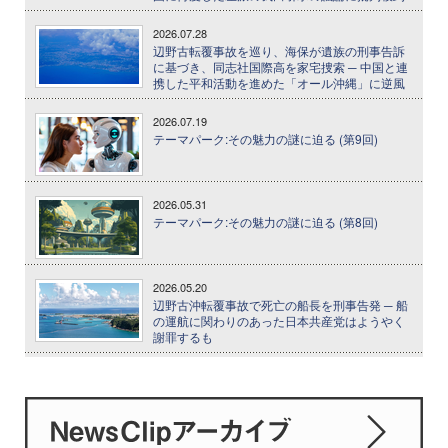
2026.07.28
辺野古転覆事故を巡り、海保が遺族の刑事告訴
に基づき、同志社国際高を家宅捜索 ─ 中国と連
携した平和活動を進めた「オール沖縄」に逆風
2026.07.19
テーマパーク:その魅力の謎に迫る (第9回)
2026.05.31
テーマパーク:その魅力の謎に迫る (第8回)
2026.05.20
辺野古沖転覆事故で死亡の船長を刑事告発 ─ 船
の運航に関わりのあった日本共産党はようやく
謝罪するも