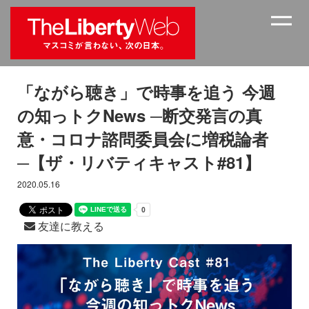
「ながら聴き」で時事を追う 今週
の知っトクNews ─断交発言の真
意・コロナ諮問委員会に増税論者
─【ザ・リバティキャスト#81】
2020.05.16
友達に教える