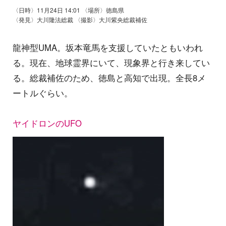
〈日時〉11月24日 14:01 〈場所〉徳島県
〈発見〉大川隆法総裁 〈撮影〉大川紫央総裁補佐
龍神型UMA。坂本竜馬を支援していたともいわれ
る。現在、地球霊界にいて、現象界と行き来してい
る。総裁補佐のため、徳島と高知で出現。全長8メ
ートルぐらい。
ヤイドロンのUFO