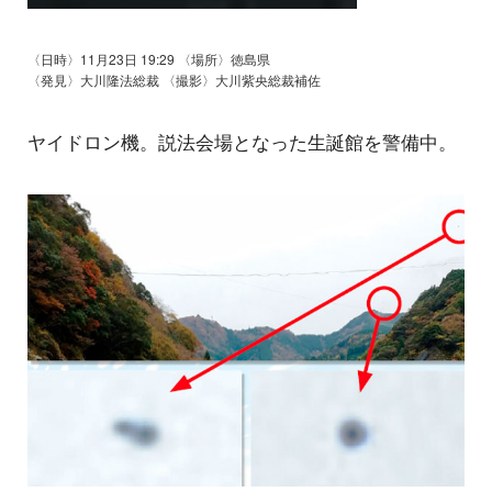
〈日時〉11月23日 19:29 〈場所〉徳島県
〈発見〉大川隆法総裁 〈撮影〉大川紫央総裁補佐
ヤイドロン機。説法会場となった生誕館を警備中。