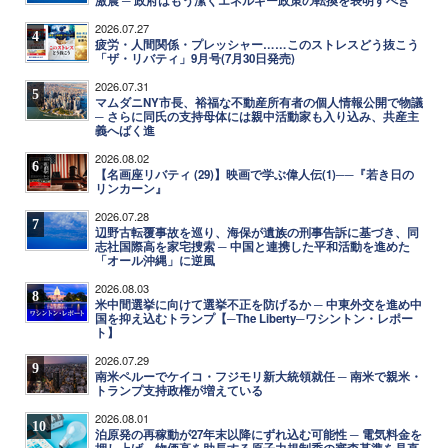
激震 ─ 政府はもう潔くエネルギー政策の転換を表明すべき
2026.07.27
4
疲労・人間関係・プレッシャー……このストレスどう抜こう
「ザ・リバティ」9月号(7月30日発売)
2026.07.31
5
マムダニNY市長、裕福な不動産所有者の個人情報公開で物議
─ さらに同氏の支持母体には親中活動家も入り込み、共産主
義へばく進
2026.08.02
6
【名画座リバティ (29)】映画で学ぶ偉人伝(1)──『若き日の
リンカーン』
2026.07.28
7
辺野古転覆事故を巡り、海保が遺族の刑事告訴に基づき、同
志社国際高を家宅捜索 ─ 中国と連携した平和活動を進めた
「オール沖縄」に逆風
2026.08.03
8
米中間選挙に向けて選挙不正を防げるか ─ 中東外交を進め中
国を抑え込むトランプ【─The Liberty─ワシントン・レポー
ト】
2026.07.29
9
南米ペルーでケイコ・フジモリ新大統領就任 ─ 南米で親米・
トランプ支持政権が増えている
2026.08.01
10
泊原発の再稼動が27年末以降にずれ込む可能性 ─ 電気料金を