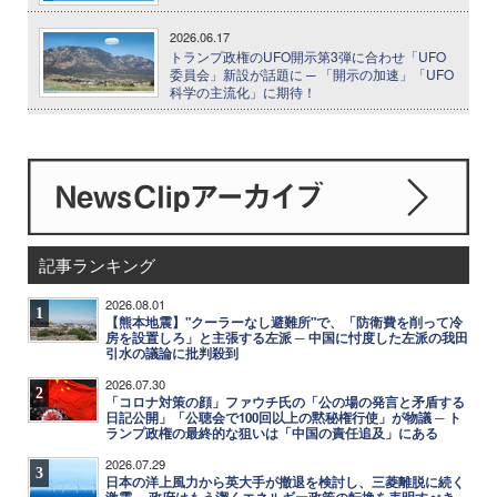
2026.06.17
トランプ政権のUFO開示第3弾に合わせ「UFO
委員会」新設が話題に ─ 「開示の加速」「UFO
科学の主流化」に期待！
記事ランキング
2026.08.01
1
【熊本地震】"クーラーなし避難所"で、「防衛費を削って冷
房を設置しろ」と主張する左派 ─ 中国に忖度した左派の我田
引水の議論に批判殺到
2026.07.30
2
「コロナ対策の顔」ファウチ氏の「公の場の発言と矛盾する
日記公開」「公聴会で100回以上の黙秘権行使」が物議 ─ ト
ランプ政権の最終的な狙いは「中国の責任追及」にある
2026.07.29
3
日本の洋上風力から英大手が撤退を検討し、三菱離脱に続く