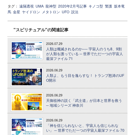
タグ：
遠隔透視
UMA
龍神型
2020年2月号記事
キノコ型
警護
坂本竜
馬
金星
ヤイドロン
メタトロン
UFO
説法
"スピリチュアル"の関連記事
2026.07.29
人類は殲滅されるのか── 宇宙人のうち8、9割
が人類を護っている ─ 世界でただ一つの宇宙人
最深ファイル 71
2026.06.29
人類よ、もう目を逸らすな！ トランプ怒涛のUF
O開示
2026.06.29
天御祖神の説く「武士道」が日本と世界を救う
─ 地域シリーズ 神奈川
2026.06.29
「神を信じられないと、宇宙人も信じられな
い」 ─ 世界でただ一つの宇宙人最深ファイル 70