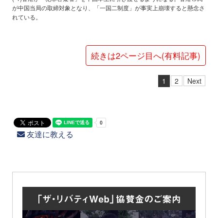
が中国当局の取締対象となり、「一国二制度」が事実上崩壊すると懸念さ
れている。
続きは2ページ目へ(有料記事)
1
2
Next
友達に教える