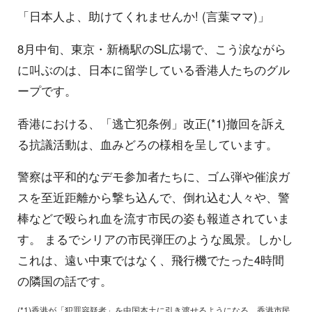
「日本人よ、助けてくれませんか! (言葉ママ)」
8月中旬、東京・新橋駅のSL広場で、こう涙ながら
に叫ぶのは、日本に留学している香港人たちのグル
ープです。
香港における、「逃亡犯条例」改正(*1)撤回を訴え
る抗議活動は、血みどろの様相を呈しています。
警察は平和的なデモ参加者たちに、ゴム弾や催涙ガ
スを至近距離から撃ち込んで、倒れ込む人々や、警
棒などで殴られ血を流す市民の姿も報道されていま
す。 まるでシリアの市民弾圧のような風景。しかし
これは、遠い中東ではなく、飛行機でたった4時間
の隣国の話です。
(*1)香港が「犯罪容疑者」を中国本土に引き渡せるようになる。香港市民