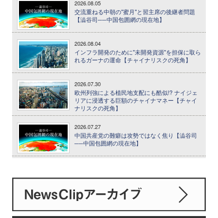
2026.08.05
交流重ねる中朝の"蜜月"と習主席の後継者問題
【澁谷司──中国包囲網の現在地】
2026.08.04
インフラ開発のために"未開発資源"を担保に取ら
れるガーナの運命【チャイナリスクの死角】
2026.07.30
欧州列強による植民地支配にも酷似!? ナイジェ
リアに浸透する巨額のチャイナマネー【チャイ
ナリスクの死角】
2026.07.27
中国共産党の難癖は攻勢ではなく焦り【澁谷司
──中国包囲網の現在地】