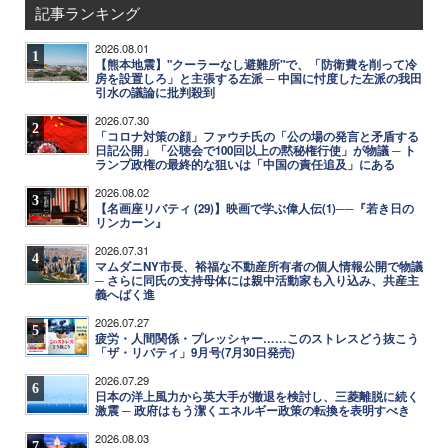
記事ランキング
2026.08.01
1
【熊本地震】"クーラーなし避難所"で、「防衛費を削って冷
房を設置しろ」と主張する左派 ─ 中国に忖度した左派の我田
引水の議論に批判殺到
2026.07.30
2
「コロナ対策の顔」ファウチ氏の「公の場の発言と矛盾する
日記公開」「公聴会で100回以上の黙秘権行使」が物議 ─ ト
ランプ政権の最終的な狙いは「中国の責任追及」にある
2026.08.02
3
【名画座リバティ (29)】映画で学ぶ偉人伝(1)──『若き日の
リンカーン』
2026.07.31
4
マムダニNY市長、裕福な不動産所有者の個人情報公開で物議
─ さらに同氏の支持母体には親中活動家も入り込み、共産主
義へばく進
2026.07.27
5
疲労・人間関係・プレッシャー……このストレスどう抜こう
「ザ・リバティ」9月号(7月30日発売)
2026.07.29
6
日本の洋上風力から英大手が撤退を検討し、三菱離脱に続く
激震 ─ 政府はもう潔くエネルギー政策の転換を表明すべき
2026.08.03
7