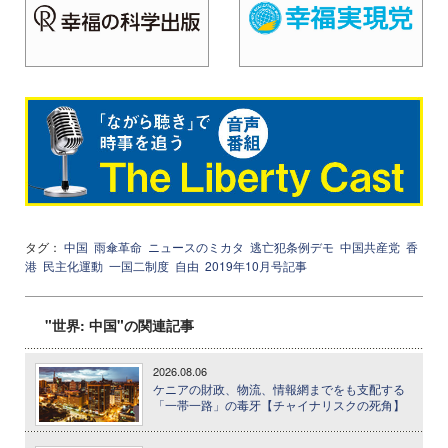
タグ：
中国
雨傘革命
ニュースのミカタ
逃亡犯条例デモ
中国共産党
香
港
民主化運動
一国二制度
自由
2019年10月号記事
"世界: 中国"の関連記事
2026.08.06
ケニアの財政、物流、情報網までをも支配する
「一帯一路」の毒牙【チャイナリスクの死角】