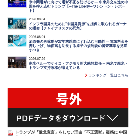
米中間選挙に向けて選挙不正を防げるか ─ 中東外交を進め中
国を抑え込むトランプ【─The Liberty─ワシントン・レポー
ト】
2026.08.04
8
インフラ開発のために"未開発資源"を担保に取られるガーナ
の運命【チャイナリスクの死角】
2026.08.01
9
泊原発の再稼動が27年末以降にずれ込む可能性 ─ 電気料金を
押し上げ、物価高を助長する原子力規制委の審査基準を見直
すべき
2026.07.29
10
南米ペルーでケイコ・フジモリ新大統領就任 ─ 南米で親米・
トランプ支持政権が増えている
ランキング一覧はこちら
トランプが「敗北宣言」をしない理由「不正選挙」疑惑に 中国