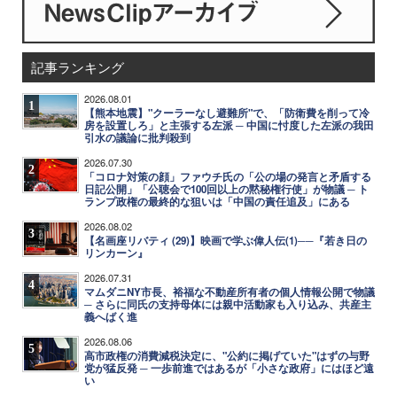
記事ランキング
2026.08.01
1
【熊本地震】"クーラーなし避難所"で、「防衛費を削って冷
房を設置しろ」と主張する左派 ─ 中国に忖度した左派の我田
引水の議論に批判殺到
2026.07.30
2
「コロナ対策の顔」ファウチ氏の「公の場の発言と矛盾する
日記公開」「公聴会で100回以上の黙秘権行使」が物議 ─ ト
ランプ政権の最終的な狙いは「中国の責任追及」にある
2026.08.02
3
【名画座リバティ (29)】映画で学ぶ偉人伝(1)──『若き日の
リンカーン』
2026.07.31
4
マムダニNY市長、裕福な不動産所有者の個人情報公開で物議
─ さらに同氏の支持母体には親中活動家も入り込み、共産主
義へばく進
2026.08.06
5
高市政権の消費減税決定に、"公約に掲げていた"はずの与野
党が猛反発 ─ 一歩前進ではあるが「小さな政府」にはほど遠
い