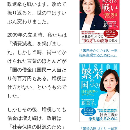
政選挙を戦います。改めて
振り返ると、世の中はずい
ぶん変わりました。
2009年の立党時、私たちは
「消費減税」を掲げまし
『未来をかけた戦い ─幸
た。しかし当時、街中でか
福を実現するために─』
けられた言葉のほとんどが
「国の借金は国民一人当た
り何百万円もある。増税は
仕方がない」というもので
した。
しかしその後、増税しても
借金は増え続け、政府は
「社会保障の財源のため」
『繁栄の国づくり ─日本