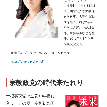
こ)1969年、東京都生ま
れ。國學院大學文学部
史学科卒。大手企業勤
務を経て、(宗)幸福の
科学に入局。本誌編集
部、常務理事などを歴
任。2013年7月から幸
福実現党党首。
釈量子のブログはこちらでご覧になれます。
https://shaku-ryoko.net/
宗教政党の時代来たれり
幸福実現党は立党10年目に
入り、この夏、令和初の国