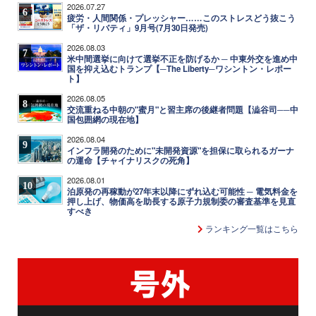
2026.07.27
6
疲労・人間関係・プレッシャー……このストレスどう抜こう
「ザ・リバティ」9月号(7月30日発売)
2026.08.03
7
米中間選挙に向けて選挙不正を防げるか ─ 中東外交を進め中
国を抑え込むトランプ【─The Liberty─ワシントン・レポー
ト】
2026.08.05
8
交流重ねる中朝の"蜜月"と習主席の後継者問題【澁谷司──中
国包囲網の現在地】
2026.08.04
9
インフラ開発のために"未開発資源"を担保に取られるガーナ
の運命【チャイナリスクの死角】
2026.08.01
10
泊原発の再稼動が27年末以降にずれ込む可能性 ─ 電気料金を
押し上げ、物価高を助長する原子力規制委の審査基準を見直
すべき
ランキング一覧はこちら