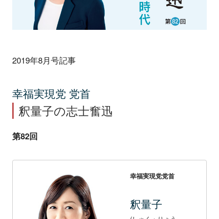
2019年8月号記事
幸福実現党 党首
釈量子の志士奮迅
第82回
幸福実現党党首
釈量子
(しゃく・りょう