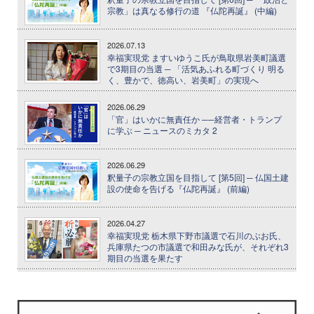
宗教」は真なる修行の道 『仏陀再誕』 (中編)
2026.07.13
幸福実現党 ますいゆうこ氏が鳥取県岩美町議選
で3期目の当選 ─ 「活気あふれる町づくり 明る
く、豊かで、徳高い、岩美町」の実現へ
2026.06.29
「官」はいかに無責任か ──経営者・トランプ
に学ぶ ─ ニュースのミカタ 2
2026.06.29
釈量子の宗教立国を目指して [第5回] ─ 仏国土建
設の使命を告げる『仏陀再誕』 (前編)
2026.04.27
幸福実現党 栃木県下野市議選で石川のぶお氏、
兵庫県たつの市議選で和田みな氏が、それぞれ3
期目の当選を果たす