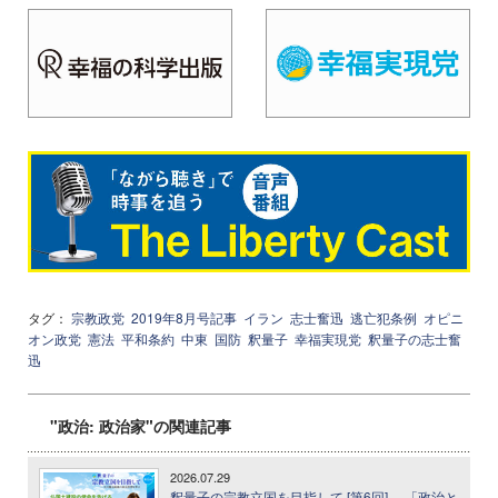
タグ：
宗教政党
2019年8月号記事
イラン
志士奮迅
逃亡犯条例
オピニ
オン政党
憲法
平和条約
中東
国防
釈量子
幸福実現党
釈量子の志士奮
迅
"政治: 政治家"の関連記事
2026.07.29
釈量子の宗教立国を目指して [第6回] ─ 「政治と