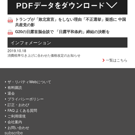
トランプが「敗北宣言」をしない理由「不正選挙」疑惑に 中国
共産党の影
G20の日露首脳会談で 「日露平和条約」締結の決断を
インフォメーション
2019.10.18
消費税率引き上げに合わせた価格改定のお知らせ
一覧はこちら
ザ・リバティWebについて
有料購読
退会
プライバシーポリシー
訂正・おわび
FAQ よくある質問
ご利用環境
会社案内
お問い合わせ
subscribe