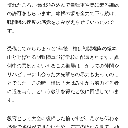
慣れたころ、檜は頼み込んで自転車や馬に乗る訓練
の許可をもらいます。箱根の坂を全力で下り続け、
戦闘機の速度の感覚をよみがえらせていったので
す。
受傷してからちょうど1年後、檜は戦闘機隊の総本
山と呼ばれる明野陸軍飛行学校に配属されます。異
例中の異例ともいえるこの復帰は、かつての仲間や
リハビリ中に出会った大先輩らの尽力もあってのこ
とでした。この時、檜は「天はみずから努力する者
に道を与う」という教訓を得たと後に回想していま
す。
教官として大空に復帰した檜ですが、足から伝わる
感覚で操縦ができないため、左右の揺れを見て、勘