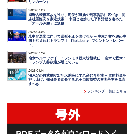
リンカーン』
2026.07.28
7
辺野古転覆事故を巡り、海保が遺族の刑事告訴に基づき、同
志社国際高を家宅捜索 ─ 中国と連携した平和活動を進めた
「オール沖縄」に逆風
2026.08.03
8
米中間選挙に向けて選挙不正を防げるか ─ 中東外交を進め中
国を抑え込むトランプ【─The Liberty─ワシントン・レポー
ト】
2026.07.29
9
南米ペルーでケイコ・フジモリ新大統領就任 ─ 南米で親米・
トランプ支持政権が増えている
2026.08.01
10
泊原発の再稼動が27年末以降にずれ込む可能性 ─ 電気料金を
押し上げ、物価高を助長する原子力規制委の審査基準を見直
すべき
ランキング一覧はこちら