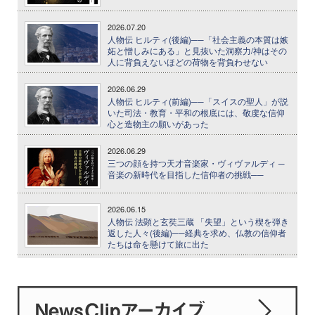
2026.07.20
人物伝 ヒルティ(後編)──「社会主義の本質は嫉
妬と憎しみにある」と見抜いた洞察力/神はその
人に背負えないほどの荷物を背負わせない
2026.06.29
人物伝 ヒルティ(前編)──「スイスの聖人」が説
いた司法・教育・平和の根底には、敬虔な信仰
心と造物主の願いがあった
2026.06.29
三つの顔を持つ天才音楽家・ヴィヴァルディ ─
音楽の新時代を目指した信仰者の挑戦──
2026.06.15
人物伝 法顕と玄奘三蔵 「失望」という楔を弾き
返した人々(後編)──経典を求め、仏教の信仰者
たちは命を懸けて旅に出た