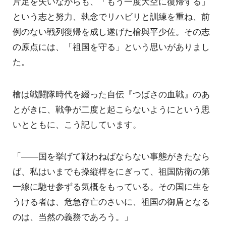
片足を失いながらも、「もう一度大空に復帰する」
という志と努力、執念でリハビリと訓練を重ね、前
例のない戦列復帰を成し遂げた檜與平少佐。その志
の原点には、「祖国を守る」という思いがありまし
た。
檜は戦闘隊時代を綴った自伝『つばさの血戦』のあ
とがきに、戦争が二度と起こらないようにという思
いとともに、こう記しています。
「――国を挙げて戦わねばならない事態がきたなら
ば、私はいまでも操縦桿をにぎって、祖国防衛の第
一線に馳せ参ずる気概をもっている。その国に生を
うける者は、危急存亡のさいに、祖国の御盾となる
のは、当然の義務であろう。」