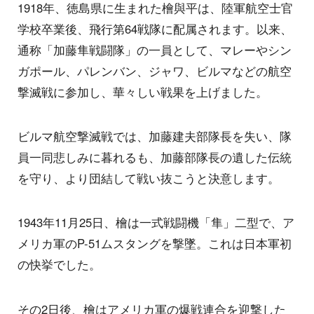
1918年、徳島県に生まれた檜與平は、陸軍航空士官
学校卒業後、飛行第64戦隊に配属されます。以来、
通称「加藤隼戦闘隊」の一員として、マレーやシン
ガポール、パレンバン、ジャワ、ビルマなどの航空
撃滅戦に参加し、華々しい戦果を上げました。
ビルマ航空撃滅戦では、加藤建夫部隊長を失い、隊
員一同悲しみに暮れるも、加藤部隊長の遺した伝統
を守り、より団結して戦い抜こうと決意します。
1943年11月25日、檜は一式戦闘機「隼」二型で、ア
メリカ軍のP-51ムスタングを撃墜。これは日本軍初
の快挙でした。
その2日後、檜はアメリカ軍の爆戦連合を迎撃した