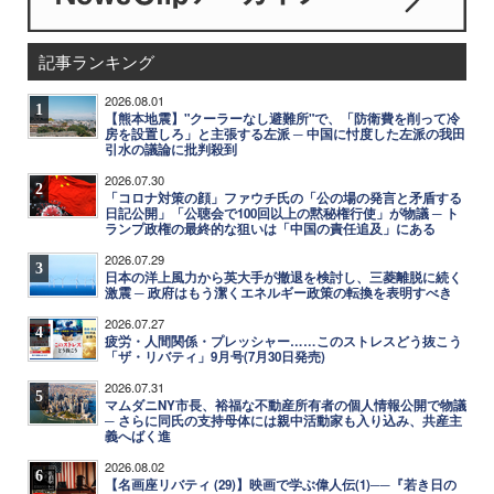
記事ランキング
2026.08.01
1
【熊本地震】"クーラーなし避難所"で、「防衛費を削って冷
房を設置しろ」と主張する左派 ─ 中国に忖度した左派の我田
引水の議論に批判殺到
2026.07.30
2
「コロナ対策の顔」ファウチ氏の「公の場の発言と矛盾する
日記公開」「公聴会で100回以上の黙秘権行使」が物議 ─ ト
ランプ政権の最終的な狙いは「中国の責任追及」にある
2026.07.29
3
日本の洋上風力から英大手が撤退を検討し、三菱離脱に続く
激震 ─ 政府はもう潔くエネルギー政策の転換を表明すべき
2026.07.27
4
疲労・人間関係・プレッシャー……このストレスどう抜こう
「ザ・リバティ」9月号(7月30日発売)
2026.07.31
5
マムダニNY市長、裕福な不動産所有者の個人情報公開で物議
─ さらに同氏の支持母体には親中活動家も入り込み、共産主
義へばく進
2026.08.02
6
【名画座リバティ (29)】映画で学ぶ偉人伝(1)──『若き日の