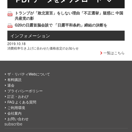
トランプが「敗北宣言」をしない理由「不正選挙」疑惑に 中国
共産党の影
G20の日露首脳会談で 「日露平和条約」締結の決断を
インフォメーション
2019.10.18
消費税率引き上げに合わせた価格改定のお知らせ
一覧はこちら
ザ・リバティWebについて
有料購読
退会
プライバシーポリシー
訂正・おわび
FAQ よくある質問
ご利用環境
会社案内
お問い合わせ
subscribe