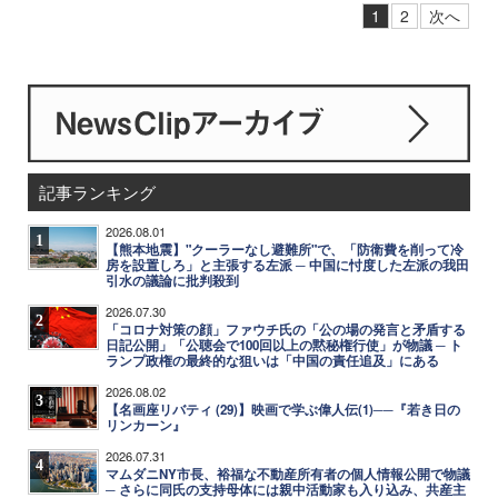
1
2
次へ
記事ランキング
2026.08.01
1
【熊本地震】"クーラーなし避難所"で、「防衛費を削って冷
房を設置しろ」と主張する左派 ─ 中国に忖度した左派の我田
引水の議論に批判殺到
2026.07.30
2
「コロナ対策の顔」ファウチ氏の「公の場の発言と矛盾する
日記公開」「公聴会で100回以上の黙秘権行使」が物議 ─ ト
ランプ政権の最終的な狙いは「中国の責任追及」にある
2026.08.02
3
【名画座リバティ (29)】映画で学ぶ偉人伝(1)──『若き日の
リンカーン』
2026.07.31
4
マムダニNY市長、裕福な不動産所有者の個人情報公開で物議
─ さらに同氏の支持母体には親中活動家も入り込み、共産主