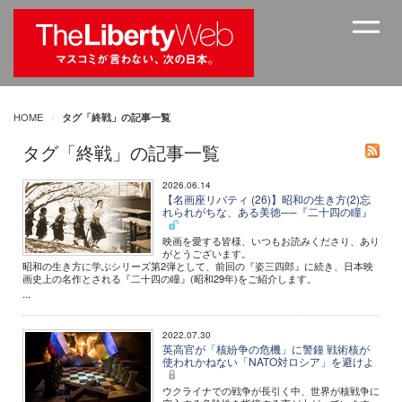
HOME
タグ「終戦」の記事一覧
タグ「終戦」の記事一覧
2026.06.14
【名画座リバティ (26)】昭和の生き方(2)忘
れられがちな、ある美徳──『二十四の瞳』
映画を愛する皆様、いつもお読みくださり、あり
がとうございます。
昭和の生き方に学ぶシリーズ第2弾として、前回の『姿三四郎』に続き、日本映
画史上の名作とされる『二十四の瞳』(昭和29年)をご紹介します。
...
2022.07.30
英高官が「核紛争の危機」に警鐘 戦術核が
使われかねない「NATO対ロシア」を避けよ
ウクライナでの戦争が長引く中、世界が核戦争に