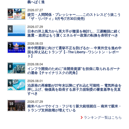
義へばく進
2026.07.27
5
疲労・人間関係・プレッシャー……このストレスどう抜こう
「ザ・リバティ」9月号(7月30日発売)
2026.07.29
6
日本の洋上風力から英大手が撤退を検討し、三菱離脱に続く
激震 ─ 政府はもう潔くエネルギー政策の転換を表明すべき
2026.08.03
7
米中間選挙に向けて選挙不正を防げるか ─ 中東外交を進め中
国を抑え込むトランプ【─The Liberty─ワシントン・レポー
ト】
2026.08.04
8
インフラ開発のために"未開発資源"を担保に取られるガーナ
の運命【チャイナリスクの死角】
2026.08.01
9
泊原発の再稼動が27年末以降にずれ込む可能性 ─ 電気料金を
押し上げ、物価高を助長する原子力規制委の審査基準を見直
すべき
2026.07.29
10
南米ペルーでケイコ・フジモリ新大統領就任 ─ 南米で親米・
トランプ支持政権が増えている
ランキング一覧はこちら