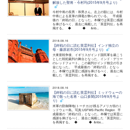
解放した聖将・今村均(2015年9月号より)
今村中将の長男・和男さん。左上の額には、今村
中将による直筆の揮毫が飾られている。 平成最
後の「終戦の日」となった。本欄では英霊に感謝
を捧げるべく、過去に掲載した「英霊列伝」を再
掲する。 ◆ ◆ &nb...
2018.08.16
【終戦の日に読む英霊列伝】インド独立の
母・藤原岩市(2015年9月号より)
大東亜戦争後、イギリスがインド国民軍を裁こう
とした戦犯裁判の舞台となった、インド・デリー
のレッドフォート。この裁判がインド独立の引き
金になった。 平成最後の「終戦の日」となっ
た。本欄では英霊に感謝を捧げるべく、過去に掲
載した「英霊列伝」を再掲する。 ◆ ...
2018.08.16
【終戦の日に読む英霊列伝】ミッドウェーの
海で散った名将・山口多聞(2015年9月号よ
り)
米軍の防御陣地(トーチカ)が残るアメリカ領のミ
ッドウェー島。写真:USFWS-Paclflc Reglon 平
成最後の「終戦の日」となった。本欄では英霊に
感謝を捧げるべく、過去に掲載した「英霊列伝」
を再掲する。 ◆ ◆ &nbs...