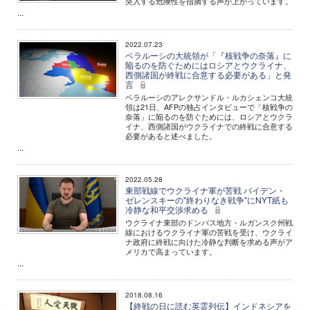
突入する危険性を指摘する声が上がっています。
...
2022.07.23
ベラルーシの大統領が「『核戦争の奈落』に
陥るのを防ぐためにはロシアとウクライナ、
西側諸国が終戦に合意する必要がある」と発
言
ベラルーシのアレクサンドル・ルカシェンコ大統
領は21日、AFPの独占インタビューで「核戦争の
奈落」に陥るのを防ぐためには、ロシアとウクラ
イナ、西側諸国がウクライナでの終戦に合意する
必要があると述べました。
...
2022.05.28
東部戦線でウクライナ軍が苦戦 バイデン・
ゼレンスキーの"終わりなき戦争"にNYT紙も
冷静な和平交渉求める
ウクライナ東部のドンバス地方・ルガンスク州戦
線におけるウクライナ軍の苦戦を受け、ウクライ
ナ政府に終戦に向けた冷静な判断を求める声がア
メリカで高まっています。
...
2018.08.16
【終戦の日に読む英霊列伝】インドネシアを