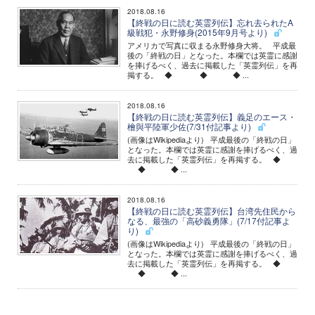
2018.08.16
【終戦の日に読む英霊列伝】忘れ去られたA
級戦犯・永野修身(2015年9月号より)
アメリカで写真に収まる永野修身大将。 平成最
後の「終戦の日」となった。本欄では英霊に感謝
を捧げるべく、過去に掲載した「英霊列伝」を再
掲する。 ◆ ◆ ◆ ...
2018.08.16
【終戦の日に読む英霊列伝】義足のエース・
檜與平陸軍少佐(7/31付記事より)
(画像はWikipediaより) 平成最後の「終戦の日」
となった。本欄では英霊に感謝を捧げるべく、過
去に掲載した「英霊列伝」を再掲する。 ◆
◆ ◆ ...
2018.08.16
【終戦の日に読む英霊列伝】台湾先住民から
なる、最強の「高砂義勇隊」(7/17付記事よ
り)
(画像はWikipediaより) 平成最後の「終戦の日」
となった。本欄では英霊に感謝を捧げるべく、過
去に掲載した「英霊列伝」を再掲する。 ◆
◆ ◆ ...