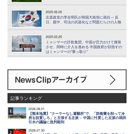
2025.06.05
左派政党の李在明氏が韓国大統領に就任 ─ 反
日、親中、司法の武器化など問題だらけの人物
2025.02.25
ミャンマーの詐欺集団、中国が圧力かけて摘発
させ、同時に介入を進める 中国政府が目指すの
はミャンマーの"乗っ取り"
記事ランキング
2026.08.01
1
【熊本地震】"クーラーなし避難所"で、「防衛費を削って冷
房を設置しろ」と主張する左派 ─ 中国に忖度した左派の我田
引水の議論に批判殺到
2026.07.30
2