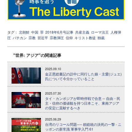
タグ：
北朝鮮
中国
罪
2018年6月号記事
共産主義
ローマ法王
人権弾
圧
バチカン
宗教
習近平
宗教弾圧
信仰
キリスト教徒
独裁
"世界: アジア"の関連記事
2025.09.10
金正恩総書記の訪中に同行した娘・主愛(ジュエ)
氏について今分かっていること
2025.07.30
タイ・カンボジアが即時停戦で合意 ─ 自由・民
主・信仰の価値観を持つ日本こそ、東南アジア
の安定に貢献するべき
2025.06.29
台湾のリコール問題── 頼総統の決死の一撃 - ニ
ッポンの新常識 軍事学入門 61