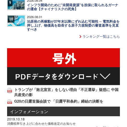
2026.08.04
9
インフラ開発のために"未開発資源"を担保に取られるガーナ
の運命【チャイナリスクの死角】
2026.08.01
10
泊原発の再稼動が27年末以降にずれ込む可能性 ─ 電気料金を
押し上げ、物価高を助長する原子力規制委の審査基準を見直
すべき
ランキング一覧はこちら
トランプが「敗北宣言」をしない理由「不正選挙」疑惑に 中国
共産党の影
G20の日露首脳会談で 「日露平和条約」締結の決断を
インフォメーション
2019.10.18
消費税率引き上げに合わせた価格改定のお知らせ