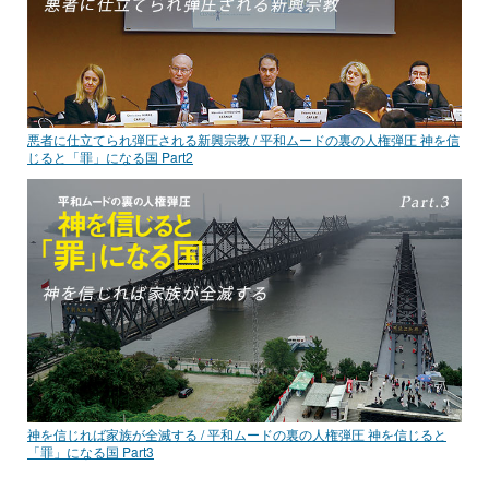
悪者に仕立てられ弾圧される新興宗教 / 平和ムードの裏の人権弾圧 神を信
じると「罪」になる国 Part2
神を信じれば家族が全滅する / 平和ムードの裏の人権弾圧 神を信じると
「罪」になる国 Part3