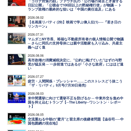
「コロナ対策の顔」ファウチ氏の「公の場の発言と矛盾する
日記公開」「公聴会で100回以上の黙秘権行使」が物議 ─ ト
ランプ政権の最終的な狙いは「中国の責任追及」にある
2026.08.02
3
【名画座リバティ (29)】映画で学ぶ偉人伝(1)──『若き日の
リンカーン』
2026.07.31
4
マムダニNY市長、裕福な不動産所有者の個人情報公開で物議
─ さらに同氏の支持母体には親中活動家も入り込み、共産主
義へばく進
2026.08.06
5
高市政権の消費減税決定に、"公約に掲げていた"はずの与野
党が猛反発 ─ 一歩前進ではあるが「小さな政府」にはほど遠
い
2026.07.27
6
疲労・人間関係・プレッシャー……このストレスどう抜こう
「ザ・リバティ」9月号(7月30日発売)
2026.08.03
7
米中間選挙に向けて選挙不正を防げるか ─ 中東外交を進め中
国を抑え込むトランプ【─The Liberty─ワシントン・レポー
ト】
2026.08.05
8
交流重ねる中朝の"蜜月"と習主席の後継者問題【澁谷司──中
国包囲網の現在地】