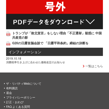
トランプが「敗北宣言」をしない理由「不正選挙」疑惑に 中国
共産党の影
G20の日露首脳会談で 「日露平和条約」締結の決断を
インフォメーション
2019.10.18
消費税率引き上げに合わせた価格改定のお知らせ
一覧はこちら
ザ・リバティWebについて
有料購読
退会
プライバシーポリシー
訂正・おわび
FAQ よくある質問