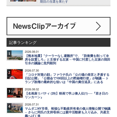
期目の当選を果たす
記事ランキング
2026.08.01
1
【熊本地震】"クーラーなし避難所"で、「防衛費を削って冷
房を設置しろ」と主張する左派 ─ 中国に忖度した左派の我田
引水の議論に批判殺到
2026.07.30
2
「コロナ対策の顔」ファウチ氏の「公の場の発言と矛盾する
日記公開」「公聴会で100回以上の黙秘権行使」が物議 ─ ト
ランプ政権の最終的な狙いは「中国の責任追及」にある
2026.08.02
3
【名画座リバティ (29)】映画で学ぶ偉人伝(1)──『若き日の
リンカーン』
2026.07.31
4
マムダニNY市長、裕福な不動産所有者の個人情報公開で物議
─ さらに同氏の支持母体には親中活動家も入り込み、共産主
義へばく進