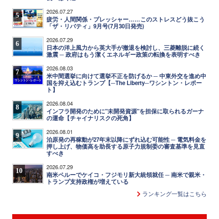
2026.07.27
5
疲労・人間関係・プレッシャー……このストレスどう抜こう
「ザ・リバティ」9月号(7月30日発売)
2026.07.29
6
日本の洋上風力から英大手が撤退を検討し、三菱離脱に続く
激震 ─ 政府はもう潔くエネルギー政策の転換を表明すべき
2026.08.03
7
米中間選挙に向けて選挙不正を防げるか ─ 中東外交を進め中
国を抑え込むトランプ【─The Liberty─ワシントン・レポー
ト】
2026.08.04
8
インフラ開発のために"未開発資源"を担保に取られるガーナ
の運命【チャイナリスクの死角】
2026.08.01
9
泊原発の再稼動が27年末以降にずれ込む可能性 ─ 電気料金を
押し上げ、物価高を助長する原子力規制委の審査基準を見直
すべき
2026.07.29
10
南米ペルーでケイコ・フジモリ新大統領就任 ─ 南米で親米・
トランプ支持政権が増えている
ランキング一覧はこちら