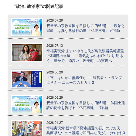
"政治: 政治家"の関連記事
2026.07.29
釈量子の宗教立国を目指して [第6回] ─ 「政治と
宗教」は真なる修行の道 『仏陀再誕』 (中編)
2026.07.13
幸福実現党 ますいゆうこ氏が鳥取県岩美町議選
で3期目の当選 ─ 「活気あふれる町づくり 明る
く、豊かで、徳高い、岩美町」の実現へ
2026.06.29
「官」はいかに無責任か ──経営者・トランプ
に学ぶ ─ ニュースのミカタ 2
2026.06.29
釈量子の宗教立国を目指して [第5回] ─ 仏国土建
設の使命を告げる『仏陀再誕』 (前編)
2026.04.27
幸福実現党 栃木県下野市議選で石川のぶお氏、
兵庫県たつの市議選で和田みな氏が、それぞれ3