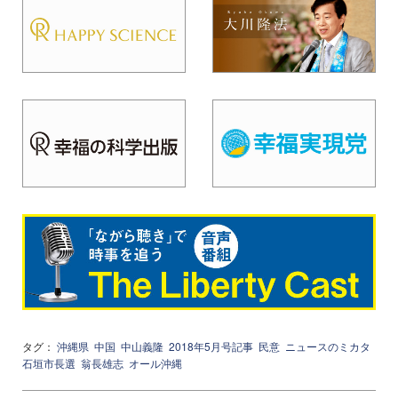
タグ：
沖縄県
中国
中山義隆
2018年5月号記事
民意
ニュースのミカタ
石垣市長選
翁長雄志
オール沖縄