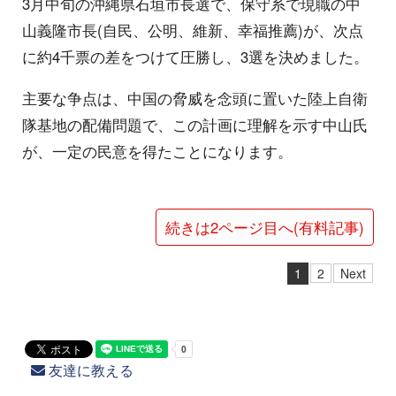
3月中旬の沖縄県石垣市長選で、保守系で現職の中
山義隆市長(自民、公明、維新、幸福推薦)が、次点
に約4千票の差をつけて圧勝し、3選を決めました。
主要な争点は、中国の脅威を念頭に置いた陸上自衛
隊基地の配備問題で、この計画に理解を示す中山氏
が、一定の民意を得たことになります。
続きは2ページ目へ(有料記事)
1
2
Next
友達に教える