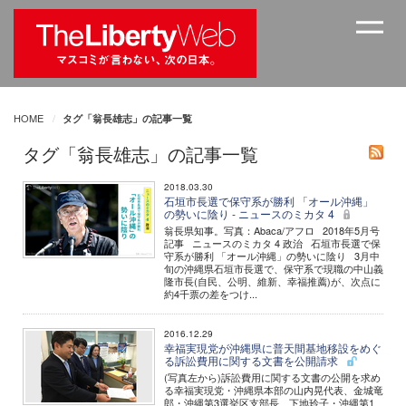
HOME
タグ「翁長雄志」の記事一覧
タグ「翁長雄志」の記事一覧
2018.03.30
石垣市長選で保守系が勝利 「オール沖縄」
の勢いに陰り - ニュースのミカタ 4
翁長県知事。写真：Abaca/アフロ 2018年5月号
記事 ニュースのミカタ 4 政治 石垣市長選で保
守系が勝利 「オール沖縄」の勢いに陰り 3月中
旬の沖縄県石垣市長選で、保守系で現職の中山義
隆市長(自民、公明、維新、幸福推薦)が、次点に
約4千票の差をつけ...
2016.12.29
幸福実現党が沖縄県に普天間基地移設をめぐ
る訴訟費用に関する文書を公開請求
(写真左から)訴訟費用に関する文書の公開を求め
る幸福実現党・沖縄県本部の山内晃代表、金城竜
郎・沖縄第3選挙区支部長、下地玲子・沖縄第1