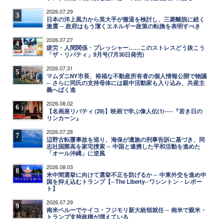
2026.07.29
3
日本の洋上風力から英大手が撤退を検討し、三菱離脱に続く
激震 ─ 政府はもう潔くエネルギー政策の転換を表明すべき
2026.07.27
4
疲労・人間関係・プレッシャー……このストレスどう抜こう
「ザ・リバティ」9月号(7月30日発売)
2026.07.31
5
マムダニNY市長、裕福な不動産所有者の個人情報公開で物議
─ さらに同氏の支持母体には親中活動家も入り込み、共産主
義へばく進
2026.08.02
6
【名画座リバティ (29)】映画で学ぶ偉人伝(1)──『若き日の
リンカーン』
2026.07.28
7
辺野古転覆事故を巡り、海保が遺族の刑事告訴に基づき、同
志社国際高を家宅捜索 ─ 中国と連携した平和活動を進めた
「オール沖縄」に逆風
2026.08.03
8
米中間選挙に向けて選挙不正を防げるか ─ 中東外交を進め中
国を抑え込むトランプ【─The Liberty─ワシントン・レポー
ト】
2026.07.29
9
南米ペルーでケイコ・フジモリ新大統領就任 ─ 南米で親米・
トランプ支持政権が増えている