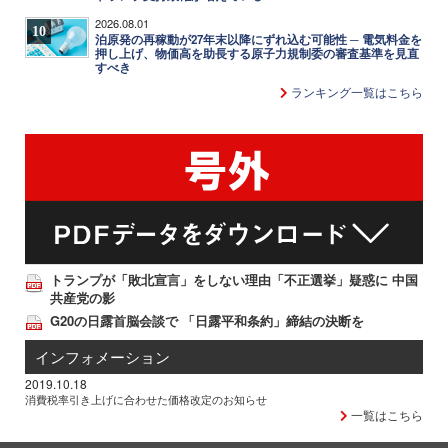
2026.08.01
10
泊原発の再稼動が27年末以降にずれ込む可能性 ─ 電気料金を
押し上げ、物価高を助長する原子力規制委の審査基準を見直
すべき
ランキング一覧はこちら
トランプが「敗北宣言」をしない理由「不正選挙」疑惑に 中国
共産党の影
G20の日露首脳会談で 「日露平和条約」締結の決断を
インフォメーション
2019.10.18
消費税率引き上げに合わせた価格改定のお知らせ
一覧はこちら