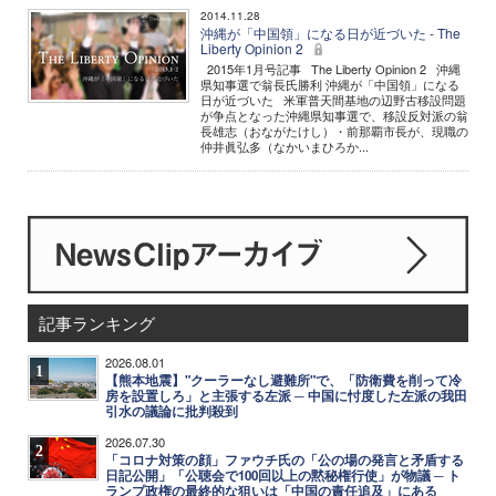
2014.11.28
沖縄が「中国領」になる日が近づいた - The
Liberty Opinion 2
2015年1月号記事 The Liberty Opinion 2 沖縄
県知事選で翁長氏勝利 沖縄が「中国領」になる
日が近づいた 米軍普天間基地の辺野古移設問題
が争点となった沖縄県知事選で、移設反対派の翁
長雄志（おながたけし）・前那覇市長が、現職の
仲井眞弘多（なかいまひろか...
記事ランキング
2026.08.01
1
【熊本地震】"クーラーなし避難所"で、「防衛費を削って冷
房を設置しろ」と主張する左派 ─ 中国に忖度した左派の我田
引水の議論に批判殺到
2026.07.30
2
「コロナ対策の顔」ファウチ氏の「公の場の発言と矛盾する
日記公開」「公聴会で100回以上の黙秘権行使」が物議 ─ ト
ランプ政権の最終的な狙いは「中国の責任追及」にある