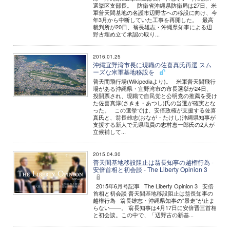
選挙区支部長。 防衛省沖縄県防衛局は27日、米
軍普天間基地の名護市辺野古への移設に向け、今
年3月から中断していた工事を再開した。 最高
裁判所が20日、翁長雄志・沖縄県知事による辺
野古埋め立て承認の取り...
2016.01.25
沖縄宜野湾市長に現職の佐喜真氏再選 スム
ーズな米軍基地移設を
普天間飛行場(Wikipediaより)。 米軍普天間飛行
場がある沖縄県・宜野湾市の市長選挙が24日、
投開票され、現職で自民党と公明党の推薦を受け
た佐喜真淳(さきま・あつし)氏の当選が確実とな
った。 この選挙では、安倍政権が支援する佐喜
真氏と、翁長雄志(おなが・たけし)沖縄県知事が
支援する新人で元県職員の志村恵一郎氏の2人が
立候補して...
2015.04.30
普天間基地移設阻止は翁長知事の越権行為 -
安倍首相と初会談 - The Liberty Opinion 3
2015年6月号記事 The Liberty Opinion 3 安倍
首相と初会談 普天間基地移設阻止は翁長知事の
越権行為 翁長雄志・沖縄県知事の"暴走"が止ま
らない――。 翁長知事は4月17日に安倍晋三首相
と初会談。この中で、「辺野古の新基...