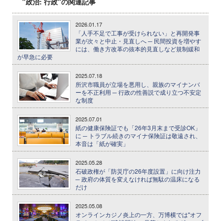
"政治: 行政"の関連記事
2026.01.17
「人手不足で工事が受けられない」と再開発事
業が次々と中止・見直しへ ─ 民間投資を増やす
には、働き方改革の抜本的見直しなど規制緩和
が早急に必要
2025.07.18
所沢市職員が立場を悪用し、親族のマイナンバ
ーを不正利用 ─ 行政の性善説で成り立つ不安定
な制度
2025.07.01
紙の健康保険証でも「26年3月末まで受診OK」
に ─ トラブル続きのマイナ保険証は敬遠され、
本音は「紙が確実」
2025.05.28
石破政権が「防災庁の26年度設置」に向け注力
─ 政府の体質を変えなければ無駄の温床になる
だけ
2025.05.08
オンラインカジノ炎上の一方、万博横では"オフ