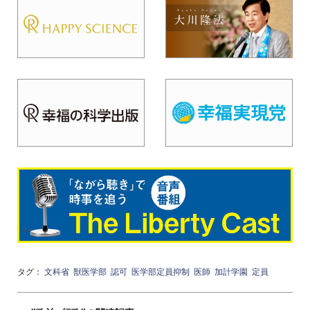
タグ：
文科省
獣医学部
認可
医学部定員抑制
医師
加計学園
定員