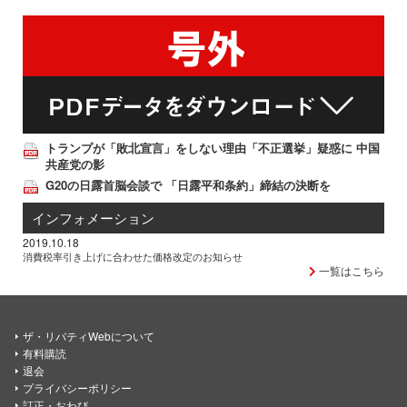
トランプが「敗北宣言」をしない理由「不正選挙」疑惑に 中国
共産党の影
G20の日露首脳会談で 「日露平和条約」締結の決断を
インフォメーション
2019.10.18
消費税率引き上げに合わせた価格改定のお知らせ
一覧はこちら
ザ・リバティWebについて
有料購読
退会
プライバシーポリシー
訂正・おわび