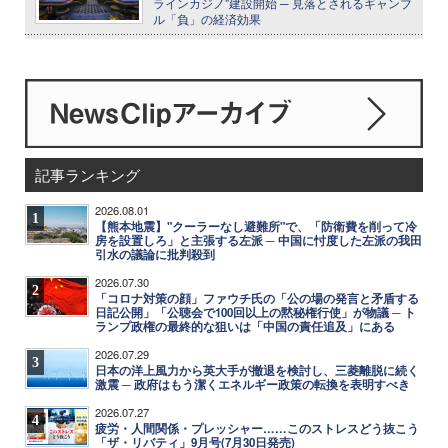
ラインカジノ"建設開始 ─ 見落とされるギャンブ
ル「負」の経済効果
記事ランキング
2026.08.01
1
【熊本地震】"クーラーなし避難所"で、「防衛費を削って冷
房を設置しろ」と主張する左派 ─ 中国に忖度した左派の我田
引水の議論に批判殺到
2026.07.30
2
「コロナ対策の顔」ファウチ氏の「公の場の発言と矛盾する
日記公開」「公聴会で100回以上の黙秘権行使」が物議 ─ ト
ランプ政権の最終的な狙いは「中国の責任追及」にある
2026.07.29
3
日本の洋上風力から英大手が撤退を検討し、三菱離脱に続く
激震 ─ 政府はもう潔くエネルギー政策の転換を表明すべき
2026.07.27
4
疲労・人間関係・プレッシャー……このストレスどう抜こう
「ザ・リバティ」9月号(7月30日発売)