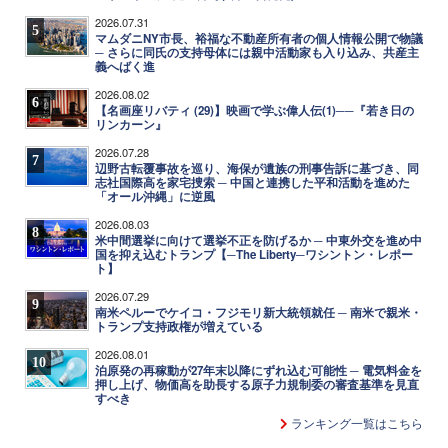
2026.07.31
5
マムダニNY市長、裕福な不動産所有者の個人情報公開で物議
─ さらに同氏の支持母体には親中活動家も入り込み、共産主
義へばく進
2026.08.02
6
【名画座リバティ (29)】映画で学ぶ偉人伝(1)──『若き日の
リンカーン』
2026.07.28
7
辺野古転覆事故を巡り、海保が遺族の刑事告訴に基づき、同
志社国際高を家宅捜索 ─ 中国と連携した平和活動を進めた
「オール沖縄」に逆風
2026.08.03
8
米中間選挙に向けて選挙不正を防げるか ─ 中東外交を進め中
国を抑え込むトランプ【─The Liberty─ワシントン・レポー
ト】
2026.07.29
9
南米ペルーでケイコ・フジモリ新大統領就任 ─ 南米で親米・
トランプ支持政権が増えている
2026.08.01
10
泊原発の再稼動が27年末以降にずれ込む可能性 ─ 電気料金を
押し上げ、物価高を助長する原子力規制委の審査基準を見直
すべき
ランキング一覧はこちら