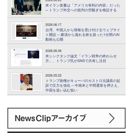
米イラン覚書は「アメリカ有利の内容」だった
─ トランプ外交への批判の空騒ぎを検証する
2026.06.17
台湾、中国人から情報を受け付けるウェブサイ
ト開設 ─ 粛清から逃れる術を扱った1分間のAI
動画も公開
2026.06.06
米シンクタンク論文「イラン戦争の終わらせ
方」、トランプ氏がSNSで共有し注目
2026.05.22
トランプ政権がキューバのカストロ元議長の起
訴で圧力を強化 ─ 中南米と中間選挙を押さえ、
中国を追い込む狙い