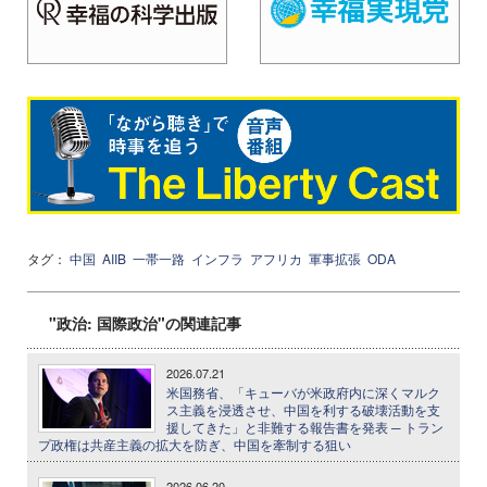
タグ：
中国
AIIB
一帯一路
インフラ
アフリカ
軍事拡張
ODA
"政治: 国際政治"の関連記事
2026.07.21
米国務省、「キューバが米政府内に深くマルク
ス主義を浸透させ、中国を利する破壊活動を支
援してきた」と非難する報告書を発表 ─ トラン
プ政権は共産主義の拡大を防ぎ、中国を牽制する狙い
2026.06.20