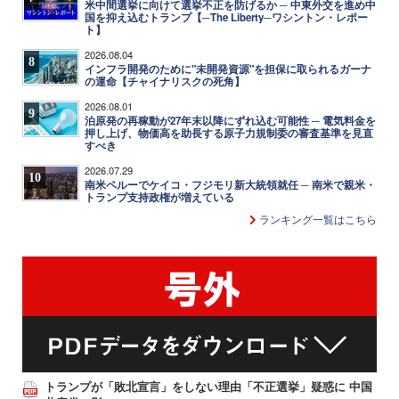
米中間選挙に向けて選挙不正を防げるか ─ 中東外交を進め中
国を抑え込むトランプ【─The Liberty─ワシントン・レポー
ト】
2026.08.04
8
インフラ開発のために"未開発資源"を担保に取られるガーナ
の運命【チャイナリスクの死角】
2026.08.01
9
泊原発の再稼動が27年末以降にずれ込む可能性 ─ 電気料金を
押し上げ、物価高を助長する原子力規制委の審査基準を見直
すべき
2026.07.29
10
南米ペルーでケイコ・フジモリ新大統領就任 ─ 南米で親米・
トランプ支持政権が増えている
ランキング一覧はこちら
トランプが「敗北宣言」をしない理由「不正選挙」疑惑に 中国