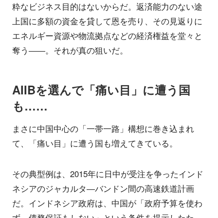
粋なビジネス目的はないからだ。返済能力のない途
上国に多額の資金を貸して恩を売り、その見返りに
エネルギー資源や物流拠点などの経済権益を堂々と
奪う――。それが真の狙いだ。
AIIBを選んで「痛い目」に遭う国
も……
まさに中国中心の「一帯一路」構想に巻き込まれ
て、「痛い目」に遭う国も増えてきている。
その典型例は、2015年に日中が受注を争ったインド
ネシアのジャカルタ―バンドン間の高速鉄道計画
だ。インドネシア政府は、中国が「政府予算を使わ
ず、債務保証もしない」という条件を提示したた