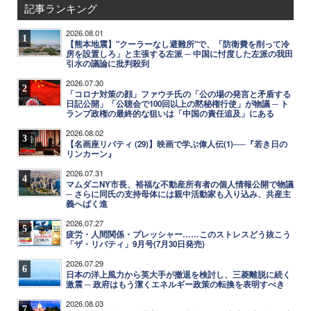
記事ランキング
2026.08.01
1
【熊本地震】"クーラーなし避難所"で、「防衛費を削って冷
房を設置しろ」と主張する左派 ─ 中国に忖度した左派の我田
引水の議論に批判殺到
2026.07.30
2
「コロナ対策の顔」ファウチ氏の「公の場の発言と矛盾する
日記公開」「公聴会で100回以上の黙秘権行使」が物議 ─ ト
ランプ政権の最終的な狙いは「中国の責任追及」にある
2026.08.02
3
【名画座リバティ (29)】映画で学ぶ偉人伝(1)──『若き日の
リンカーン』
2026.07.31
4
マムダニNY市長、裕福な不動産所有者の個人情報公開で物議
─ さらに同氏の支持母体には親中活動家も入り込み、共産主
義へばく進
2026.07.27
5
疲労・人間関係・プレッシャー……このストレスどう抜こう
「ザ・リバティ」9月号(7月30日発売)
2026.07.29
6
日本の洋上風力から英大手が撤退を検討し、三菱離脱に続く
激震 ─ 政府はもう潔くエネルギー政策の転換を表明すべき
2026.08.03
7