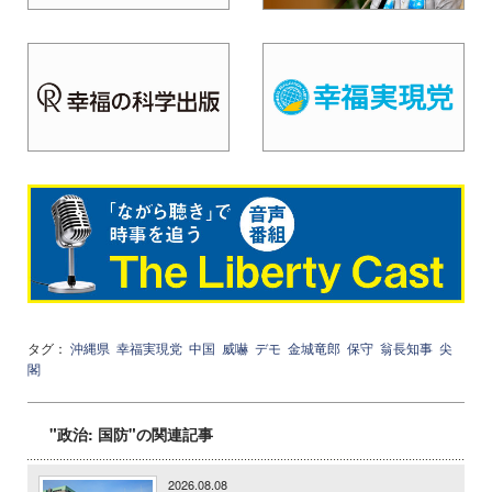
タグ：
沖縄県
幸福実現党
中国
威嚇
デモ
金城竜郎
保守
翁長知事
尖
閣
"政治: 国防"の関連記事
2026.08.08