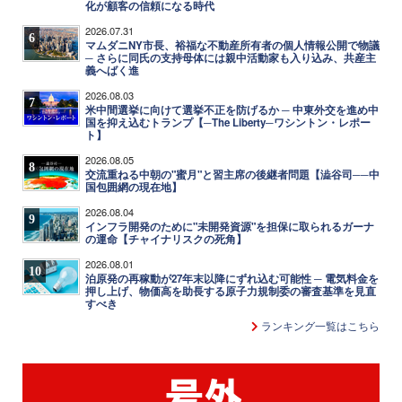
化が顧客の信頼になる時代
2026.07.31
6
マムダニNY市長、裕福な不動産所有者の個人情報公開で物議
─ さらに同氏の支持母体には親中活動家も入り込み、共産主
義へばく進
2026.08.03
7
米中間選挙に向けて選挙不正を防げるか ─ 中東外交を進め中
国を抑え込むトランプ【─The Liberty─ワシントン・レポー
ト】
2026.08.05
8
交流重ねる中朝の"蜜月"と習主席の後継者問題【澁谷司──中
国包囲網の現在地】
2026.08.04
9
インフラ開発のために"未開発資源"を担保に取られるガーナ
の運命【チャイナリスクの死角】
2026.08.01
10
泊原発の再稼動が27年末以降にずれ込む可能性 ─ 電気料金を
押し上げ、物価高を助長する原子力規制委の審査基準を見直
すべき
ランキング一覧はこちら