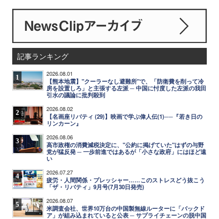
記事ランキング
2026.08.01
1
【熊本地震】"クーラーなし避難所"で、「防衛費を削って冷
房を設置しろ」と主張する左派 ─ 中国に忖度した左派の我田
引水の議論に批判殺到
2026.08.02
2
【名画座リバティ (29)】映画で学ぶ偉人伝(1)──『若き日の
リンカーン』
2026.08.06
3
高市政権の消費減税決定に、"公約に掲げていた"はずの与野
党が猛反発 ─ 一歩前進ではあるが「小さな政府」にはほど遠
い
2026.07.27
4
疲労・人間関係・プレッシャー……このストレスどう抜こう
「ザ・リバティ」9月号(7月30日発売)
2026.08.07
5
米調査会社、世界10万台の中国製無線ルーターに「バックド
ア」が組み込まれていると公表 ─ サプライチェーンの脱中国