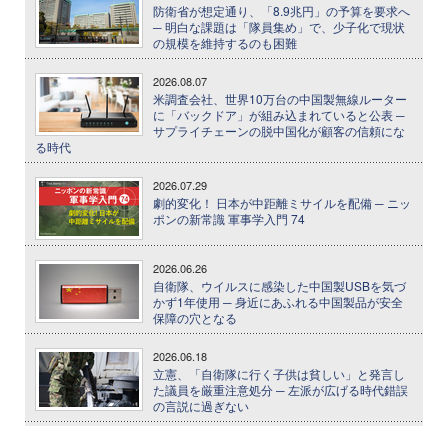
防衛省が想定通り、「8.9兆円」の予算を要求へ
─ 明白な課題は「隊員集め」で、少子化で現状
の規模を維持するのも困難
2026.08.07
米調査会社、世界10万台の中国製無線ルーター
に「バックドア」が組み込まれていると公表 ─
サプライチェーンの脱中国化が顧客の信頼にな
る時代
2026.07.29
劇的変化！ 日本が中距離ミサイルを配備 ─ ニッ
ポンの新常識 軍事学入門 74
2026.06.26
自衛隊、ウイルスに感染した中国製USBを気づ
かず1年使用 ─ 身近にあふれる中国製品が安全
保障の穴となる
2026.06.18
立憲、「自衛隊に行く子供は貧しい」と発言し
た議員を厳重注意処分 ─ 左派が広げる時代錯誤
の言説に過ぎない