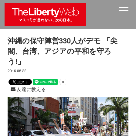
沖縄の保守陣営330人がデモ 「尖
閣、台湾、アジアの平和を守ろ
う!」
2016.08.22
友達に教える