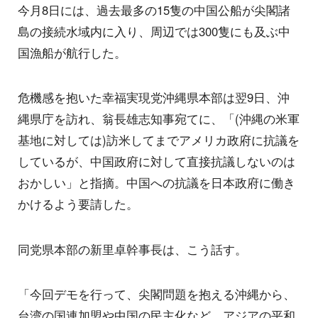
今月8日には、過去最多の15隻の中国公船が尖閣諸
島の接続水域内に入り、周辺では300隻にも及ぶ中
国漁船が航行した。
危機感を抱いた幸福実現党沖縄県本部は翌9日、沖
縄県庁を訪れ、翁長雄志知事宛てに、「(沖縄の米軍
基地に対しては)訪米してまでアメリカ政府に抗議を
しているが、中国政府に対して直接抗議しないのは
おかしい」と指摘。中国への抗議を日本政府に働き
かけるよう要請した。
同党県本部の新里卓幹事長は、こう話す。
「今回デモを行って、尖閣問題を抱える沖縄から、
台湾の国連加盟や中国の民主化など、アジアの平和