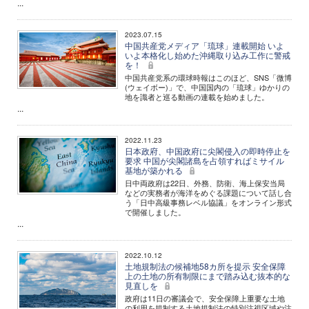
...
2023.07.15
中国共産党メディア「琉球」連載開始 いよ
いよ本格化し始めた沖縄取り込み工作に警戒
を！
中国共産党系の環球時報はこのほど、SNS「微博
(ウェイボー)」で、中国国内の「琉球」ゆかりの
地を識者と巡る動画の連載を始めました。
...
2022.11.23
日本政府、中国政府に尖閣侵入の即時停止を
要求 中国が尖閣諸島を占領すればミサイル
基地が築かれる
日中両政府は22日、外務、防衛、海上保安当局
などの実務者が海洋をめぐる課題について話し合
う「日中高級事務レベル協議」をオンライン形式
で開催しました。
...
2022.10.12
土地規制法の候補地58カ所を提示 安全保障
上の土地の所有制限にまで踏み込む抜本的な
見直しを
政府は11日の審議会で、安全保障上重要な土地
の利用を規制する土地規制法の特別注視区域や注