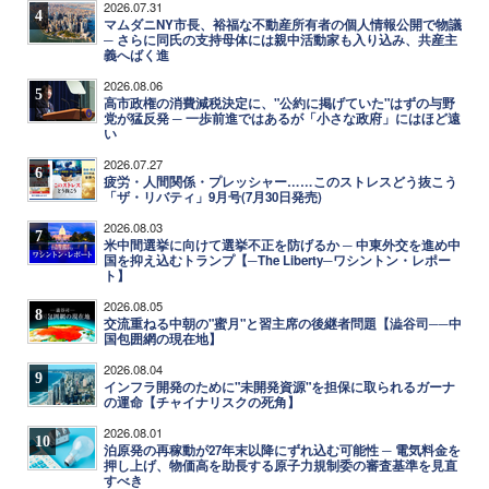
2026.07.31
4
マムダニNY市長、裕福な不動産所有者の個人情報公開で物議
─ さらに同氏の支持母体には親中活動家も入り込み、共産主
義へばく進
2026.08.06
5
高市政権の消費減税決定に、"公約に掲げていた"はずの与野
党が猛反発 ─ 一歩前進ではあるが「小さな政府」にはほど遠
い
2026.07.27
6
疲労・人間関係・プレッシャー……このストレスどう抜こう
「ザ・リバティ」9月号(7月30日発売)
2026.08.03
7
米中間選挙に向けて選挙不正を防げるか ─ 中東外交を進め中
国を抑え込むトランプ【─The Liberty─ワシントン・レポー
ト】
2026.08.05
8
交流重ねる中朝の"蜜月"と習主席の後継者問題【澁谷司──中
国包囲網の現在地】
2026.08.04
9
インフラ開発のために"未開発資源"を担保に取られるガーナ
の運命【チャイナリスクの死角】
2026.08.01
10
泊原発の再稼動が27年末以降にずれ込む可能性 ─ 電気料金を
押し上げ、物価高を助長する原子力規制委の審査基準を見直
すべき