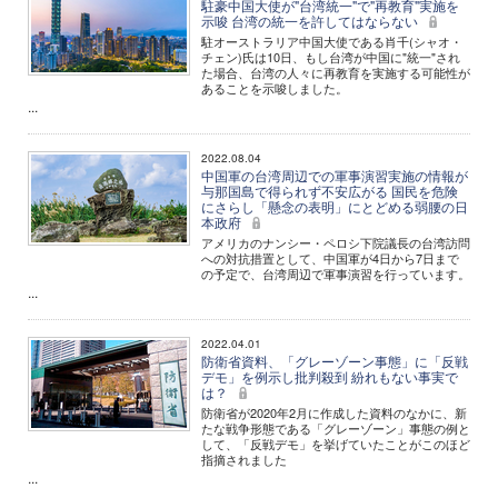
駐豪中国大使が"台湾統一"で"再教育"実施を
示唆 台湾の統一を許してはならない
駐オーストラリア中国大使である肖千(シャオ・
チェン)氏は10日、もし台湾が中国に"統一"され
た場合、台湾の人々に再教育を実施する可能性が
あることを示唆しました。
...
2022.08.04
中国軍の台湾周辺での軍事演習実施の情報が
与那国島で得られず不安広がる 国民を危険
にさらし「懸念の表明」にとどめる弱腰の日
本政府
アメリカのナンシー・ペロシ下院議長の台湾訪問
への対抗措置として、中国軍が4日から7日まで
の予定で、台湾周辺で軍事演習を行っています。
...
2022.04.01
防衛省資料、「グレーゾーン事態」に「反戦
デモ」を例示し批判殺到 紛れもない事実で
は？
防衛省が2020年2月に作成した資料のなかに、新
たな戦争形態である「グレーゾーン」事態の例と
して、「反戦デモ」を挙げていたことがこのほど
指摘されました
...