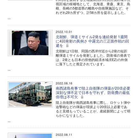
視区域の候補地として、北海道、青森、東京、島
根、長崎の5都道県の離島や自衛隊施設など、そ
れぞれ29カ所ずつ、計58カ所を提示しました。
...
2022.10.01
北朝鮮、弾道ミサイル2発を連続発射 1週間
に4回発射の異例さ 中露北の三正面作戦の回
避を
北朝鮮は1日朝、同国の西岸付近から2発の短距
離弾道ミサイルを発射しました。防衛省の発表で
は、2発とも日本の排他的経済水域(EEZ)の外側
に落下したと推定されています。
...
2022.08.16
南西諸島有事で陸上自衛隊の弾薬が20倍必要
深刻な弾不足で日本を守れず、防衛費の最低
倍増は不可欠
陸上自衛隊が南西諸島有事に際し、ロケット弾や
迫撃砲などの弾薬が現状より20倍以上必要であ
ると見積もっていることが、産経新聞によって明
らかになりました。
...
2022.08.11