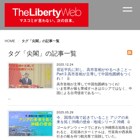
HOME
タグ「尖閣」の記事一覧
タグ「尖閣」の記事一覧
2025.12.24
習近平氏に対し、高市首相がやるべきこと ─
Part 3 高市首相が主導して中国包囲網をつく
れ！
高市首相が主導して中国包囲網をつくれ!
いま世界が最も警戒すべきはロシアではなく、中
国による台湾侵攻である──。
...
2025.05.29
今、国境の海で起きていること アジアの未
来を拓く沖縄の使命 - 地域シリーズ 沖縄
ゴールデンウィークでにぎわう沖縄県石垣島を訪
れると、石垣港のターミナルは、竹富島や西表島
行きの船を待つ観光客で混雑していた。