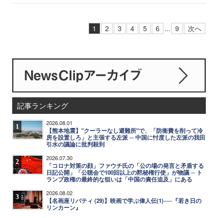
1
2
3
4
5
6
...
9
次へ
記事ランキング
2026.08.01
1
【熊本地震】"クーラーなし避難所"で、「防衛費を削って冷
房を設置しろ」と主張する左派 ─ 中国に忖度した左派の我田
引水の議論に批判殺到
2026.07.30
2
「コロナ対策の顔」ファウチ氏の「公の場の発言と矛盾する
日記公開」「公聴会で100回以上の黙秘権行使」が物議 ─ ト
ランプ政権の最終的な狙いは「中国の責任追及」にある
2026.08.02
3
【名画座リバティ (29)】映画で学ぶ偉人伝(1)──『若き日の
リンカーン』