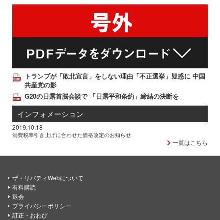
トランプが「敗北宣言」をしない理由「不正選挙」疑惑に 中国
共産党の影
G20の日露首脳会談で 「日露平和条約」締結の決断を
インフォメーション
2019.10.18
消費税率引き上げに合わせた価格改定のお知らせ
一覧はこちら
ザ・リバティWebについて
有料購読
退会
プライバシーポリシー
訂正・おわび