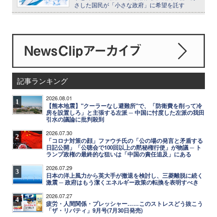
さした国民が「小さな政府」に希望を託す
記事ランキング
2026.08.01
1
【熊本地震】"クーラーなし避難所"で、「防衛費を削って冷
房を設置しろ」と主張する左派 ─ 中国に忖度した左派の我田
引水の議論に批判殺到
2026.07.30
2
「コロナ対策の顔」ファウチ氏の「公の場の発言と矛盾する
日記公開」「公聴会で100回以上の黙秘権行使」が物議 ─ ト
ランプ政権の最終的な狙いは「中国の責任追及」にある
2026.07.29
3
日本の洋上風力から英大手が撤退を検討し、三菱離脱に続く
激震 ─ 政府はもう潔くエネルギー政策の転換を表明すべき
2026.07.27
4
疲労・人間関係・プレッシャー……このストレスどう抜こう
「ザ・リバティ」9月号(7月30日発売)