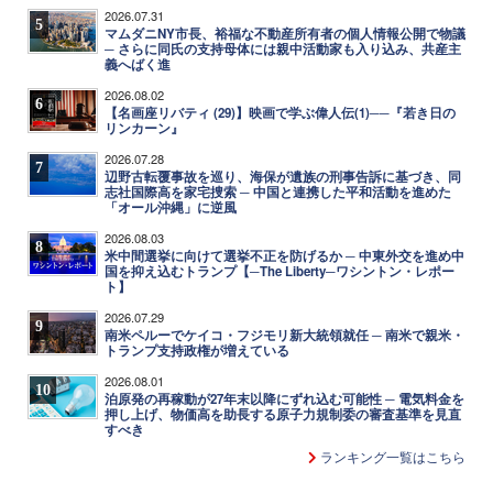
2026.07.31
5
マムダニNY市長、裕福な不動産所有者の個人情報公開で物議
─ さらに同氏の支持母体には親中活動家も入り込み、共産主
義へばく進
2026.08.02
6
【名画座リバティ (29)】映画で学ぶ偉人伝(1)──『若き日の
リンカーン』
2026.07.28
7
辺野古転覆事故を巡り、海保が遺族の刑事告訴に基づき、同
志社国際高を家宅捜索 ─ 中国と連携した平和活動を進めた
「オール沖縄」に逆風
2026.08.03
8
米中間選挙に向けて選挙不正を防げるか ─ 中東外交を進め中
国を抑え込むトランプ【─The Liberty─ワシントン・レポー
ト】
2026.07.29
9
南米ペルーでケイコ・フジモリ新大統領就任 ─ 南米で親米・
トランプ支持政権が増えている
2026.08.01
10
泊原発の再稼動が27年末以降にずれ込む可能性 ─ 電気料金を
押し上げ、物価高を助長する原子力規制委の審査基準を見直
すべき
ランキング一覧はこちら