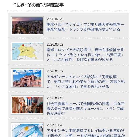
"世界: その他"の関連記事
2026.07.29
南米ペルーでケイコ・フジモリ新大統領就任 ─
南米で親米・トランプ支持政権が増えている
2026.06.02
南米コロンビア大統領選で、親米右派候補が首
位 ─ トランプ氏とミレイ氏に倣い「治安回復」
と「小さな政府」を目指す動きが広がる
2026.04.02
アルゼンチンのミレイ大統領の「労働改革」
で、規制に苦しむ企業から歓迎の声 ─ 左派と戦
い、「小さな政府」で国を復活させる
2026.03.19
社会主義国キューバで全国規模の停電 ─ 共産主
義の失敗で崩壊寸前のキューバに、トランプ政
権が決定打
2025.10.28
アルゼンチン中間選挙でミレイ氏率いる与党が
予想外の「大勝」 ─ 社会福祉拡大路線に嫌気が