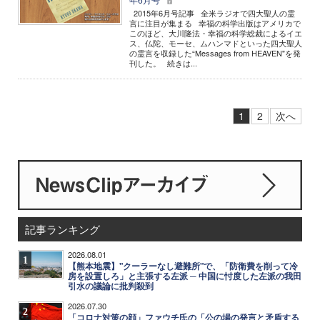
2015年6月号記事 全米ラジオで四大聖人の霊
言に注目が集まる 幸福の科学出版はアメリカで
このほど、大川隆法・幸福の科学総裁によるイエ
ス、仏陀、モーセ、ムハンマドといった四大聖人
の霊言を収録した“Messages from HEAVEN"を発
刊した。 続きは...
1
2
次へ
記事ランキング
2026.08.01
1
【熊本地震】"クーラーなし避難所"で、「防衛費を削って冷
房を設置しろ」と主張する左派 ─ 中国に忖度した左派の我田
引水の議論に批判殺到
2026.07.30
2
「コロナ対策の顔」ファウチ氏の「公の場の発言と矛盾する