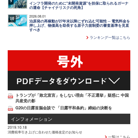
9
インフラ開発のために"未開発資源"を担保に取られるガーナ
の運命【チャイナリスクの死角】
2026.08.01
10
泊原発の再稼動が27年末以降にずれ込む可能性 ─ 電気料金を
押し上げ、物価高を助長する原子力規制委の審査基準を見直
すべき
ランキング一覧はこちら
トランプが「敗北宣言」をしない理由「不正選挙」疑惑に 中国
共産党の影
G20の日露首脳会談で 「日露平和条約」締結の決断を
インフォメーション
2019.10.18
消費税率引き上げに合わせた価格改定のお知らせ
一覧はこちら