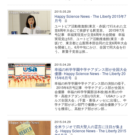
2015.05.29
Happy Science News - The Liberty 2015年7
月号
ユートピア活動推進館(東京・赤坂)で行われた立
党6周年大会にて挨拶する釈党首。 2015年7月
号記事 幸福実現党が立党6周年大会開催 幸福
実現党は5月、ユートピア活動推進館(東京・赤
坂)で、東京都と山梨県本部合同の立党6周年大会
を開催した。6月中旬にかけ、全国で同大会を行
う。 釈量子党首は挨...
2015.04.29
幸福の科学学園中学チアダンス部が全国大会
優勝- Happy Science News - The Liberty 20
15年6月号
幸福の科学学園中学チアダンス部の演技の様子。
2015年6月号記事 中学チアダンス部が全国大
会優勝 幸福の科学学園那須本校(栃木県)の中
学・高校チアダンス部が3月末、「USAナショナ
ルズ全国大会」(千葉・幕張メッセ)に出場し、中
学チア部がポン部門で優勝かつ総合優勝グランプ
リを獲得し、高校チア部がポン部...
2015.04.29
全米ラジオで四大聖人の霊言に注目が集ま
る- Happy Science News - The Liberty 2015
年6月号