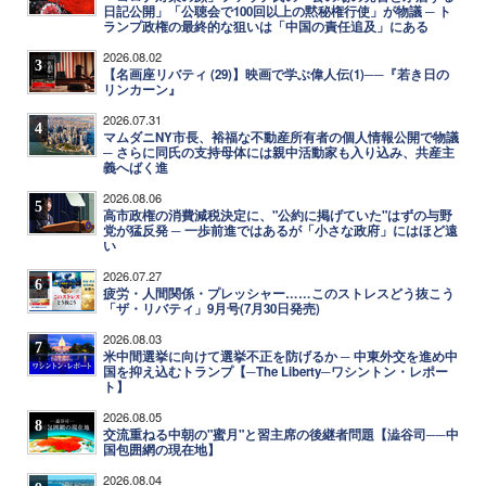
日記公開」「公聴会で100回以上の黙秘権行使」が物議 ─ ト
ランプ政権の最終的な狙いは「中国の責任追及」にある
2026.08.02
3
【名画座リバティ (29)】映画で学ぶ偉人伝(1)──『若き日の
リンカーン』
2026.07.31
4
マムダニNY市長、裕福な不動産所有者の個人情報公開で物議
─ さらに同氏の支持母体には親中活動家も入り込み、共産主
義へばく進
2026.08.06
5
高市政権の消費減税決定に、"公約に掲げていた"はずの与野
党が猛反発 ─ 一歩前進ではあるが「小さな政府」にはほど遠
い
2026.07.27
6
疲労・人間関係・プレッシャー……このストレスどう抜こう
「ザ・リバティ」9月号(7月30日発売)
2026.08.03
7
米中間選挙に向けて選挙不正を防げるか ─ 中東外交を進め中
国を抑え込むトランプ【─The Liberty─ワシントン・レポー
ト】
2026.08.05
8
交流重ねる中朝の"蜜月"と習主席の後継者問題【澁谷司──中
国包囲網の現在地】
2026.08.04