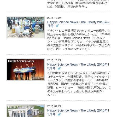
大学に多くの合格者 幸福の科学学園那須本校
(上)、関西校。 幸福の科学学...
2015.12.24
Happy Science News - The Liberty 2016年2
月号
ベナン・ロコサ孤児院でのセレモニーの様子。生
徒たちから感謝と喜びの声が上がった。 2016年
2月号記事 Happy Science News HSネルソ
ン・マンデラ基金 アフリカ・ベナンの孤児院で
教育支援チャリティ 幸福の科学グループはこの
ほど、西アフリカのベナンにあ...
2015.10.29
Happy Science News - The Liberty 2015年1
2月号
初日の舞台挨拶を行った(左から)松本弘司総合プ
ロデューサー、今掛勇監督、歌手のマイケル・ジ
ェームス氏、作曲家の水澤有一氏。 2015年12
月号記事 国内外で感動の声 映画「UFO学園の
秘密」ロードショー 「映画を観てUFOについて
の考えが変わった」と語った英語版声優のト
ム・...
2015.09.29
Happy Science News - The Liberty 2015年1
1月号