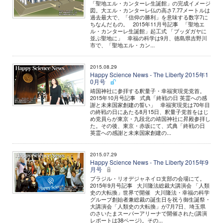
「聖地エル・カンターレ生誕館」の完成イメージ
図。大エル・カンターレ仏の高さ7.77メートルは
過去最大で、「信仰の勝利」を意味する数字7に
ちなんだもの。 2015年11月号記事 「聖地エ
ル・カンターレ生誕館」起工式 「ブッダガヤに
並ぶ聖地に」 幸福の科学は9月、徳島県吉野川
市で、「聖地エル・カン...
2015.08.29
Happy Science News - The Liberty 2015年1
0月号
靖国神社に参拝する釈量子・幸福実現党党首。
2015年10月号記事 式典「終戦の日 英霊への感
謝と未来国家創建の誓い」 幸福実現党は70年目
の終戦の日にあたる8月15日、釈量子党首をはじ
め党員らが東京・九段北の靖国神社に昇殿参拝し
た。その後、東京・赤坂にて、式典「終戦の日
英霊への感謝と未来国家創建の...
2015.07.29
Happy Science News - The Liberty 2015年9
月号
ブラジル・リオデジャネイロ支部の会場にて。
2015年9月号記事 大川隆法総裁大講演会 「人類
史の大転換」世界で開催 大川隆法・幸福の科学
グループ創始者兼総裁の誕生日を祝う御生誕祭・
大講演会「人類史の大転換」が7月7日、埼玉県
のさいたまスーパーアリーナで開催された(講演
レポートは38ページ)。その...