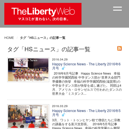
HOME
タグ「HSニュース」の記事一覧
タグ「HSニュース」の記事一覧
2016.04.29
Happy Science News - The Liberty 2016年6
月号
2016年6月号記事 Happy Science News 幸福
の科学学園関西校 中学ダンス部が 世界大会部門
準優勝の快挙 幸福の科学学園関西校(滋賀県)の
中学女子ダンス部が快挙を成し遂げた。 同部は4
月、アメリカ・ロサンゼルスで行われたダンスの
世界大会「ミスダンス...
2016.03.29
Happy Science News - The Liberty 2016年5
月号
3月、ワット・トゥンヒヤン校で僧侶たちに宗教
の講義をする富川支部長。 2016年5月号記事
Happy Science News 幸福の科学学園から難関