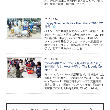
が、2022年度末に16兆円を超えたことを、7日付
朝日新聞が朝刊一面で報じました。
...
2015.12.24
Happy Science News - The Liberty 2016年2
月号
ベナン・ロコサ孤児院でのセレモニーの様子。生
徒たちから感謝と喜びの声が上がった。 2016年
2月号記事 Happy Science News HSネルソ
ン・マンデラ基金 アフリカ・ベナンの孤児院で
教育支援チャリティ 幸福の科学グループはこの
ほど、西アフリカのベナンにあ...
2015.05.30
幸福の科学グループが支援活動 震災に乗じ
る中国からネパールを守れ - The Liberty Opi
nion 1
カトマンズのネパール支部精舎で、地域住民に炊
き出しが行われた。 2015年7月号記事 The Lib
erty Opinion 1 幸福の科学グループが支援活動
震災に乗じる中国からネパールを守れ 同精舎は
地域住民に水と食料を配布している。多いと...