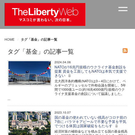
HOME
タグ「基金」の記事一覧
タグ「基金」の記事一覧
2024.04.06
NATOが16兆円規模のウクライナ基金創設を
提案 資金を工面してもNATOは本気で支援で
きない
北大西洋条約機構(NATO)は3～4日にかけて、ベ
ルギーのブリュッセルで外相会議を開催し、5年
間で1000億ユーロ(約16兆4000億円)規模のウク
ライナ支援基金の創設について協議しました。
...
2023.10.07
国の基金の使われていない残高がコロナ前の
7倍に バラマキアピールで不要な予算を平気
でつける体質は国家破綻をもたらす
経済対策の補助金などを積み立てる国の基金残高