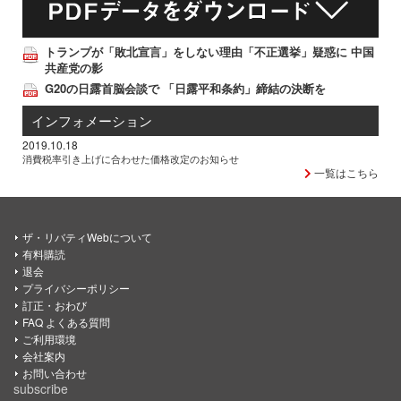
トランプが「敗北宣言」をしない理由「不正選挙」疑惑に 中国
共産党の影
G20の日露首脳会談で 「日露平和条約」締結の決断を
インフォメーション
2019.10.18
消費税率引き上げに合わせた価格改定のお知らせ
一覧はこちら
ザ・リバティWebについて
有料購読
退会
プライバシーポリシー
訂正・おわび
FAQ よくある質問
ご利用環境
会社案内
お問い合わせ
subscribe