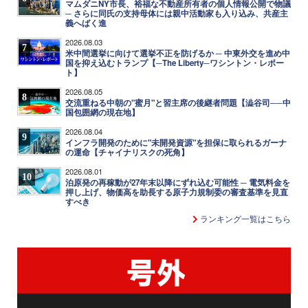
マムダニNY市長、裕福な不動産所有者の個人情報公開で物議
─ さらに同氏の支持母体には親中活動家も入り込み、共産主
義へばく進
2026.08.03
7
米中間選挙に向けて選挙不正を防げるか ─ 中東外交を進め中
国を抑え込むトランプ【─The Liberty─ワシントン・レポー
ト】
2026.08.05
8
交流重ねる中朝の"蜜月"と習主席の後継者問題【澁谷司──中
国包囲網の現在地】
2026.08.04
9
インフラ開発のために"未開発資源"を担保に取られるガーナ
の運命【チャイナリスクの死角】
2026.08.01
10
泊原発の再稼動が27年末以降にずれ込む可能性 ─ 電気料金を
押し上げ、物価高を助長する原子力規制委の審査基準を見直
すべき
ランキング一覧はこちら