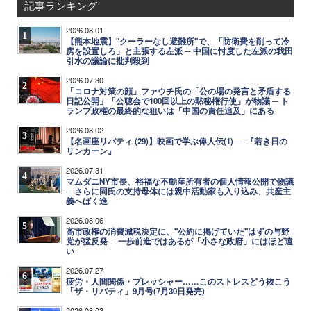
記事ランキング
2026.08.01
1
【熊本地震】"クーラーなし避難所"で、「防衛費を削って冷
房を設置しろ」と主張する左派 ─ 中国に忖度した左派の我田
引水の議論に批判殺到
2026.07.30
2
「コロナ対策の顔」ファウチ氏の「公の場の発言と矛盾する
日記公開」「公聴会で100回以上の黙秘権行使」が物議 ─ ト
ランプ政権の最終的な狙いは「中国の責任追及」にある
2026.08.02
3
【名画座リバティ (29)】映画で学ぶ偉人伝(1)──『若き日の
リンカーン』
2026.07.31
4
マムダニNY市長、裕福な不動産所有者の個人情報公開で物議
─ さらに同氏の支持母体には親中活動家も入り込み、共産主
義へばく進
2026.08.06
5
高市政権の消費減税決定に、"公約に掲げていた"はずの与野
党が猛反発 ─ 一歩前進ではあるが「小さな政府」にはほど遠
い
2026.07.27
6
疲労・人間関係・プレッシャー……このストレスどう抜こう
「ザ・リバティ」9月号(7月30日発売)
2026.08.03