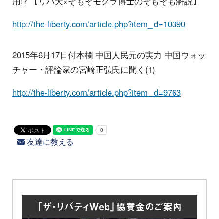
用!? 【リバ犬×そもそモグラ博士のそもそも解説】
http://the-liberty.com/article.php?item_id=10390
2015年6月17日付本欄 中国人民元の実力 中国ウォッ
チャー・評論家の宮崎正弘氏に聞く(1)
http://the-liberty.com/article.php?item_id=9763
友達に教える