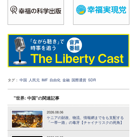
タグ：
中国
人民元
IMF
自由化
金融
国際通貨
SDR
"世界: 中国"の関連記事
2026.08.06
ケニアの財政、物流、情報網までをも支配する
「一帯一路」の毒牙【チャイナリスクの死角】