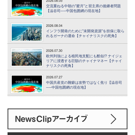
2026.08.05
交流重ねる中朝の"蜜月"と習主席の後継者問題
【澁谷司──中国包囲網の現在地】
2026.08.04
インフラ開発のために"未開発資源"を担保に取ら
れるガーナの運命【チャイナリスクの死角】
2026.07.30
欧州列強による植民地支配にも酷似!? ナイジェ
リアに浸透する巨額のチャイナマネー【チャイ
ナリスクの死角】
2026.07.27
中国共産党の難癖は攻勢ではなく焦り【澁谷司
──中国包囲網の現在地】