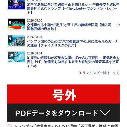
7
米中間選挙に向けて選挙不正を防げるか ─ 中東外交を進め中
国を抑え込むトランプ【─The Liberty─ワシントン・レポー
ト】
2026.08.05
8
交流重ねる中朝の"蜜月"と習主席の後継者問題【澁谷司──中
国包囲網の現在地】
2026.08.04
9
インフラ開発のために"未開発資源"を担保に取られるガーナ
の運命【チャイナリスクの死角】
2026.08.01
10
泊原発の再稼動が27年末以降にずれ込む可能性 ─ 電気料金を
押し上げ、物価高を助長する原子力規制委の審査基準を見直
すべき
ランキング一覧はこちら
トランプが「敗北宣言」をしない理由「不正選挙」疑惑に 中国