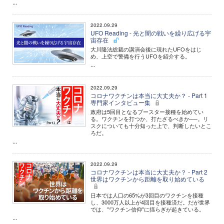
...
2022.09.29
UFO Reading - 光と闇の戦いを繰り広げる宇
宙存在
大川隆法総裁の講演会後に現れたUFOをはじ
め、上空で警備を行うUFOを紹介する。
...
2022.09.29
コロナワクチンは本当に大丈夫か？ - Part 1
専門家インタビュー集
政府は5回目となるブースター接種を始めてい
る。ワクチンを打つか、打たざるべきか──。リ
スクについても十分知った上で、判断したいとこ
ろだ。
...
2022.09.29
コロナワクチンは本当に大丈夫か？ - Part 2
世界はワクチンから距離を取り始めている
日本では人口の65%が3回目のワクチンを接種
し、3000万人以上が4回目を接種済だ。だが世界
では、"ワクチン信仰"に揺らぎが起きている。
...