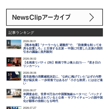
記事ランキング
2026.08.01
1
【熊本地震】"クーラーなし避難所"で、「防衛費を削って冷
房を設置しろ」と主張する左派 ─ 中国に忖度した左派の我田
引水の議論に批判殺到
2026.08.02
2
【名画座リバティ (29)】映画で学ぶ偉人伝(1)──『若き日の
リンカーン』
2026.08.06
3
高市政権の消費減税決定に、"公約に掲げていた"はずの与野
党が猛反発 ─ 一歩前進ではあるが「小さな政府」にはほど遠
い
2026.08.07
4
米調査会社、世界10万台の中国製無線ルーターに「バックド
ア」が組み込まれていると公表 ─ サプライチェーンの脱中国
化が顧客の信頼になる時代
2026.07.27