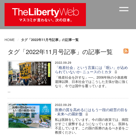
HOME
タグ「2022年11月号記事」の記事一覧
タグ「2022年11月号記事」の記事一覧
2022.09.29
「格差社会」という言葉には「呪い」が込め
られていないか- ニュースのミカタ
「格差社会を許すな」──。2006年秋の小泉政権
退陣以降、日本社会ではこうした主張が急に強く
なり、今では国中を覆っています。
...
2022.09.29
医療の質を高めるにはもう一段の経営の目を
- 未来への羅針盤
私は医師をしています。今の国の政策では、病院
がすごく疲弊するようになっていますし、医師も
不足しています。この国の医療のあるべき姿をご
教授ください。