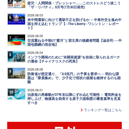
5
疲労・人間関係・プレッシャー……このストレスどう抜こう
「ザ・リバティ」9月号(7月30日発売)
2026.08.03
6
米中間選挙に向けて選挙不正を防げるか ─ 中東外交を進め中
国を抑え込むトランプ【─The Liberty─ワシントン・レポー
ト】
2026.08.05
7
交流重ねる中朝の"蜜月"と習主席の後継者問題【澁谷司──中
国包囲網の現在地】
2026.08.04
8
インフラ開発のために"未開発資源"を担保に取られるガーナ
の運命【チャイナリスクの死角】
2026.08.08
9
防衛省が想定通り、「8.9兆円」の予算を要求へ ─ 明白な課
題は「隊員集め」で、少子化で現状の規模を維持するのも困
難
2026.08.01
10
泊原発の再稼動が27年末以降にずれ込む可能性 ─ 電気料金を
押し上げ、物価高を助長する原子力規制委の審査基準を見直
すべき
ランキング一覧はこちら