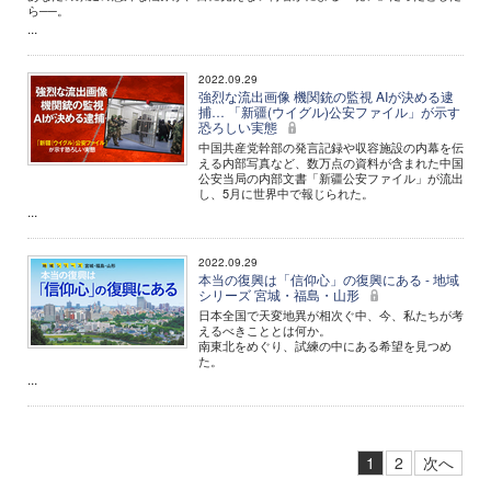
ら──。
...
2022.09.29
強烈な流出画像 機関銃の監視 AIが決める逮
捕… 「新疆(ウイグル)公安ファイル」が示す
恐ろしい実態
中国共産党幹部の発言記録や収容施設の内幕を伝
える内部写真など、数万点の資料が含まれた中国
公安当局の内部文書「新疆公安ファイル」が流出
し、5月に世界中で報じられた。
...
2022.09.29
本当の復興は「信仰心」の復興にある - 地域
シリーズ 宮城・福島・山形
日本全国で天変地異が相次ぐ中、今、私たちが考
えるべきこととは何か。
南東北をめぐり、試練の中にある希望を見つめ
た。
...
1
2
次へ