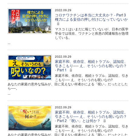
2022.09.29
コロナワクチンは本当に大丈夫か？ - Part 3
権力による妄信の押し付けになっていないか
マスコミはいまだに報じていないが、日本の医学
学会では現在、ワクチンと疾患の関連報告が急増
している。
...
2022.09.29
家庭不和、依存症、相続トラブル、認知症、
引きこもり── え、そういうのも呪いなの？
- Part 1
家庭不和、依存症、相続トラブル、認知症、引き
こもり── え、そういうのも呪いなの?
あなたの家庭の意外な悩みが、目に見えない何者かによる「呪い」だったとした
ら──。
...
2022.09.29
家庭不和、依存症、相続トラブル、認知症、
引きこもり── え、そういうのも呪いなの？
- Part 2 「呪い」とは何か？
家庭不和、依存症、相続トラブル、認知症、引き
こもり── え、そういうのも呪いなの?
あなたの家庭の意外な悩みが、目に見えない何者かによる「呪い」だったとした