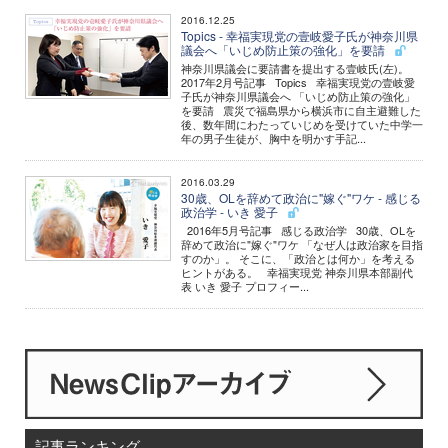
2016.12.25
Topics - 幸福実現党の壹岐愛子氏が神奈川県
議会へ「いじめ防止策の強化」を要請
神奈川県議会に要請書を提出する壹岐氏(左)。
2017年2月号記事 Topics 幸福実現党の壹岐愛
子氏が神奈川県議会へ 「いじめ防止策の強化」
を要請 震災で福島県から横浜市に自主避難した
後、数年間にわたっていじめを受けていた中学一
年の男子生徒が、胸中を明かす手記...
2016.03.29
30歳、OLを辞めて政治に"嫁ぐ"ワケ - 感じる
政治学 - いき 愛子
2016年5月号記事 感じる政治学 30歳、OLを
辞めて政治に"嫁ぐ"ワケ 「なぜ人は政治家を目指
すのか」。 そこに、「政治とは何か」を考える
ヒントがある。 幸福実現党 神奈川県本部副代
表 いき 愛子 プロフィー...
記事ランキング