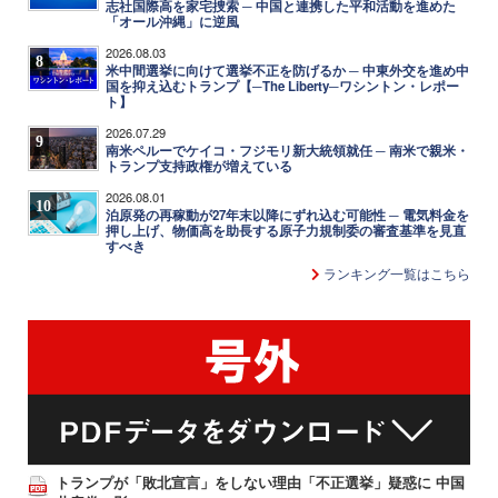
志社国際高を家宅捜索 ─ 中国と連携した平和活動を進めた
「オール沖縄」に逆風
2026.08.03
8
米中間選挙に向けて選挙不正を防げるか ─ 中東外交を進め中
国を抑え込むトランプ【─The Liberty─ワシントン・レポー
ト】
2026.07.29
9
南米ペルーでケイコ・フジモリ新大統領就任 ─ 南米で親米・
トランプ支持政権が増えている
2026.08.01
10
泊原発の再稼動が27年末以降にずれ込む可能性 ─ 電気料金を
押し上げ、物価高を助長する原子力規制委の審査基準を見直
すべき
ランキング一覧はこちら
トランプが「敗北宣言」をしない理由「不正選挙」疑惑に 中国