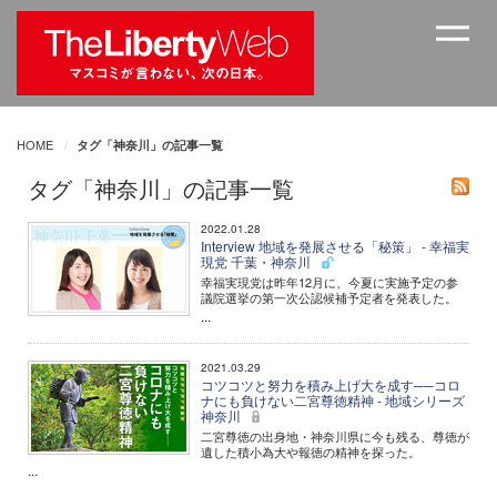
HOME
タグ「神奈川」の記事一覧
タグ「神奈川」の記事一覧
2022.01.28
Interview 地域を発展させる「秘策」 - 幸福実
現党 千葉・神奈川
幸福実現党は昨年12月に、今夏に実施予定の参
議院選挙の第一次公認候補予定者を発表した。
...
2021.03.29
コツコツと努力を積み上げ大を成す──コロ
ナにも負けない二宮尊徳精神 - 地域シリーズ
神奈川
二宮尊徳の出身地・神奈川県に今も残る、尊徳が
遺した積小為大や報徳の精神を探った。
...