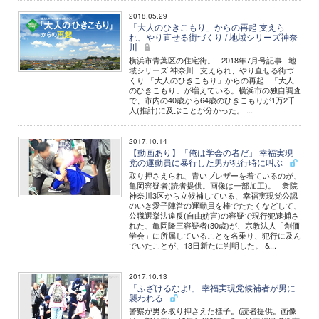
2018.05.29
「大人のひきこもり」からの再起 支えら
れ、やり直せる街づくり / 地域シリーズ神奈
川
横浜市青葉区の住宅街。 2018年7月号記事 地
域シリーズ 神奈川 支えられ、やり直せる街づ
くり 「大人のひきこもり」からの再起 「大人
のひきこもり」が増えている。横浜市の独自調査
で、市内の40歳から64歳のひきこもりが1万2千
人(推計)に及ぶことが分かった。 ...
2017.10.14
【動画あり】「俺は学会の者だ」 幸福実現
党の運動員に暴行した男が犯行時に叫ぶ
取り押さえられ、青いブレザーを着ているのが、
亀岡容疑者(読者提供。画像は一部加工)。 衆院
神奈川3区から立候補している、幸福実現党公認
のいき愛子陣営の運動員を棒でたたくなどして、
公職選挙法違反(自由妨害)の容疑で現行犯逮捕さ
れた、亀岡隆三容疑者(30歳)が、宗教法人「創価
学会」に所属していることを名乗り、犯行に及ん
でいたことが、13日新たに判明した。 &...
2017.10.13
「ふざけるなよ!」 幸福実現党候補者が男に
襲われる
警察が男を取り押さえた様子。(読者提供。画像