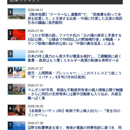
2026.08.01
1
【熊本地震】"クーラーなし避難所"で、「防衛費を削って冷
房を設置しろ」と主張する左派 ─ 中国に忖度した左派の我田
引水の議論に批判殺到
2026.07.30
2
「コロナ対策の顔」ファウチ氏の「公の場の発言と矛盾する
日記公開」「公聴会で100回以上の黙秘権行使」が物議 ─ ト
ランプ政権の最終的な狙いは「中国の責任追及」にある
2026.07.29
3
日本の洋上風力から英大手が撤退を検討し、三菱離脱に続く
激震 ─ 政府はもう潔くエネルギー政策の転換を表明すべき
2026.07.27
4
疲労・人間関係・プレッシャー……このストレスどう抜こう
「ザ・リバティ」9月号(7月30日発売)
2026.07.31
5
マムダニNY市長、裕福な不動産所有者の個人情報公開で物議
─ さらに同氏の支持母体には親中活動家も入り込み、共産主
義へばく進
2026.08.02
6
【名画座リバティ (29)】映画で学ぶ偉人伝(1)──『若き日の
リンカーン』
2026.07.28
7
辺野古転覆事故を巡り、海保が遺族の刑事告訴に基づき、同