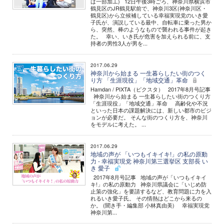
は一部加工) 12日午後3時ごろ、神奈川県横浜市
鶴見区のJR鶴見駅前で、神奈川3区(神奈川区・
鶴見区)から立候補している幸福実現党のいき愛
子氏が、演説している最中、自転車に乗った男か
ら、突然、棒のようなもので襲われる事件が起き
た。 幸い、いき氏が危害を加えられる前に、支
持者の男性3人が男を...
2017.06.29
神奈川から始まる 一生暮らしたい街のつく
り方 「生涯現役」「地域交通」革命
Hamdan / PIXTA（ピクスタ） 2017年8月号記事
神奈川から始まる 一生暮らしたい街のつくり方
「生涯現役」「地域交通」革命 高齢化や不況
といった日本の課題解決には、新しい都市のビジ
ョンが必要だ。 そんな街のつくり方を、神奈川
をモデルに考えた。 ...
2017.06.29
地域の声が 「いつもイキイキ!」の私の原動
力 - 幸福実現党 神奈川第三選挙区 支部長 い
き 愛子
2017年8月号記事 地域の声が「いつもイキイ
キ!」の私の原動力 神奈川県議会に「いじめ防
止策の強化」を要請するなど、教育問題に力を入
れるいき愛子氏。 その情熱はどこから来るの
か。 (聞き手・編集部 小林真由美) 幸福実現党
神奈川第...