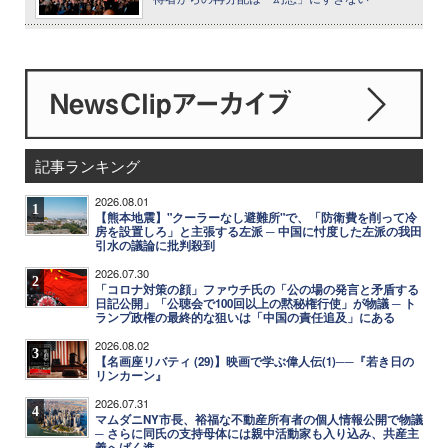
記事ランキング
2026.08.01
1
【熊本地震】"クーラーなし避難所"で、「防衛費を削って冷
房を設置しろ」と主張する左派 ─ 中国に忖度した左派の我田
引水の議論に批判殺到
2026.07.30
2
「コロナ対策の顔」ファウチ氏の「公の場の発言と矛盾する
日記公開」「公聴会で100回以上の黙秘権行使」が物議 ─ ト
ランプ政権の最終的な狙いは「中国の責任追及」にある
2026.08.02
3
【名画座リバティ (29)】映画で学ぶ偉人伝(1)──『若き日の
リンカーン』
2026.07.31
4
マムダニNY市長、裕福な不動産所有者の個人情報公開で物議
─ さらに同氏の支持母体には親中活動家も入り込み、共産主
義へばく進