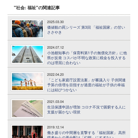
"社会: 福祉"の関連記事
2025.03.30
価値観の罠シリーズ 第3回 「福祉国家」の甘い
ささやき
2024.07.12
小池都知事の「保育料第1子の無償化方針」に他
県が反発 コスパが不明な政策に税金を投入する
のは理屈に合わない
2022.04.20
「こども家庭庁設置法案」が審議入り 子供関連
予算の倍増を目指すが過度の福祉が子供の幸福
には結びつかない
2021.03.04
生活保護申請が増加 コロナ不況で困窮する人に
支援が届かない現状
2019.12.14
働き盛りの中間層を直撃する「福祉国家」 高所
得者からの再分配は「幻想」にすぎない