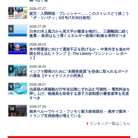
2026.07.27
5
疲労・人間関係・プレッシャー……このストレスどう抜こう
「ザ・リバティ」9月号(7月30日発売)
2026.07.29
6
日本の洋上風力から英大手が撤退を検討し、三菱離脱に続く
激震 ─ 政府はもう潔くエネルギー政策の転換を表明すべき
2026.08.03
7
米中間選挙に向けて選挙不正を防げるか ─ 中東外交を進め中
国を抑え込むトランプ【─The Liberty─ワシントン・レポー
ト】
2026.08.04
8
インフラ開発のために"未開発資源"を担保に取られるガーナ
の運命【チャイナリスクの死角】
2026.08.01
9
泊原発の再稼動が27年末以降にずれ込む可能性 ─ 電気料金を
押し上げ、物価高を助長する原子力規制委の審査基準を見直
すべき
2026.07.29
10
南米ペルーでケイコ・フジモリ新大統領就任 ─ 南米で親米・
トランプ支持政権が増えている
ランキング一覧はこちら