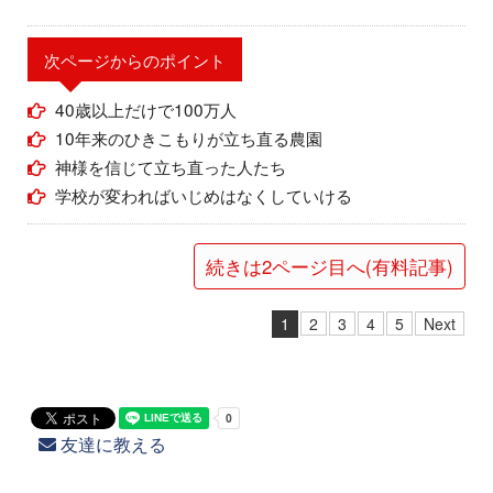
次ページからのポイント
40歳以上だけで100万人
10年来のひきこもりが立ち直る農園
神様を信じて立ち直った人たち
学校が変わればいじめはなくしていける
続きは2ページ目へ(有料記事)
1
2
3
4
5
Next
友達に教える