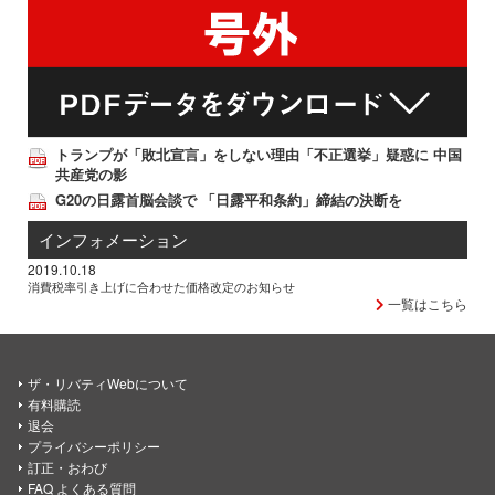
トランプが「敗北宣言」をしない理由「不正選挙」疑惑に 中国
共産党の影
G20の日露首脳会談で 「日露平和条約」締結の決断を
インフォメーション
2019.10.18
消費税率引き上げに合わせた価格改定のお知らせ
一覧はこちら
ザ・リバティWebについて
有料購読
退会
プライバシーポリシー
訂正・おわび
FAQ よくある質問