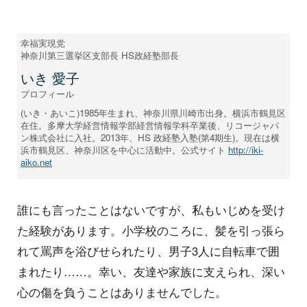
幸福実現党
神奈川第三選挙区支部長 HS政経塾部長
いき 愛子
プロフィール
(いき・あいこ)1985年生まれ、神奈川県川崎市出身。横浜市鶴見区
在住。多摩大学経営情報学部経営情報学科卒業後、リコージャパ
ン株式会社に入社。2013年、HS 政経塾入塾(第4期生)。現在は横
浜市鶴見区、神奈川区を中心に活動中。公式サイト
http://iki-
aiko.net
誰にも言ったことはないですが、私もいじめを受け
た経験があります。小学校のころに、髪を引っ張ら
れて罵声を浴びせられたり、男子3人に自転車で囲
まれたり……。幸い、友達や家族に支えられ、深い
心の傷を負うことはありませんでした。