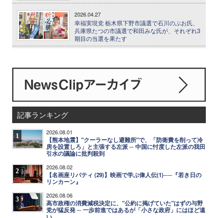
2026.04.27
幸福実現党 栃木県下野市議選で石川のぶお氏、
兵庫県たつの市議選で和田みな氏が、それぞれ3
期目の当選を果たす
記事ランキング
2026.08.01
1
【熊本地震】"クーラーなし避難所"で、「防衛費を削って冷
房を設置しろ」と主張する左派 ─ 中国に忖度した左派の我田
引水の議論に批判殺到
2026.08.02
2
【名画座リバティ (29)】映画で学ぶ偉人伝(1)──『若き日の
リンカーン』
2026.08.06
3
高市政権の消費減税決定に、"公約に掲げていた"はずの与野
党が猛反発 ─ 一歩前進ではあるが「小さな政府」にはほど遠
い