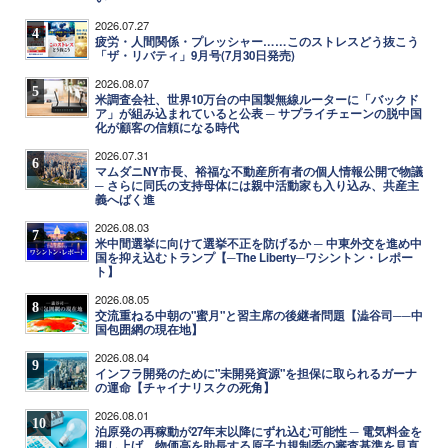
2026.07.27
4
疲労・人間関係・プレッシャー……このストレスどう抜こう
「ザ・リバティ」9月号(7月30日発売)
2026.08.07
5
米調査会社、世界10万台の中国製無線ルーターに「バックド
ア」が組み込まれていると公表 ─ サプライチェーンの脱中国
化が顧客の信頼になる時代
2026.07.31
6
マムダニNY市長、裕福な不動産所有者の個人情報公開で物議
─ さらに同氏の支持母体には親中活動家も入り込み、共産主
義へばく進
2026.08.03
7
米中間選挙に向けて選挙不正を防げるか ─ 中東外交を進め中
国を抑え込むトランプ【─The Liberty─ワシントン・レポー
ト】
2026.08.05
8
交流重ねる中朝の"蜜月"と習主席の後継者問題【澁谷司──中
国包囲網の現在地】
2026.08.04
9
インフラ開発のために"未開発資源"を担保に取られるガーナ
の運命【チャイナリスクの死角】
2026.08.01
10
泊原発の再稼動が27年末以降にずれ込む可能性 ─ 電気料金を
押し上げ、物価高を助長する原子力規制委の審査基準を見直