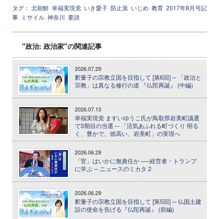
タグ：
北朝鮮
幸福実現党
いき愛子
防止策
いじめ
教育
2017年8月号記
事
ミサイル
神奈川
要請
"政治: 政治家"の関連記事
2026.07.29
釈量子の宗教立国を目指して [第6回] ─ 「政治と
宗教」は真なる修行の道 『仏陀再誕』 (中編)
2026.07.13
幸福実現党 ますいゆうこ氏が鳥取県岩美町議選
で3期目の当選 ─ 「活気あふれる町づくり 明る
く、豊かで、徳高い、岩美町」の実現へ
2026.06.29
「官」はいかに無責任か ──経営者・トランプ
に学ぶ ─ ニュースのミカタ 2
2026.06.29
釈量子の宗教立国を目指して [第5回] ─ 仏国土建
設の使命を告げる『仏陀再誕』 (前編)