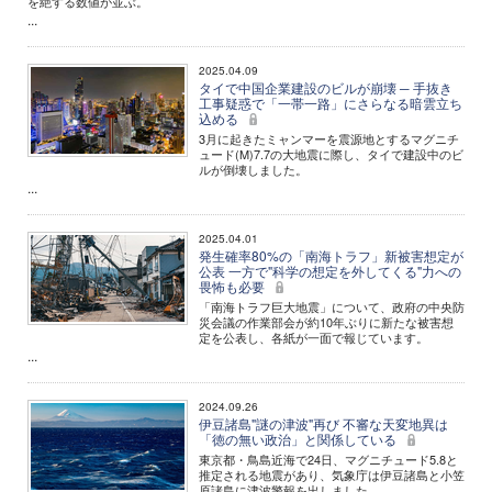
を絶する数値が並ぶ。
...
2025.04.09
タイで中国企業建設のビルが崩壊 ─ 手抜き
工事疑惑で「一帯一路」にさらなる暗雲立ち
込める
3月に起きたミャンマーを震源地とするマグニチ
ュード(M)7.7の大地震に際し、タイで建設中のビ
ルが倒壊しました。
...
2025.04.01
発生確率80%の「南海トラフ」新被害想定が
公表 一方で"科学の想定を外してくる"力への
畏怖も必要
「南海トラフ巨大地震」について、政府の中央防
災会議の作業部会が約10年ぶりに新たな被害想
定を公表し、各紙が一面で報じています。
...
2024.09.26
伊豆諸島"謎の津波"再び 不審な天変地異は
「徳の無い政治」と関係している
東京都・鳥島近海で24日、マグニチュード5.8と
推定される地震があり、気象庁は伊豆諸島と小笠
原諸島に津波警報を出しました。