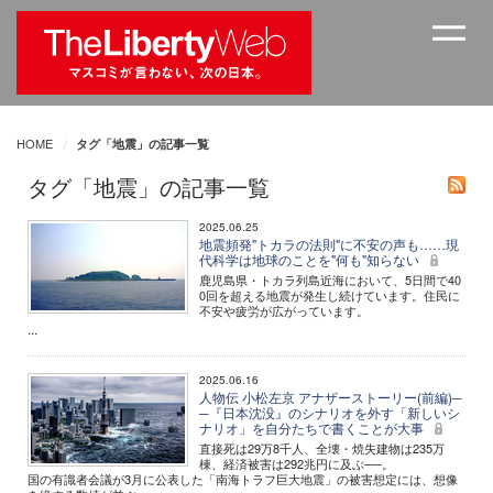
HOME
タグ「地震」の記事一覧
タグ「地震」の記事一覧
2025.06.25
地震頻発"トカラの法則"に不安の声も……現
代科学は地球のことを"何も"知らない
鹿児島県・トカラ列島近海において、5日間で40
0回を超える地震が発生し続けています。住民に
不安や疲労が広がっています。
...
2025.06.16
人物伝 小松左京 アナザーストーリー(前編)─
─『日本沈没』のシナリオを外す「新しいシ
ナリオ」を自分たちで書くことが大事
直接死は29万8千人、全壊・焼失建物は235万
棟、経済被害は292兆円に及ぶ──。
国の有識者会議が3月に公表した「南海トラフ巨大地震」の被害想定には、想像