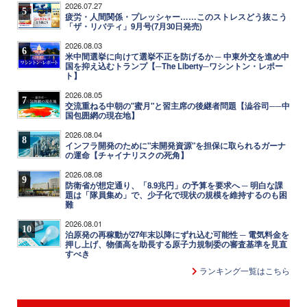
2026.07.27
5
疲労・人間関係・プレッシャー……このストレスどう抜こう
「ザ・リバティ」9月号(7月30日発売)
2026.08.03
6
米中間選挙に向けて選挙不正を防げるか ─ 中東外交を進め中
国を抑え込むトランプ【─The Liberty─ワシントン・レポー
ト】
2026.08.05
7
交流重ねる中朝の"蜜月"と習主席の後継者問題【澁谷司──中
国包囲網の現在地】
2026.08.04
8
インフラ開発のために"未開発資源"を担保に取られるガーナ
の運命【チャイナリスクの死角】
2026.08.08
9
防衛省が想定通り、「8.9兆円」の予算を要求へ ─ 明白な課
題は「隊員集め」で、少子化で現状の規模を維持するのも困
難
2026.08.01
10
泊原発の再稼動が27年末以降にずれ込む可能性 ─ 電気料金を
押し上げ、物価高を助長する原子力規制委の審査基準を見直
すべき
ランキング一覧はこちら