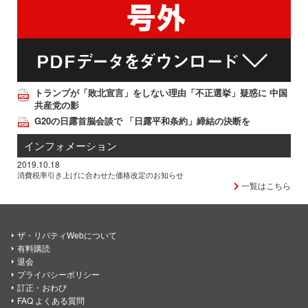
トランプが「敗北宣言」をしない理由「不正選挙」疑惑に 中国
共産党の影
G20の日露首脳会談で 「日露平和条約」締結の決断を
インフォメーション
2019.10.18
消費税率引き上げに合わせた価格改定のお知らせ
一覧はこちら
ザ・リバティWebについて
有料購読
退会
プライバシーポリシー
訂正・おわび
FAQ よくある質問