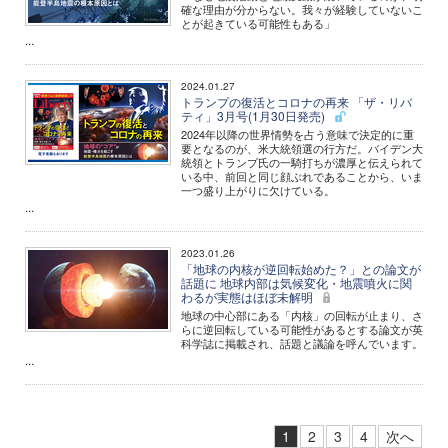
確な理由が分からない。我々が経験していないこ
とが起きている可能性もある」
...
2024.01.27
トランプの復活とコロナの再来 「ザ・リバ
ティ」3月号(1月30日発売)
2024年以降の世界情勢を占う意味で決定的に重
要となるのが、米大統領選の行方だ。バイデン大
統領とトランプ氏の一騎打ちが濃厚と伝えられて
いる中、前回と同じ顔ぶれであることから、いま
一つ盛り上がりに欠けている。
...
2023.01.26
「地球の内核が逆回転始めた？」との論文が
話題に 地球内部は気候変化・地震噴火に関
わるが実態はほぼ未解明
地球の中心部にある「内核」の回転が止まり、さ
らに逆回転している可能性があるとする論文が英
科学誌に掲載され、話題と議論を呼んでいます。
...
1
2
3
4
次へ