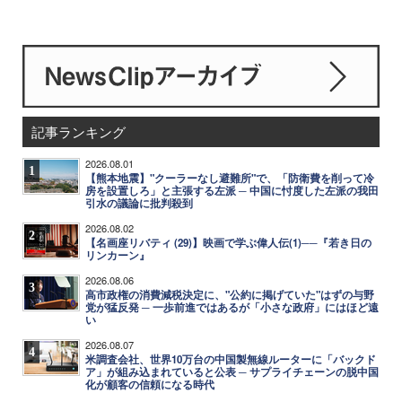
記事ランキング
2026.08.01
1
【熊本地震】"クーラーなし避難所"で、「防衛費を削って冷
房を設置しろ」と主張する左派 ─ 中国に忖度した左派の我田
引水の議論に批判殺到
2026.08.02
2
【名画座リバティ (29)】映画で学ぶ偉人伝(1)──『若き日の
リンカーン』
2026.08.06
3
高市政権の消費減税決定に、"公約に掲げていた"はずの与野
党が猛反発 ─ 一歩前進ではあるが「小さな政府」にはほど遠
い
2026.08.07
4
米調査会社、世界10万台の中国製無線ルーターに「バックド
ア」が組み込まれていると公表 ─ サプライチェーンの脱中国
化が顧客の信頼になる時代