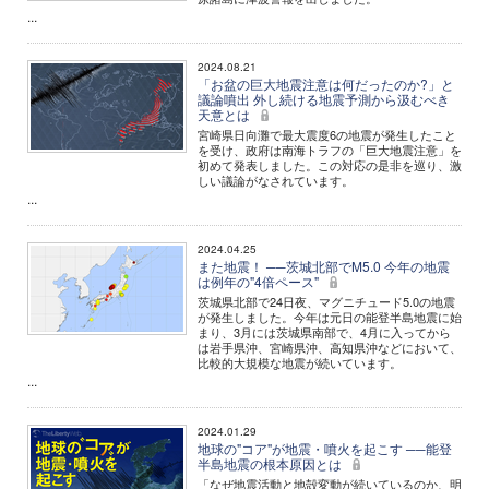
...
2024.08.21
「お盆の巨大地震注意は何だったのか?」と
議論噴出 外し続ける地震予測から汲むべき
天意とは
宮崎県日向灘で最大震度6の地震が発生したこと
を受け、政府は南海トラフの「巨大地震注意」を
初めて発表しました。この対応の是非を巡り、激
しい議論がなされています。
...
2024.04.25
また地震！ ──茨城北部でM5.0 今年の地震
は例年の"4倍ペース"
茨城県北部で24日夜、マグニチュード5.0の地震
が発生しました。今年は元日の能登半島地震に始
まり、3月には茨城県南部で、4月に入ってから
は岩手県沖、宮崎県沖、高知県沖などにおいて、
比較的大規模な地震が続いています。
...
2024.01.29
地球の"コア"が地震・噴火を起こす ──能登
半島地震の根本原因とは
「なぜ地震活動と地殻変動が続いているのか、明