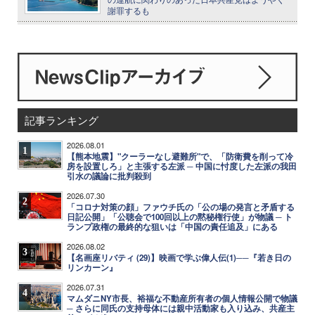
謝罪するも
記事ランキング
2026.08.01
1
【熊本地震】"クーラーなし避難所"で、「防衛費を削って冷
房を設置しろ」と主張する左派 ─ 中国に忖度した左派の我田
引水の議論に批判殺到
2026.07.30
2
「コロナ対策の顔」ファウチ氏の「公の場の発言と矛盾する
日記公開」「公聴会で100回以上の黙秘権行使」が物議 ─ ト
ランプ政権の最終的な狙いは「中国の責任追及」にある
2026.08.02
3
【名画座リバティ (29)】映画で学ぶ偉人伝(1)──『若き日の
リンカーン』
2026.07.31
4
マムダニNY市長、裕福な不動産所有者の個人情報公開で物議
─ さらに同氏の支持母体には親中活動家も入り込み、共産主