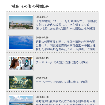
"社会: その他"の関連記事
2026.08.01
【熊本地震】"クーラーなし避難所"で、「防衛費
を削って冷房を設置しろ」と主張する左派 ─ 中
国に忖度した左派の我田引水の議論に批判殺到
2026.07.28
辺野古転覆事故を巡り、海保が遺族の刑事告訴
に基づき、同志社国際高を家宅捜索 ─ 中国と連
携した平和活動を進めた「オール沖縄」に逆風
2026.07.19
テーマパーク:その魅力の謎に迫る (第9回)
2026.05.31
テーマパーク:その魅力の謎に迫る (第8回)
2026.05.20
辺野古沖転覆事故で死亡の船長を刑事告発 ─ 船
の運航に関わりのあった日本共産党はようやく