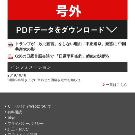
トランプが「敗北宣言」をしない理由「不正選挙」疑惑に 中国
共産党の影
G20の日露首脳会談で 「日露平和条約」締結の決断を
インフォメーション
2019.10.18
消費税率引き上げに合わせた価格改定のお知らせ
一覧はこちら
ザ・リバティWebについて
有料購読
退会
プライバシーポリシー
訂正・おわび
FAQ よくある質問