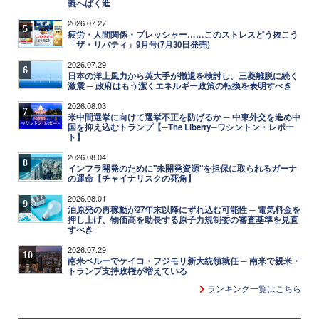
義へばく進
2026.07.27
5
疲労・人間関係・プレッシャー……このストレスどう抜こう
「ザ・リバティ」9月号(7月30日発売)
2026.07.29
6
日本の洋上風力から英大手が撤退を検討し、三菱離脱に続く
激震 ─ 政府はもう潔くエネルギー政策の転換を表明すべき
2026.08.03
7
米中間選挙に向けて選挙不正を防げるか ─ 中東外交を進め中
国を抑え込むトランプ【─The Liberty─ワシントン・レポー
ト】
2026.08.04
8
インフラ開発のために"未開発資源"を担保に取られるガーナ
の運命【チャイナリスクの死角】
2026.08.01
9
泊原発の再稼動が27年末以降にずれ込む可能性 ─ 電気料金を
押し上げ、物価高を助長する原子力規制委の審査基準を見直
すべき
2026.07.29
10
南米ペルーでケイコ・フジモリ新大統領就任 ─ 南米で親米・
トランプ支持政権が増えている
ランキング一覧はこちら