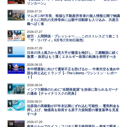
リンカーン』
2026.07.31
4
マムダニNY市長、裕福な不動産所有者の個人情報公開で物議
─ さらに同氏の支持母体には親中活動家も入り込み、共産主
義へばく進
2026.07.27
5
疲労・人間関係・プレッシャー……このストレスどう抜こう
「ザ・リバティ」9月号(7月30日発売)
2026.07.29
6
日本の洋上風力から英大手が撤退を検討し、三菱離脱に続く
激震 ─ 政府はもう潔くエネルギー政策の転換を表明すべき
2026.08.03
7
米中間選挙に向けて選挙不正を防げるか ─ 中東外交を進め中
国を抑え込むトランプ【─The Liberty─ワシントン・レポー
ト】
2026.08.04
8
インフラ開発のために"未開発資源"を担保に取られるガーナ
の運命【チャイナリスクの死角】
2026.08.01
9
泊原発の再稼動が27年末以降にずれ込む可能性 ─ 電気料金を
押し上げ、物価高を助長する原子力規制委の審査基準を見直
すべき
2026.07.29
10
南米ペルーでケイコ・フジモリ新大統領就任 ─ 南米で親米・