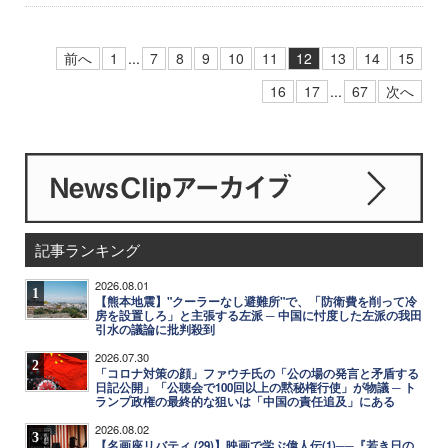
前へ
1
...
7
8
9
10
11
12
13
14
15
16
17
...
67
次へ
記事ランキング
2026.08.01
1
【熊本地震】"クーラーなし避難所"で、「防衛費を削って冷
房を設置しろ」と主張する左派 ─ 中国に忖度した左派の我田
引水の議論に批判殺到
2026.07.30
2
「コロナ対策の顔」ファウチ氏の「公の場の発言と矛盾する
日記公開」「公聴会で100回以上の黙秘権行使」が物議 ─ ト
ランプ政権の最終的な狙いは「中国の責任追及」にある
2026.08.02
3
【名画座リバティ (29)】映画で学ぶ偉人伝(1)──『若き日の