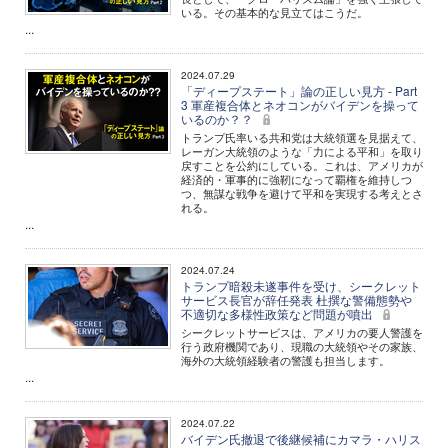
いる。その基本的な見立てはこうだ。
...
2024.07.29
「ディープステート」論の正しい見方 - Part
3 軍産複合体とネオコンがバイデンを操って
いるのか？？
トランプ氏率いる共和党は大統領選を見据えて、
レーガン大統領のような「力による平和」を取り
戻すことを公約にしている。これは、アメリカが
経済的・軍事的に強靭になって覇権を維持しつ
つ、無謀な戦争を避けて平和を実現する考えとさ
れる。
...
2024.07.24
トランプ暗殺未遂事件を受け、シークレット
サービス長官が辞任発表 杜撰な警備態勢や
不適切な多様性政策など問題が噴出
シークレットサービスは、アメリカの要人警護を
行う政府機関であり、現職の大統領やその家族、
海外の大統領経験者の警護も担当します。
...
2024.07.22
バイデン氏撤退で後継候補にカマラ・ハリス