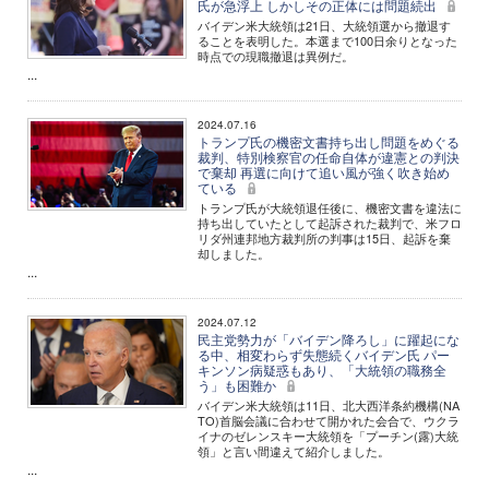
氏が急浮上 しかしその正体には問題続出
バイデン米大統領は21日、大統領選から撤退す
ることを表明した。本選まで100日余りとなった
時点での現職撤退は異例だ。
...
2024.07.16
トランプ氏の機密文書持ち出し問題をめぐる
裁判、特別検察官の任命自体が違憲との判決
で棄却 再選に向けて追い風が強く吹き始め
ている
トランプ氏が大統領退任後に、機密文書を違法に
持ち出していたとして起訴された裁判で、米フロ
リダ州連邦地方裁判所の判事は15日、起訴を棄
却しました。
...
2024.07.12
民主党勢力が「バイデン降ろし」に躍起にな
る中、相変わらず失態続くバイデン氏 パー
キンソン病疑惑もあり、「大統領の職務全
う」も困難か
バイデン米大統領は11日、北大西洋条約機構(NA
TO)首脳会議に合わせて開かれた会合で、ウクラ
イナのゼレンスキー大統領を「プーチン(露)大統
領」と言い間違えて紹介しました。
...