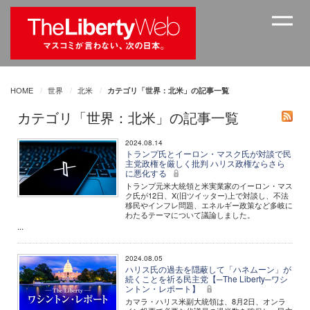
HOME
世界
北米
カテゴリ「世界：北米」の記事一覧
カテゴリ「世界：北米」の記事一覧
2024.08.14
トランプ氏とイーロン・マスク氏が対談で民
主党政権を厳しく批判 ハリス政権ならさら
に悪化する
トランプ元米大統領と米実業家のイーロン・マス
ク氏が12日、X(旧ツイッター)上で対談し、不法
移民やインフレ問題、エネルギー政策など多岐に
わたるテーマについて議論しました。
...
2024.08.05
ハリス氏の過去を隠蔽して「ハネムーン」が
続くことを祈る民主党【─The Liberty─ワシ
ントン・レポート】
カマラ・ハリス米副大統領は、8月2日、オンラ