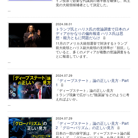
イン投票で必要な代議員の過半数を確保し、民主
党の大統領候補者として決定した。
...
2024.08.01
トランプ氏とハリス氏の世論調査で日本のメ
ディアがかなりの偏向報道 ハリス氏は思
想・能力ともに問題だらけ
11月のアメリカ大統領選挙で対決するトランプ
前大統領とハリス副大統領の支持率が「拮抗」し
ていると、多くのメディアが複数の世論調査をも
とに報道しています。
...
2024.07.29
「ディープステート」論の正しい見方 - Part
1
「ディープステート」論の正しい見方
トランプ現象で広がった"陰謀論"をどのように考
えればよいか。
...
2024.07.29
「ディープステート」論の正しい見方 - Part
2 「グローバリズム」の正しい見方
日本の一部の保守派は、ディープステート論の延
長として、「グローバリズム論」を強く主張して