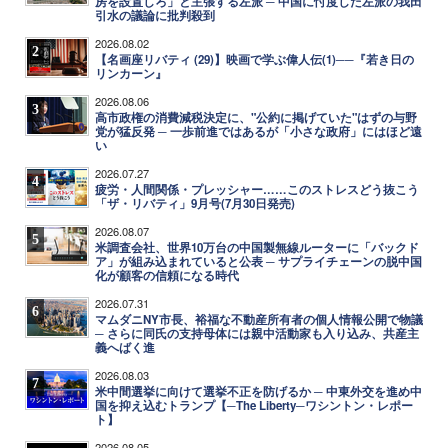
房を設置しろ」と主張する左派 ─ 中国に忖度した左派の我田
引水の議論に批判殺到
2026.08.02
2
【名画座リバティ (29)】映画で学ぶ偉人伝(1)──『若き日の
リンカーン』
2026.08.06
3
高市政権の消費減税決定に、"公約に掲げていた"はずの与野
党が猛反発 ─ 一歩前進ではあるが「小さな政府」にはほど遠
い
2026.07.27
4
疲労・人間関係・プレッシャー……このストレスどう抜こう
「ザ・リバティ」9月号(7月30日発売)
2026.08.07
5
米調査会社、世界10万台の中国製無線ルーターに「バックド
ア」が組み込まれていると公表 ─ サプライチェーンの脱中国
化が顧客の信頼になる時代
2026.07.31
6
マムダニNY市長、裕福な不動産所有者の個人情報公開で物議
─ さらに同氏の支持母体には親中活動家も入り込み、共産主
義へばく進
2026.08.03
7
米中間選挙に向けて選挙不正を防げるか ─ 中東外交を進め中
国を抑え込むトランプ【─The Liberty─ワシントン・レポー
ト】
2026.08.05