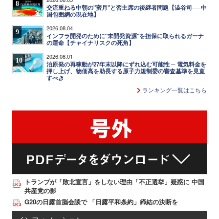
8
交流重ねる中朝の"蜜月"と習主席の後継者問題【澁谷司──中
国包囲網の現在地】
2026.08.04
9
インフラ開発のために"未開発資源"を担保に取られるガーナ
の運命【チャイナリスクの死角】
2026.08.01
10
泊原発の再稼動が27年末以降にずれ込む可能性 ─ 電気料金を
押し上げ、物価高を助長する原子力規制委の審査基準を見直
すべき
ランキング一覧はこちら
トランプが「敗北宣言」をしない理由「不正選挙」疑惑に 中国
共産党の影
G20の日露首脳会談で 「日露平和条約」締結の決断を