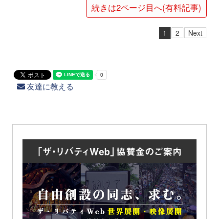
続きは2ページ目へ(有料記事)
1
2
Next
友達に教える