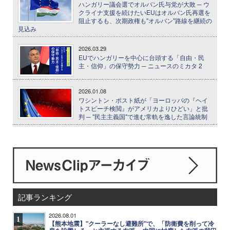
ハンガリー議会選でオルバン氏与党が大敗 ─ ウ
クライナ支援を続けたいEUはオルバン氏再選を
阻止するも、次期政権も"オルバン"路線を継続の
見込み
2026.03.29
EUでハンガリーを中心に台頭する「自由・民
主・信仰」の保守勢力 ─ ニュースのミカタ 2
2026.01.08
ワシントン・ポスト紙が「ヨーロッパの『ヘイ
トスピーチ検閲』がアメリカよりひどい」と批
判 ─ "民主主義国"で進む常軌を逸した言論統制
記事ランキング
2026.08.01
1
【熊本地震】"クーラーなし避難所"で、「防衛費を削って冷