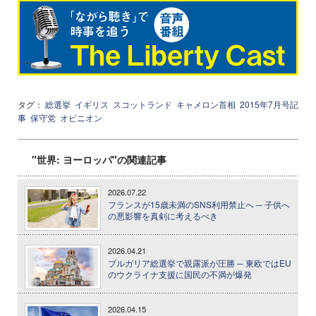
タグ：
総選挙
イギリス
スコットランド
キャメロン首相
2015年7月号記
事
保守党
オピニオン
"世界: ヨーロッパ"の関連記事
2026.07.22
フランスが15歳未満のSNS利用禁止へ ─ 子供へ
の悪影響を真剣に考えるべき
2026.04.21
ブルガリア総選挙で親露派が圧勝 ─ 東欧ではEU
のウクライナ支援に国民の不満が爆発
2026.04.15