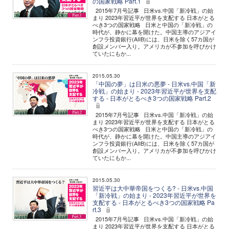
の国家戦略 Part.1
2015年7月号記事 日米vs.中国「新冷戦」の始
まり 2023年習近平が世界を支配する 日本がとる
べき3つの国家戦略 日米と中国の「新冷戦」の
時代が、静かに幕を開けた。中国主導のアジアイ
ンフラ投資銀行(AIIB)には、日米を除く57カ国が
創設メンバー入り。アメリカが不参加を呼びかけ
ていたにもか...
2015.05.30
「中国の夢」は日米の悪夢 - 日米vs.中国「新
冷戦」の始まり - 2023年習近平が世界を支配
する - 日本がとるべき3つの国家戦略 Part.2
2015年7月号記事 日米vs.中国「新冷戦」の始
まり 2023年習近平が世界を支配する 日本がとる
べき3つの国家戦略 日米と中国の「新冷戦」の
時代が、静かに幕を開けた。中国主導のアジアイ
ンフラ投資銀行(AIIB)には、日米を除く57カ国が
創設メンバー入り。アメリカが不参加を呼びかけ
ていたにもか...
2015.05.30
習近平は大中華帝国をつくる? - 日米vs.中国
「新冷戦」の始まり - 2023年習近平が世界を
支配する - 日本がとるべき3つの国家戦略 Pa
rt.3
2015年7月号記事 日米vs.中国「新冷戦」の始
まり 2023年習近平が世界を支配する 日本がとる