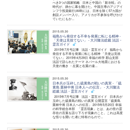
べき3つの国家戦略 日米と中国の「新冷戦」の
時代が、静かに幕を開けた。中国主導のアジアイ
ンフラ投資銀行(AIIB)には、日米を除く57カ国が
創設メンバー入り。アメリカが不参加を呼びかけ
ていたにもか...
2015.05.30
福島から発信する不幸を発展に転じる精神 -
「天使は見捨てない」 - 大川隆法総裁 法話・
霊言ガイド
2015年7月号記事 法話・霊言ガイド 福島から
発信する不幸を発展に転じる精神 「天使は見捨
てない」 2015年4月29日 幸福の科学 郡山支部
法話で語られたテーマ ネパール大地震における
天使の働き ・左翼と右翼の違...
2015.05.30
日本兵が玉砕した硫黄島の戦いの真実 - 「硫
黄島 栗林中将 日本人への伝言」 - 大川隆法
総裁 法話・霊言ガイド
2015年7月号記事 法話・霊言ガイド 日本兵が
玉砕した硫黄島の戦いの真実 公開霊言「硫黄島
栗林中将 日本人への伝言」 2015年5月20日 幸福
の科学総合本部 「霊言現象」とは、あの世の霊
存在の言葉を語り下ろす現象のこと。これは高度
な悟りを開いた者に特有のもので...
2015.05.30