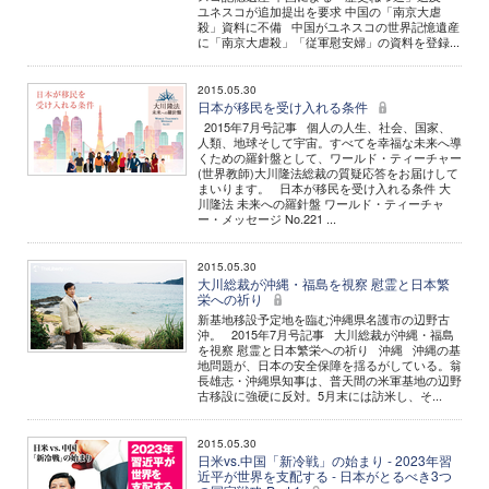
ユネスコが追加提出を要求 中国の「南京大虐
殺」資料に不備 中国がユネスコの世界記憶遺産
に「南京大虐殺」「従軍慰安婦」の資料を登録...
2015.05.30
日本が移民を受け入れる条件
2015年7月号記事 個人の人生、社会、国家、
人類、地球そして宇宙。すべてを幸福な未来へ導
くための羅針盤として、ワールド・ティーチャー
(世界教師)大川隆法総裁の質疑応答をお届けして
まいります。 日本が移民を受け入れる条件 大
川隆法 未来への羅針盤 ワールド・ティーチャ
ー・メッセージ No.221 ...
2015.05.30
大川総裁が沖縄・福島を視察 慰霊と日本繁
栄への祈り
新基地移設予定地を臨む沖縄県名護市の辺野古
沖。 2015年7月号記事 大川総裁が沖縄・福島
を視察 慰霊と日本繁栄への祈り 沖縄 沖縄の基
地問題が、日本の安全保障を揺るがしている。翁
長雄志・沖縄県知事は、普天間の米軍基地の辺野
古移設に強硬に反対。5月末には訪米し、そ...
2015.05.30
日米vs.中国「新冷戦」の始まり - 2023年習
近平が世界を支配する - 日本がとるべき3つ