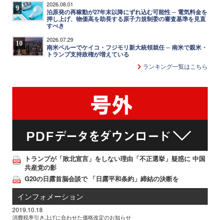
2026.08.01
9
泊原発の再稼動が27年末以降にずれ込む可能性 ─ 電気料金を
押し上げ、物価高を助長する原子力規制委の審査基準を見直
すべき
2026.07.29
10
南米ペルーでケイコ・フジモリ新大統領就任 ─ 南米で親米・
トランプ支持政権が増えている
ランキング一覧はこちら
トランプが「敗北宣言」をしない理由「不正選挙」疑惑に 中国
共産党の影
G20の日露首脳会談で 「日露平和条約」締結の決断を
インフォメーション
2019.10.18
消費税率引き上げに合わせた価格改定のお知らせ