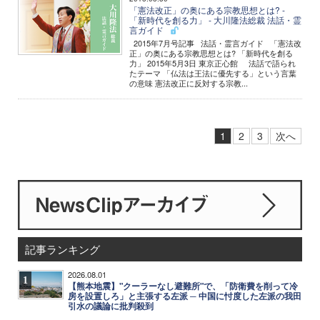
「憲法改正」の奥にある宗教思想とは? -
「新時代を創る力」 - 大川隆法総裁 法話・霊
言ガイド
2015年7月号記事 法話・霊言ガイド 「憲法改
正」の奥にある宗教思想とは? 「新時代を創る
力」 2015年5月3日 東京正心館 法話で語られ
たテーマ 「仏法は王法に優先する」という言葉
の意味 憲法改正に反対する宗教...
1
2
3
次へ
記事ランキング
2026.08.01
1
【熊本地震】"クーラーなし避難所"で、「防衛費を削って冷
房を設置しろ」と主張する左派 ─ 中国に忖度した左派の我田
引水の議論に批判殺到