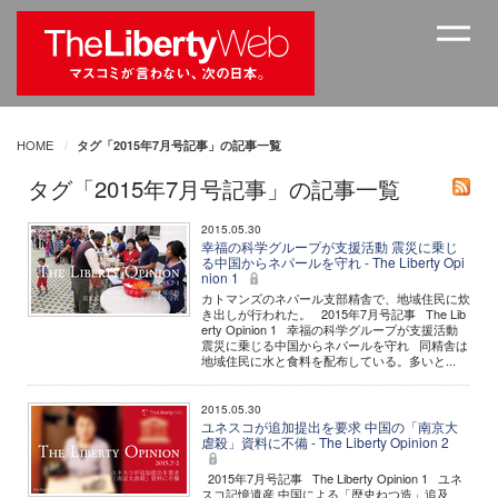
HOME
タグ「2015年7月号記事」の記事一覧
タグ「2015年7月号記事」の記事一覧
2015.05.30
幸福の科学グループが支援活動 震災に乗じ
る中国からネパールを守れ - The Liberty Opi
nion 1
カトマンズのネパール支部精舎で、地域住民に炊
き出しが行われた。 2015年7月号記事 The Lib
erty Opinion 1 幸福の科学グループが支援活動
震災に乗じる中国からネパールを守れ 同精舎は
地域住民に水と食料を配布している。多いと...
2015.05.30
ユネスコが追加提出を要求 中国の「南京大
虐殺」資料に不備 - The Liberty Opinion 2
2015年7月号記事 The Liberty Opinion 1 ユネ
スコ記憶遺産 中国による「歴史ねつ造」追及