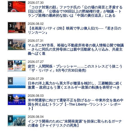
2026.07.30
2
「コロナ対策の顔」ファウチ氏の「公の場の発言と矛盾する
日記公開」「公聴会で100回以上の黙秘権行使」が物議 ─ ト
ランプ政権の最終的な狙いは「中国の責任追及」にある
2026.08.02
3
【名画座リバティ (29)】映画で学ぶ偉人伝(1)──『若き日の
リンカーン』
2026.07.31
4
マムダニNY市長、裕福な不動産所有者の個人情報公開で物議
─ さらに同氏の支持母体には親中活動家も入り込み、共産主
義へばく進
2026.07.27
5
疲労・人間関係・プレッシャー……このストレスどう抜こう
「ザ・リバティ」9月号(7月30日発売)
2026.07.29
6
日本の洋上風力から英大手が撤退を検討し、三菱離脱に続く
激震 ─ 政府はもう潔くエネルギー政策の転換を表明すべき
2026.08.03
7
米中間選挙に向けて選挙不正を防げるか ─ 中東外交を進め中
国を抑え込むトランプ【─The Liberty─ワシントン・レポー
ト】
2026.08.04
8
インフラ開発のために"未開発資源"を担保に取られるガーナ
の運命【チャイナリスクの死角】