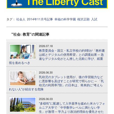
タグ：
社会人
2014年11月号記事
幸福の科学学園
桜沢正顕
入試
"社会: 教育"の関連記事
2026.07.18
教育委員会・国立・私立学校の約9割が「教科書
は紙とデジタルの併用希望」との調査結果 ─ 急
速なデジタル化がとん挫した北欧に学び、紙重
視を進めるべき
2026.06.30
乳幼児のタブレット使用が、後の学習能力など
に悪影響を及ぼすことが研究で明らかに ─ 「乳
幼児の利用率7割」の日本は、将来的に"考えら
れない人"が続出する危険
2026.06.03
"多様性"に配慮して入学基準を緩めた米カリフォ
ルニア大学で「中学数学レベルに満たない学
生」が激増 ─ 学力より政治的理由を優先させた