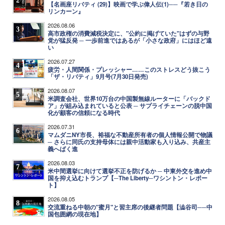
2
【名画座リバティ (29)】映画で学ぶ偉人伝(1)──『若き日の
リンカーン』
2026.08.06
3
高市政権の消費減税決定に、"公約に掲げていた"はずの与野
党が猛反発 ─ 一歩前進ではあるが「小さな政府」にはほど遠
い
2026.07.27
4
疲労・人間関係・プレッシャー……このストレスどう抜こう
「ザ・リバティ」9月号(7月30日発売)
2026.08.07
5
米調査会社、世界10万台の中国製無線ルーターに「バックド
ア」が組み込まれていると公表 ─ サプライチェーンの脱中国
化が顧客の信頼になる時代
2026.07.31
6
マムダニNY市長、裕福な不動産所有者の個人情報公開で物議
─ さらに同氏の支持母体には親中活動家も入り込み、共産主
義へばく進
2026.08.03
7
米中間選挙に向けて選挙不正を防げるか ─ 中東外交を進め中
国を抑え込むトランプ【─The Liberty─ワシントン・レポー
ト】
2026.08.05
8
交流重ねる中朝の"蜜月"と習主席の後継者問題【澁谷司──中
国包囲網の現在地】