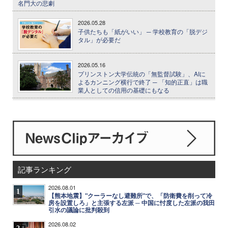
名門大の悲劇
2026.05.28
子供たちも「紙がいい」 ─ 学校教育の「脱デジ
タル」が必要だ
2026.05.16
プリンストン大学伝統の「無監督試験」、AIに
よるカンニング横行で終了 ─ 「知的正直」は職
業人としての信用の基礎にもなる
記事ランキング
2026.08.01
1
【熊本地震】"クーラーなし避難所"で、「防衛費を削って冷
房を設置しろ」と主張する左派 ─ 中国に忖度した左派の我田
引水の議論に批判殺到
2026.08.02