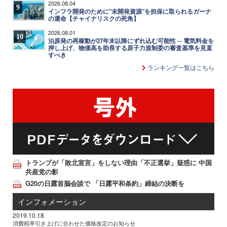
2026.08.04
9
インフラ開発のために"未開発資源"を担保に取られるガーナ
の運命【チャイナリスクの死角】
2026.08.01
10
泊原発の再稼動が27年末以降にずれ込む可能性 ─ 電気料金を
押し上げ、物価高を助長する原子力規制委の審査基準を見直
すべき
ランキング一覧はこちら
トランプが「敗北宣言」をしない理由「不正選挙」疑惑に 中国
共産党の影
G20の日露首脳会談で 「日露平和条約」締結の決断を
インフォメーション
2019.10.18
消費税率引き上げに合わせた価格改定のお知らせ