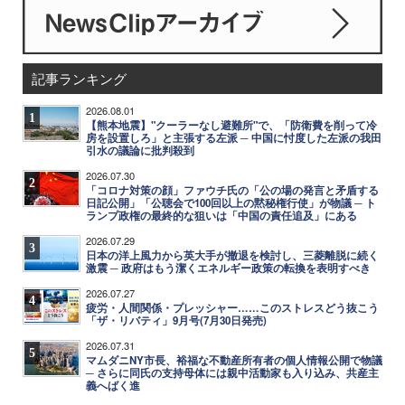
記事ランキング
2026.08.01
1
【熊本地震】"クーラーなし避難所"で、「防衛費を削って冷
房を設置しろ」と主張する左派 ─ 中国に忖度した左派の我田
引水の議論に批判殺到
2026.07.30
2
「コロナ対策の顔」ファウチ氏の「公の場の発言と矛盾する
日記公開」「公聴会で100回以上の黙秘権行使」が物議 ─ ト
ランプ政権の最終的な狙いは「中国の責任追及」にある
2026.07.29
3
日本の洋上風力から英大手が撤退を検討し、三菱離脱に続く
激震 ─ 政府はもう潔くエネルギー政策の転換を表明すべき
2026.07.27
4
疲労・人間関係・プレッシャー……このストレスどう抜こう
「ザ・リバティ」9月号(7月30日発売)
2026.07.31
5
マムダニNY市長、裕福な不動産所有者の個人情報公開で物議
─ さらに同氏の支持母体には親中活動家も入り込み、共産主
義へばく進