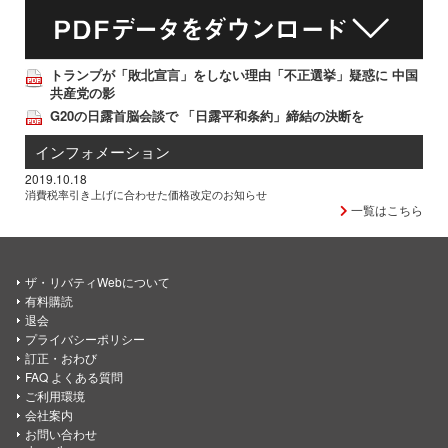
トランプが「敗北宣言」をしない理由「不正選挙」疑惑に 中国
共産党の影
G20の日露首脳会談で 「日露平和条約」締結の決断を
インフォメーション
2019.10.18
消費税率引き上げに合わせた価格改定のお知らせ
一覧はこちら
ザ・リバティWebについて
有料購読
退会
プライバシーポリシー
訂正・おわび
FAQ よくある質問
ご利用環境
会社案内
お問い合わせ