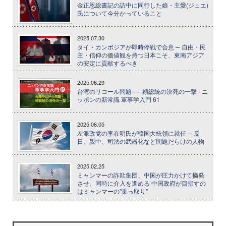
金正恩総書記の訪中に同行した娘・主愛(ジュエ)
氏について今分かっていること
2025.07.30
タイ・カンボジアが即時停戦で合意 ─ 自由・民
主・信仰の価値観を持つ日本こそ、東南アジア
の安定に貢献するべき
2025.06.29
台湾のリコール問題── 頼総統の決死の一撃 - ニ
ッポンの新常識 軍事学入門 61
2025.06.05
左派政党の李在明氏が韓国大統領に就任 ─ 反
日、親中、司法の武器化など問題だらけの人物
2025.02.25
ミャンマーの詐欺集団、中国が圧力かけて摘発
させ、同時に介入を進める 中国政府が目指すの
はミャンマーの"乗っ取り"