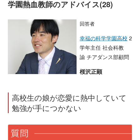
学園熱血教師のアドバイス(28)
回答者
幸福の科学学園高校
2
学年主任 社会科教
諭 チアダンス部顧問
桜沢正顕
高校生の娘が恋愛に熱中していて
勉強が手につかない