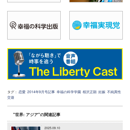
タグ：
恋愛
2014年9月号記事
幸福の科学学園
桜沢正顕
妊娠
不純異性
交遊
"世界: アジア"の関連記事
2025.09.10