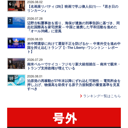
2026.08.02
6
【名画座リバティ (29)】映画で学ぶ偉人伝(1)──『若き日の
リンカーン』
2026.07.28
7
辺野古転覆事故を巡り、海保が遺族の刑事告訴に基づき、同
志社国際高を家宅捜索 ─ 中国と連携した平和活動を進めた
「オール沖縄」に逆風
2026.08.03
8
米中間選挙に向けて選挙不正を防げるか ─ 中東外交を進め中
国を抑え込むトランプ【─The Liberty─ワシントン・レポー
ト】
2026.07.29
9
南米ペルーでケイコ・フジモリ新大統領就任 ─ 南米で親米・
トランプ支持政権が増えている
2026.08.01
10
泊原発の再稼動が27年末以降にずれ込む可能性 ─ 電気料金を
押し上げ、物価高を助長する原子力規制委の審査基準を見直
すべき
ランキング一覧はこちら