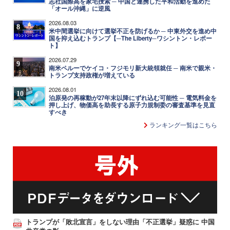
志社国際高を家宅捜索 ─ 中国と連携した平和活動を進めた
「オール沖縄」に逆風
2026.08.03
8
米中間選挙に向けて選挙不正を防げるか ─ 中東外交を進め中
国を抑え込むトランプ【─The Liberty─ワシントン・レポー
ト】
2026.07.29
9
南米ペルーでケイコ・フジモリ新大統領就任 ─ 南米で親米・
トランプ支持政権が増えている
2026.08.01
10
泊原発の再稼動が27年末以降にずれ込む可能性 ─ 電気料金を
押し上げ、物価高を助長する原子力規制委の審査基準を見直
すべき
ランキング一覧はこちら
トランプが「敗北宣言」をしない理由「不正選挙」疑惑に 中国