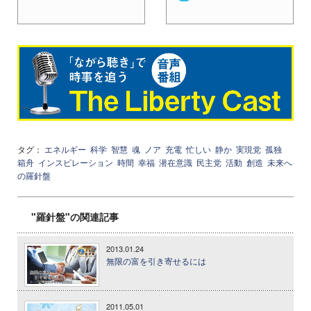
タグ：
エネルギー
科学
智慧
魂
ノア
充電
忙しい
静か
実現党
孤独
箱舟
インスピレーション
時間
幸福
潜在意識
民主党
活動
創造
未来へ
の羅針盤
"羅針盤"の関連記事
2013.01.24
無限の富を引き寄せるには
2011.05.01