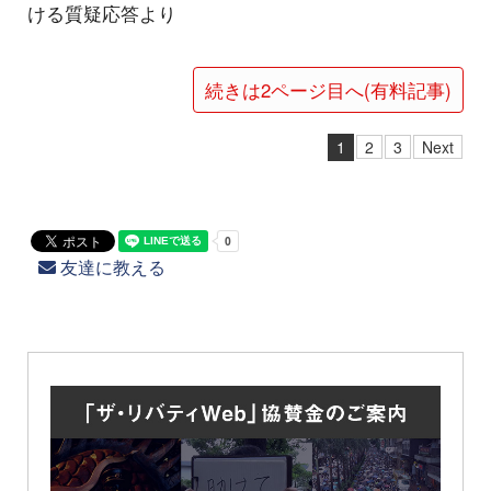
ける質疑応答より
続きは2ページ目へ(有料記事)
1
2
3
Next
友達に教える