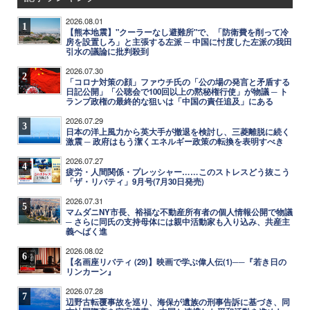
2026.08.01
1
【熊本地震】"クーラーなし避難所"で、「防衛費を削って冷
房を設置しろ」と主張する左派 ─ 中国に忖度した左派の我田
引水の議論に批判殺到
2026.07.30
2
「コロナ対策の顔」ファウチ氏の「公の場の発言と矛盾する
日記公開」「公聴会で100回以上の黙秘権行使」が物議 ─ ト
ランプ政権の最終的な狙いは「中国の責任追及」にある
2026.07.29
3
日本の洋上風力から英大手が撤退を検討し、三菱離脱に続く
激震 ─ 政府はもう潔くエネルギー政策の転換を表明すべき
2026.07.27
4
疲労・人間関係・プレッシャー……このストレスどう抜こう
「ザ・リバティ」9月号(7月30日発売)
2026.07.31
5
マムダニNY市長、裕福な不動産所有者の個人情報公開で物議
─ さらに同氏の支持母体には親中活動家も入り込み、共産主
義へばく進
2026.08.02
6
【名画座リバティ (29)】映画で学ぶ偉人伝(1)──『若き日の
リンカーン』
2026.07.28
7
辺野古転覆事故を巡り、海保が遺族の刑事告訴に基づき、同