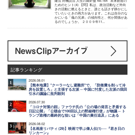
隆法 対機説法 人生の羅針盤 No.164 未来創造の
ためのヒント(4) 【問】私は、政治活動など外向
きの活動に燃えるときと、誰とも話さず静かにし
ていたいときの両方があります。これは自分のな
かにいる「魂の兄弟」の傾向性と、何か関係があ
るのでしょうか。 ２００９年11...
記事ランキング
2026.08.01
1
【熊本地震】"クーラーなし避難所"で、「防衛費を削って冷
房を設置しろ」と主張する左派 ─ 中国に忖度した左派の我田
引水の議論に批判殺到
2026.07.30
2
「コロナ対策の顔」ファウチ氏の「公の場の発言と矛盾する
日記公開」「公聴会で100回以上の黙秘権行使」が物議 ─ ト
ランプ政権の最終的な狙いは「中国の責任追及」にある
2026.08.02
3
【名画座リバティ (29)】映画で学ぶ偉人伝(1)──『若き日の
リンカーン』