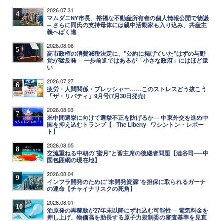
2026.07.31
4
マムダニNY市長、裕福な不動産所有者の個人情報公開で物議
─ さらに同氏の支持母体には親中活動家も入り込み、共産主
義へばく進
2026.08.06
5
高市政権の消費減税決定に、"公約に掲げていた"はずの与野
党が猛反発 ─ 一歩前進ではあるが「小さな政府」にはほど遠
い
2026.07.27
6
疲労・人間関係・プレッシャー……このストレスどう抜こう
「ザ・リバティ」9月号(7月30日発売)
2026.08.03
7
米中間選挙に向けて選挙不正を防げるか ─ 中東外交を進め中
国を抑え込むトランプ【─The Liberty─ワシントン・レポー
ト】
2026.08.05
8
交流重ねる中朝の"蜜月"と習主席の後継者問題【澁谷司──中
国包囲網の現在地】
2026.08.04
9
インフラ開発のために"未開発資源"を担保に取られるガーナ
の運命【チャイナリスクの死角】
2026.08.01
10
泊原発の再稼動が27年末以降にずれ込む可能性 ─ 電気料金を
押し上げ、物価高を助長する原子力規制委の審査基準を見直