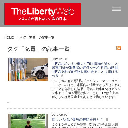
HOME
タグ「充電」の記事一覧
タグ「充電」の記事一覧
2024.01.23
「EVはガソリン車より79%問題が多い」と
米専門誌が消費者の評価を分析 政府の規制
でEV以外の選択肢を奪い去ることは避ける
べき
アメリカの有力専門誌「コンシューマー・リポー
ト」がこのほど、米国内の消費者から寄せられた
データを分析した結果、電気自動車(EV)はガソリ
ン車より「79%問題が多い」とし、EVは主力車
種としては発展途上であると指摘しています。
...
2010.08.10
忙しい人ほど孤独の時間を持とう
２０１０年１０月号記事 幸福の科学総裁 大川