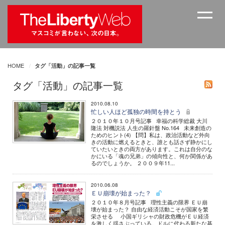
HOME
タグ「活動」の記事一覧
タグ「活動」の記事一覧
2010.08.10
忙しい人ほど孤独の時間を持とう
２０１０年１０月号記事 幸福の科学総裁 大川
隆法 対機説法 人生の羅針盤 No.164 未来創造の
ためのヒント(4) 【問】私は、政治活動など外向
きの活動に燃えるときと、誰とも話さず静かにし
ていたいときの両方があります。これは自分のな
かにいる「魂の兄弟」の傾向性と、何か関係があ
るのでしょうか。 ２００９年11...
2010.06.08
ＥＵ崩壊が始まった？
２０１０年８月号記事 理性主義の限界 ＥＵ崩
壊が始まった？ 自由な経済活動こそが国家を繁
栄させる 小国ギリシャの財政危機がＥＵ経済
を激しく揺さぶっている。ドルに代わる新たな基