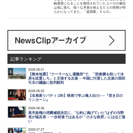
軸通貨になることを期待されていたユーロの威信
は地に落ち、様々な矛盾を抱えるＥＵの実態が明
らかになってきた。「超国家」ＥＵの...
記事ランキング
2026.08.01
1
【熊本地震】"クーラーなし避難所"で、「防衛費を削って冷
房を設置しろ」と主張する左派 ─ 中国に忖度した左派の我田
引水の議論に批判殺到
2026.08.02
2
【名画座リバティ (29)】映画で学ぶ偉人伝(1)──『若き日の
リンカーン』
2026.08.06
3
高市政権の消費減税決定に、"公約に掲げていた"はずの与野
党が猛反発 ─ 一歩前進ではあるが「小さな政府」にはほど遠
い
2026.07.27
4