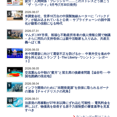
疲労・人間関係・プレッシャー……このストレスどう抜こう
「ザ・リバティ」9月号(7月30日発売)
2026.08.07
5
米調査会社、世界10万台の中国製無線ルーターに「バックド
ア」が組み込まれていると公表 ─ サプライチェーンの脱中国
化が顧客の信頼になる時代
2026.07.31
6
マムダニNY市長、裕福な不動産所有者の個人情報公開で物議
─ さらに同氏の支持母体には親中活動家も入り込み、共産主
義へばく進
2026.08.03
7
米中間選挙に向けて選挙不正を防げるか ─ 中東外交を進め中
国を抑え込むトランプ【─The Liberty─ワシントン・レポー
ト】
2026.08.05
8
交流重ねる中朝の"蜜月"と習主席の後継者問題【澁谷司──中
国包囲網の現在地】
2026.08.04
9
インフラ開発のために"未開発資源"を担保に取られるガーナ
の運命【チャイナリスクの死角】
2026.08.01
10
泊原発の再稼動が27年末以降にずれ込む可能性 ─ 電気料金を
押し上げ、物価高を助長する原子力規制委の審査基準を見直
すべき
ランキング一覧はこちら