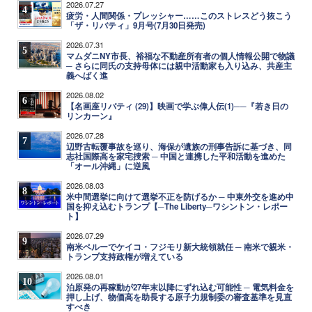
2026.07.27
4
疲労・人間関係・プレッシャー……このストレスどう抜こう
「ザ・リバティ」9月号(7月30日発売)
2026.07.31
5
マムダニNY市長、裕福な不動産所有者の個人情報公開で物議
─ さらに同氏の支持母体には親中活動家も入り込み、共産主
義へばく進
2026.08.02
6
【名画座リバティ (29)】映画で学ぶ偉人伝(1)──『若き日の
リンカーン』
2026.07.28
7
辺野古転覆事故を巡り、海保が遺族の刑事告訴に基づき、同
志社国際高を家宅捜索 ─ 中国と連携した平和活動を進めた
「オール沖縄」に逆風
2026.08.03
8
米中間選挙に向けて選挙不正を防げるか ─ 中東外交を進め中
国を抑え込むトランプ【─The Liberty─ワシントン・レポー
ト】
2026.07.29
9
南米ペルーでケイコ・フジモリ新大統領就任 ─ 南米で親米・
トランプ支持政権が増えている
2026.08.01
10
泊原発の再稼動が27年末以降にずれ込む可能性 ─ 電気料金を
押し上げ、物価高を助長する原子力規制委の審査基準を見直
すべき