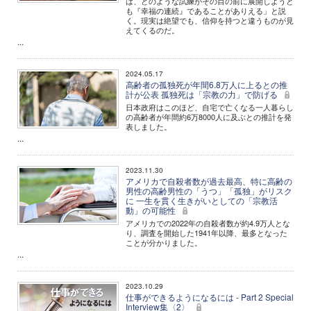
は、どのような試練がその目の前に展開しようと
も『幸福の連続』であることがありえる」と説
く。現実は絶望でも、信仰を持つと違うものが見
えてくるのだ。
...
2024.05.17
高齢者の孤独死が年間6.8万人に上るとの推
計が公表 孤独死は「宗教の力」で防げる
日本政府はこのほど、自宅で亡くなる一人暮らし
の高齢者が年間約6万8000人に及ぶとの推計を発
表しました。
...
2023.11.30
アメリカで自殺者数が過去最高、特に高齢の
男性の高齢男性の「うつ」「孤独」がリスク
に 一生を貫く生きがいとしての「宗教活
動」の可能性
アメリカでの2022年の自殺者数が約4.9万人とな
り、調査を開始した1941年以降、最多となった
ことが分かりました。
...
2023.10.29
仕事ができるようになるには - Part 2 Special
Interview集〈2〉