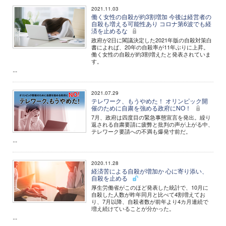
2021.11.03
働く女性の自殺が約3割増加 今後は経営者の
自殺も増える可能性あり コロナ第6波でも経
済を止めるな
政府が2日に閣議決定した2021年版の自殺対策白
書によれば、20年の自殺率が11年ぶりに上昇。
働く女性の自殺が約3割増えたと発表されていま
す。
...
2021.07.29
テレワーク、もうやめた！ オリンピック開
催のために自粛を強める政府にNO！
7月、政府は四度目の緊急事態宣言を発出。繰り
返される自粛要請に疲弊と批判の声が上がる中、
テレワーク要請への不満も爆発寸前だ。
...
2020.11.28
経済苦による自殺が増加か 心に寄り添い、
自殺を止める
厚生労働省がこのほど発表した統計で、10月に
自殺した人数が昨年同月と比べて4割増えてお
り、7月以降、自殺者数が前年より4カ月連続で
増え続けていることが分かった。
...