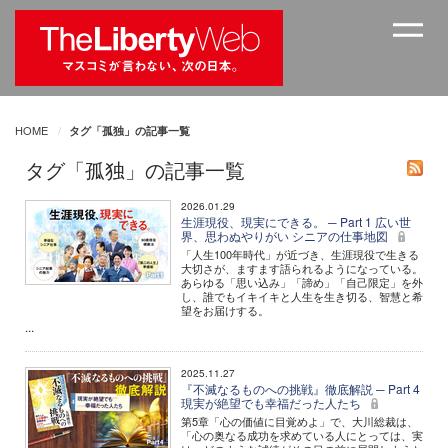
HOME
タグ「孤独」の記事一覧
タグ「孤独」の記事一覧
2026.01.29
生涯現役、現実にできる。 ─ Part 1 広い世
界、思わぬやりがい シニアの仕事地図
「人生100年時代」が近づき、生涯現役で生きる
大切さが、ますます語られるようになっている。
あらゆる「思い込み」「諦め」「自己限定」を外
し、誰でもイキイキと人生を生き切る、智慧と希
望をお届けする。
...
2025.11.27
『不滅なるものへの挑戦』徹底解説 ─ Part 4
現実が絶望でも幸福だった人たち
第5章「心の価値に目覚めよ」で、大川総裁は、
「心の奥なる成功を求めている人にとっては、実