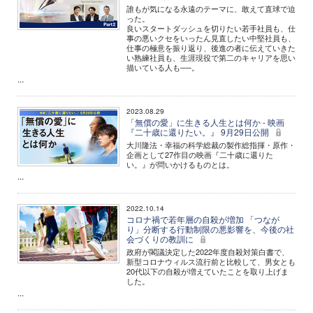
誰もが気になる永遠のテーマに、敢えて直球で迫
った。
良いスタートダッシュを切りたい若手社員も、仕
事の悪いクセをいったん見直したい中堅社員も、
仕事の極意を振り返り、後進の者に伝えていきた
い熟練社員も、生涯現役で第二のキャリアを思い
描いている人も──。
...
2023.08.29
「無償の愛」に生きる人生とは何か - 映画
『二十歳に還りたい。』 9月29日公開
大川隆法・幸福の科学総裁の製作総指揮・原作・
企画として27作目の映画『二十歳に還りた
い。』が問いかけるものとは。
...
2022.10.14
コロナ禍で若年層の自殺が増加 「つなが
り」分断する行動制限の悪影響を、今後の社
会づくりの教訓に
政府が閣議決定した2022年度自殺対策白書で、
新型コロナウィルス流行前と比較して、男女とも
20代以下の自殺が増えていたことを取り上げま
した。
...