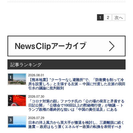
1
2
次へ
記事ランキング
2026.08.01
1
【熊本地震】"クーラーなし避難所"で、「防衛費を削って冷
房を設置しろ」と主張する左派 ─ 中国に忖度した左派の我田
引水の議論に批判殺到
2026.07.30
2
「コロナ対策の顔」ファウチ氏の「公の場の発言と矛盾する
日記公開」「公聴会で100回以上の黙秘権行使」が物議 ─ ト
ランプ政権の最終的な狙いは「中国の責任追及」にある
2026.07.29
3
日本の洋上風力から英大手が撤退を検討し、三菱離脱に続く
激震 ─ 政府はもう潔くエネルギー政策の転換を表明すべき