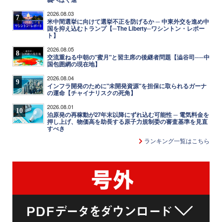
2026.08.03
7
米中間選挙に向けて選挙不正を防げるか ─ 中東外交を進め中
国を抑え込むトランプ【─The Liberty─ワシントン・レポー
ト】
2026.08.05
8
交流重ねる中朝の"蜜月"と習主席の後継者問題【澁谷司──中
国包囲網の現在地】
2026.08.04
9
インフラ開発のために"未開発資源"を担保に取られるガーナ
の運命【チャイナリスクの死角】
2026.08.01
10
泊原発の再稼動が27年末以降にずれ込む可能性 ─ 電気料金を
押し上げ、物価高を助長する原子力規制委の審査基準を見直
すべき
ランキング一覧はこちら