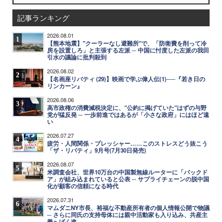
記事ランキング
2026.08.01
1
【熊本地震】"クーラーなし避難所"で、「防衛費を削って冷
房を設置しろ」と主張する左派 ─ 中国に忖度した左派の我田
引水の議論に批判殺到
2026.08.02
2
【名画座リバティ (29)】映画で学ぶ偉人伝(1)──『若き日の
リンカーン』
2026.08.06
3
高市政権の消費減税決定に、"公約に掲げていた"はずの与野
党が猛反発 ─ 一歩前進ではあるが「小さな政府」にはほど遠
い
2026.07.27
4
疲労・人間関係・プレッシャー……このストレスどう抜こう
「ザ・リバティ」9月号(7月30日発売)
2026.08.07
5
米調査会社、世界10万台の中国製無線ルーターに「バックド
ア」が組み込まれていると公表 ─ サプライチェーンの脱中国
化が顧客の信頼になる時代
2026.07.31
6
マムダニNY市長、裕福な不動産所有者の個人情報公開で物議
─ さらに同氏の支持母体には親中活動家も入り込み、共産主
義へばく進