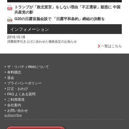
トランプが「敗北宣言」をしない理由「不正選挙」疑惑に 中国
共産党の影
G20の日露首脳会談で 「日露平和条約」締結の決断を
インフォメーション
2019.10.18
消費税率引き上げに合わせた価格改定のお知らせ
一覧はこちら
ザ・リバティWebについて
有料購読
退会
プライバシーポリシー
訂正・おわび
FAQ よくある質問
ご利用環境
会社案内
お問い合わせ
subscribe