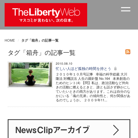
HOME
タグ「箱舟」の記事一覧
タグ「箱舟」の記事一覧
2010.08.10
忙しい人ほど孤独の時間を持とう
２０１０年１０月号記事 幸福の科学総裁 大川
隆法 対機説法 人生の羅針盤 No.164 未来創造の
ためのヒント(4) 【問】私は、政治活動など外向
きの活動に燃えるときと、誰とも話さず静かにし
ていたいときの両方があります。これは自分のな
かにいる「魂の兄弟」の傾向性と、何か関係があ
るのでしょうか。 ２００９年11...