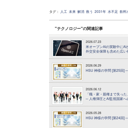
タグ：
人工
未来
解消
救う
2031年
水不足
飲料
"テクノロジー"の関連記事
2026.07.23
米オープンAIの実験中にA
外交安全保障も含めた広い
2026.06.29
HSU 神様の学問 [第25回]
2026.06.12
「職・家・親権まで失った
─ 人権弾圧とAI監視国家
2026.05.28
HSU 神様の学問 [第24