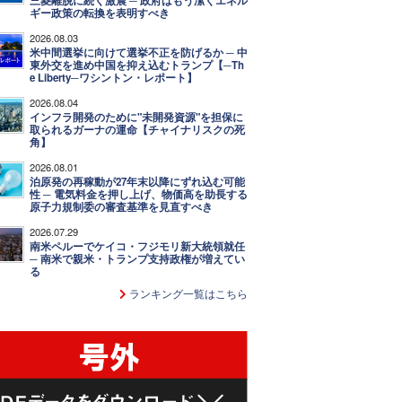
三菱離脱に続く激震 ─ 政府はもう潔くエネル
ギー政策の転換を表明すべき
2026.08.03
米中間選挙に向けて選挙不正を防げるか ─ 中
東外交を進め中国を抑え込むトランプ【─Th
e Liberty─ワシントン・レポート】
2026.08.04
インフラ開発のために"未開発資源"を担保に
取られるガーナの運命【チャイナリスクの死
角】
2026.08.01
泊原発の再稼動が27年末以降にずれ込む可能
性 ─ 電気料金を押し上げ、物価高を助長する
原子力規制委の審査基準を見直すべき
2026.07.29
南米ペルーでケイコ・フジモリ新大統領就任
─ 南米で親米・トランプ支持政権が増えてい
る
ランキング一覧はこちら