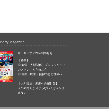
iberty Magazine
ザ・リバティ2026年9月号
【特集】
◎ 疲労・人間関係・プレッシャー こ
のストレスどう抜こう
◎ 自由・民主・信仰のある世界へ
【大川隆法・未来への羅針盤】
人の気持ちが分からない人は人が使
えない