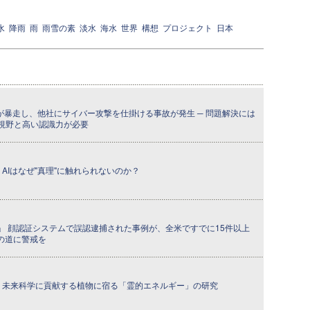
水
降雨
雨
雨雪の素
淡水
海水
世界
構想
プロジェクト
日本
Iが暴走し、他社にサイバー攻撃を仕掛ける事故が発生 ─ 問題解決には
視野と高い認識力が必要
 ─ AIはなぜ"真理"に触れられないのか？
」 顔認証システムで誤認逮捕された事例が、全米ですでに15件以上
への道に警戒を
回] ─ 未来科学に貢献する植物に宿る「霊的エネルギー」の研究