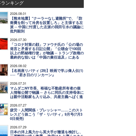
事ランキング
2026.08.01
【熊本地震】"クーラーなし避難所"で、「防
衛費を削って冷房を設置しろ」と主張する左
派 ─ 中国に忖度した左派の我田引水の議論に
批判殺到
2026.07.30
「コロナ対策の顔」ファウチ氏の「公の場の
発言と矛盾する日記公開」「公聴会で100回
以上の黙秘権行使」が物議 ─ トランプ政権の
最終的な狙いは「中国の責任追及」にある
2026.08.02
【名画座リバティ (29)】映画で学ぶ偉人伝(1)
──『若き日のリンカーン』
2026.07.31
マムダニNY市長、裕福な不動産所有者の個
人情報公開で物議 ─ さらに同氏の支持母体に
は親中活動家も入り込み、共産主義へばく進
2026.07.27
疲労・人間関係・プレッシャー……このスト
レスどう抜こう「ザ・リバティ」9月号(7月3
0日発売)
2026.07.29
日本の洋上風力から英大手が撤退を検討し、