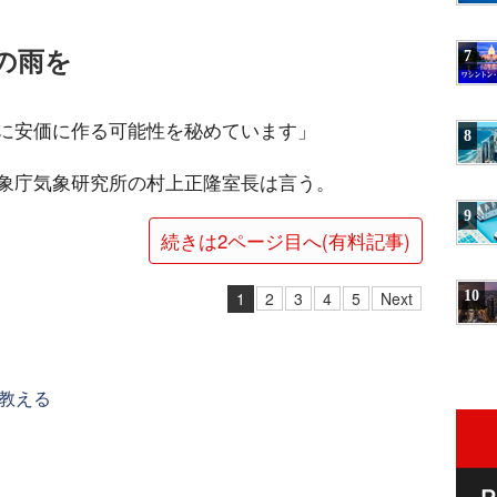
の雨を
7
に安価に作る可能性を秘めています」
8
象庁気象研究所の村上正隆室長は言う。
9
続きは2ページ目へ(有料記事)
10
1
2
3
4
5
Next
教える