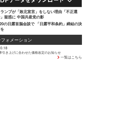
トランプが「敗北宣言」をしない理由「不正選
」疑惑に 中国共産党の影
20の日露首脳会談で 「日露平和条約」締結の決
断を
ンフォメーション
0.18
率引き上げに合わせた価格改定のお知らせ
一覧はこちら