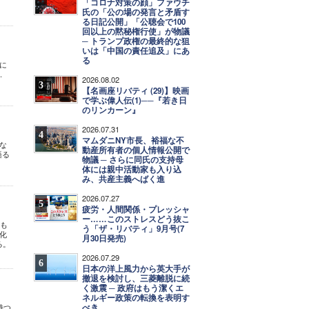
「コロナ対策の顔」ファウチ
氏の「公の場の発言と矛盾す
る日記公開」「公聴会で100
回以上の黙秘権行使」が物議
─ トランプ政権の最終的な狙
いは「中国の責任追及」にあ
る
常に
.
2026.08.02
3
【名画座リバティ (29)】映画
で学ぶ偉人伝(1)──『若き日
のリンカーン』
2026.07.31
4
マムダニNY市長、裕福な不
のな
動産所有者の個人情報公開で
語る
物議 ─ さらに同氏の支持母
体には親中活動家も入り込
み、共産主義へばく進
2026.07.27
5
疲労・人間関係・プレッシャ
ー……このストレスどう抜こ
最も
う「ザ・リバティ」9月号(7
化
月30日発売)
る。
2026.07.29
6
日本の洋上風力から英大手が
撤退を検討し、三菱離脱に続
く激震 ─ 政府はもう潔くエ
ネルギー政策の転換を表明す
べき
持つ