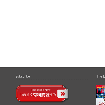
subscribe
The L