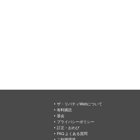
ザ・リバティWebについて
有料購読
退会
プライバシーポリシー
訂正・おわび
FAQ よくある質問
ご利用環境