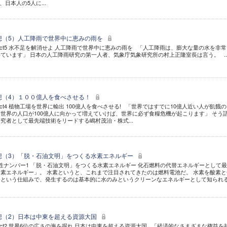
日本人の5人に...
構想（5）人工降雨で世界中に恵みの雨を
roject5 水不足を解消せよ 人工降雨で世界中に恵みの雨を 「人工降雨は、膨大な量の水を非
ています」 日本の人工降雨研究の第一人者、気象庁気象研究所の村上正隆室長は言う。 ..
構想（4）１００億人を食べさせる！
oject4 植物工場を世界に輸出 100億人を食べさせる! 「世界ではすでに10億人近い人が飢餓
世界の人口が100億人に向かって増えていけば、世界に必ず食糧危機が起こります」 そう
究者として最先端技術をリードする嶋村茂治・株式...
構想（3）「脱・石油文明」をつくる水素エネルギー
将来性ナンバー1 「脱・石油文明」をつくる水素エネルギー 化石燃料の代替エネルギーとして
素エネルギー」。 水素というと、これまで注目されてきたのは燃料電池だ。 水素を酸素と
るという仕組みで、発生するのは基本的に水のみというクリーンなエネルギーとして知られ
構想（2）日本は中東を超える資源大国
roject2 世界6位の広さの海を掘れ 日本は中東を超える資源大国 「経済的なさまざまな権益を