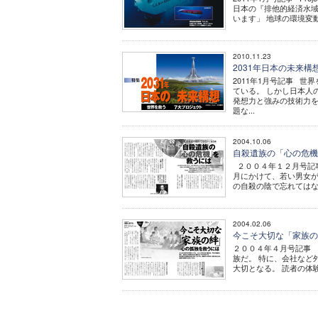
日本の『排他的経済水域
います」 地球の環境変
2010.11.23
2031年日本の未来
2011年1月号記事 
ている。 しかし日本人
発想力と強みの技術力を
題な...
2004.10.06
自殺遺族の「心の危
２００４年１２月号記事
月にかけて、若い男女が
の自殺の陰で忘れてはな
2004.02.06
今こそ大切な「家族の
２００４年４月号記事 
族だ。 特に、会社など
大切となる。 読者の体