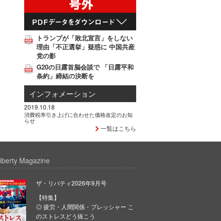
トランプが「敗北宣言」をしない
理由「不正選挙」疑惑に 中国共産
党の影
G20の日露首脳会談で 「日露平和
条約」締結の決断を
インフォメーション
2019.10.18
消費税率引き上げに合わせた価格改定のお知
らせ
一覧はこちら
iberty Magazine
ザ・リバティ2026年9月号
【特集】
◎ 疲労・人間関係・プレッシャー こ
のストレスどう抜こう