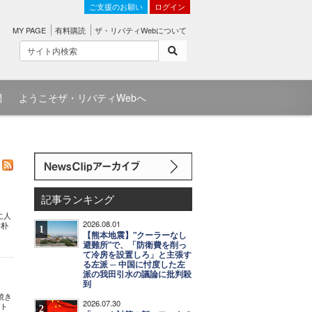
ご支援のお願い
ログイン
MY PAGE
有料購読
ザ・リバティWebについて
問
ようこそザ・リバティWebへ
記事ランキング
に人
2026.08.01
素朴
1
【熊本地震】"クーラーなし
避難所"で、「防衛費を削っ
て冷房を設置しろ」と主張す
る左派 ─ 中国に忖度した左
派の我田引水の議論に批判殺
到
焼き
2026.07.30
ット
2