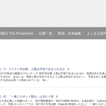
隆法 The Perspective
記事一覧
動画・未来編集
よくある質
構想（7）２０３１年以降、人類は宇宙で生きられるか
oject7 21世紀の最後のフロンティア 2031年以降 人類は宇宙で生きられるか 地球以外の天体
するのか。あるいは、地球人類が生存できるような星は存在するのか──。 宇宙をめぐる
る試みは着々と進められている。 &n...
構想（6）「一家にロボット数台」は当たり前
展で人気を博した双腕ロボット。安川電気開発の「MOTOMAN-SDA10」を他企業が「お好み
。写真:ロイター/ アフロ 2011年1月号記事 Project6 実現待ったなし! 「一家にロボ