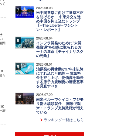
って
2026.08.03
7
米中間選挙に向けて選挙不正
を防げるか ─ 中東外交を進
め中国を抑え込むトランプ
【─The Liberty─ワシント
ン・レポート】
せ
2026.08.04
い
8
インフラ開発のために"未開
糧問
発資源"を担保に取られるガ
ーナの運命【チャイナリスク
の死角】
2026.08.01
9
泊原発の再稼動が27年末以降
１０
にずれ込む可能性 ─ 電気料
数々
金を押し上げ、物価高を助長
する原子力規制委の審査基準
を見直すべき
2026.07.29
10
南米ペルーでケイコ・フジモ
リ新大統領就任 ─ 南米で親
り家
米・トランプ支持政権が増え
一層
ている
ランキング一覧はこちら