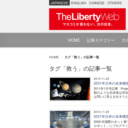
JAPANESE
ENGLISH
CHINESE
OTHERS
HOME
記事カテゴリー
大川
HOME
タグ「救う」の記事一覧
タグ「救う」の記事一覧
2010.11.23
2031年日本の未来
2011年1月号記事 Pr
類のような生命体は存在
な問いに答えを出そうとす
2010.11.23
2031年日本の未来
2009 年国際ロボット
ロボット」にプログラミング