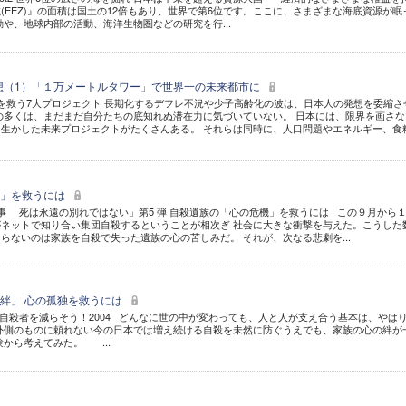
(EEZ)』の面積は国土の12倍もあり、世界で第6位です。ここに、さまざまな海底資源が眠
動や、地球内部の活動、海洋生物圏などの研究を行...
構想（1）「１万メートルタワー」で世界一の未来都市に
世界を救う7大プロジェクト 長期化するデフレ不況や少子高齢化の波は、日本人の発想を委縮さ
の多くは、まだまだ自分たちの底知れぬ潜在力に気づいていない。 日本には、限界を画さな
生かした未来プロジェクトがたくさんある。 それらは同時に、人口問題やエネルギー、食
機」を救うには
 「死は永遠の別れではない」第5 弾 自殺遺族の「心の危機」を救うには この９月から
ネットで知り合い集団自殺するということが相次ぎ 社会に大きな衝撃を与えた。こうした
らないのは家族を自殺で失った遺族の心の苦しみだ。 それが、次なる悲劇を...
絆」 心の孤独を救うには
自殺者を減らそう！2004 どんなに世の中が変わっても、人と人が支え合う基本は、やは
外側のものに頼れない今の日本では増え続ける自殺を未然に防ぐうえでも、家族の心の絆が
験から考えてみた。 ...