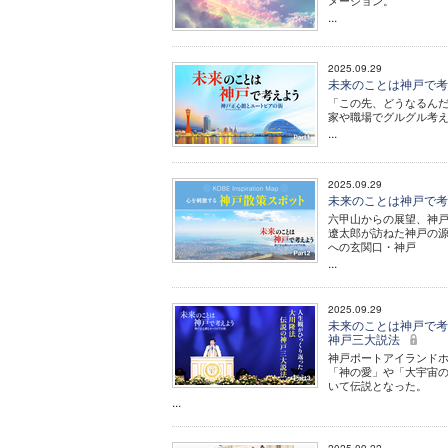
メーション。
...
2025.09.29
未来のことは神戸で考え
「この先、どうなるん
家や職場でグルグル考え
...
2025.09.29
未来のことは神戸で考え
六甲山からの展望、神戸
遼太郎が訪ねた神戸の源
への玄関口・神戸
...
2025.09.29
未来のことは神戸で考え
神戸三大説法
神戸ポートアイランド
「神の愛」や「大宇宙
いて伝説となった。
...