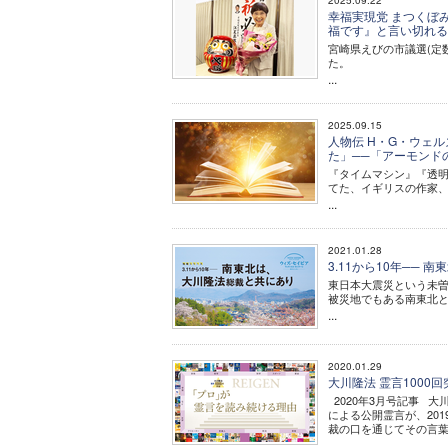
2025.09.22
幸福実現党 まつくぼ
福です』と言い切れ
宮崎県えびの市議選(定
た。
...
2025.09.15
人物伝 H・G・ウェ
た」──「アーモンド
『タイムマシン』『透明
てた、イギリスの作家、H・
...
2021.01.28
3.11から10年──
東日本大震災という未曽
被災地でもある南東北
...
2020.01.29
大川隆法 霊言100
2020年3月号記事 大
による公開霊言が、20
裁の口を通じてその言葉を