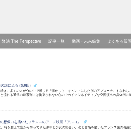
隆法 The Perspective
記事一覧
動画・未来編集
よくある質
の謎に迫る (第8回)
き続き、多くの人が心の中で感じる「懐かしさ」をヒントにした別のアプローチ、すなわち
来と流れる通常の時系列には拘束されない心の中のイマジネイティブな空間演出の具体例に
ての想像力を描いたフランスのアニメ映画『アルコ』
台に、時を超えて空から降ってきた少年と少女の出会い、恋と冒険を描いたフランス発の長編