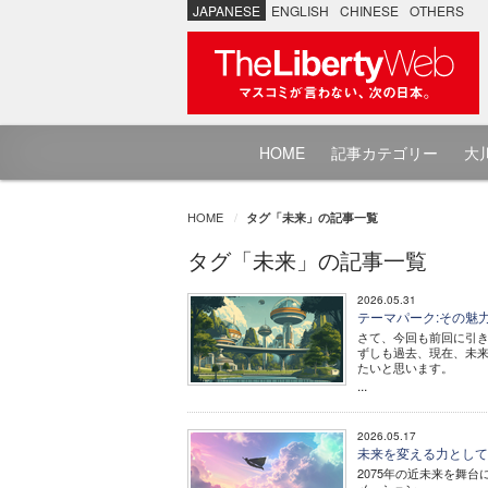
JAPANESE
ENGLISH
CHINESE
OTHERS
HOME
記事カテゴリー
大川
HOME
タグ「未来」の記事一覧
タグ「未来」の記事一覧
2026.05.31
テーマパーク:その魅力
さて、今回も前回に引
ずしも過去、現在、未
たいと思います。
...
2026.05.17
未来を変える力とし
2075年の近未来を舞