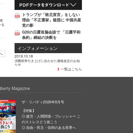
トランプが「敗北宣言」をしない
理由「不正選挙」疑惑に 中国共産
実
いる
党の影
G20の日露首脳会談で 「日露平和
条約」締結の決断を
インフォメーション
へ
2019.10.18
消費税率引き上げに合わせた価格改定のお知
らせ
一覧はこちら
iberty Magazine
ザ・リバティ2026年9月号
【特集】
◎ 疲労・人間関係・プレッシャー こ
のストレスどう抜こう
◎ 自由・民主・信仰のある世界へ