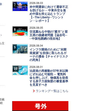
2026.08.03
幸
7
米中間選挙に向けて選挙不正
を防げるか ─ 中東外交を進
め中国を抑え込むトランプ
【─The Liberty─ワシント
ン・レポート】
2026.08.05
8
交流重ねる中朝の"蜜月"と習
い
主席の後継者問題【澁谷司─
─中国包囲網の現在地】
ち立
2026.08.04
9
インフラ開発のために"未開
発資源"を担保に取られるガ
ーナの運命【チャイナリスク
の死角】
2026.08.01
10
泊原発の再稼動が27年末以降
にずれ込む可能性 ─ 電気料
金を押し上げ、物価高を助長
する原子力規制委の審査基準
を見直すべき
ランキング一覧はこちら
総裁
川総