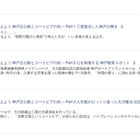
よう 神戸正心館とユートピアの街 ─ Part 1 三度復活した神戸の輝き
だろう……」
るより、"視野の開けた港街"で考えた方が、いい未来が見えるはず。
よう 神戸正心館とユートピアの街 ─ Part 2 心を刺激する 神戸散策スポット
海軍操練所跡碑メリケンパーク、大川総裁伝説の講演会場 神戸ポートアイランドホール、
泉─布引の滝、入唐する空海を護った龍神が棲む!?─大龍寺、「外国の香り」に浸れる街─
よう 神戸正心館とユートピアの街 ─ Part 3 人生観がひっくり返った大川隆法 伝
ホールで、大川総裁は三度の大講演会を行っている。
の悟り」、「宗教立国というユートピア」が語られた説法は、バイブレーションやスケール