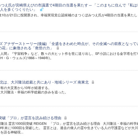
みつえ氏が宮崎県えびの市議選で4期目の当選を果たす ─ 「このまちに住んで『私は
る人を多くつくりたい」
数10)が21日に投開票され、幸福実現党公認候補のまつくぼみつえ氏が4期目の当選を果たし
ルズ アナザーストーリー(後編) 「全盛をきわめた時点が、その全滅への前夜となって
の花」に象徴される「救世の力」
人間』『宇宙戦争』など、数々の大ヒット作を世に送り出し、SF小説における金字塔を打
G・ウェルズ(1866～1946年)。
 南東北は、大川隆法総裁と共にあり - 地域シリーズ 南東北
有の大災害から10年が経過する。
と大川隆法・幸福の科学総裁の歩みを追った。
0回突破「プロ」が霊言を読み続ける理由
川隆法 霊言1000回突破 REIGEN 「プロ」が霊言を読み続ける理由 大川隆法・幸福の科学
19年末に1000回を突破した。 霊言とは、過去の偉人の霊や生きている人の守護霊などが大
語る神秘現...