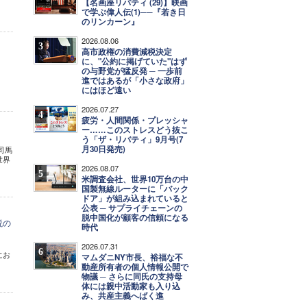
【名画座リバティ (29)】映画
で学ぶ偉人伝(1)──『若き日
のリンカーン』
2026.08.06
3
高市政権の消費減税決定
に、"公約に掲げていた"はず
の与野党が猛反発 ─ 一歩前
進ではあるが「小さな政府」
にはほど遠い
2026.07.27
4
疲労・人間関係・プレッシャ
ー……このストレスどう抜こ
う「ザ・リバティ」9月号(7
月30日発売)
司馬
世界
2026.08.07
5
米調査会社、世界10万台の中
国製無線ルーターに「バック
ドア」が組み込まれていると
公表 ─ サプライチェーンの
脱中国化が顧客の信頼になる
説の
時代
2026.07.31
6
にお
マムダニNY市長、裕福な不
動産所有者の個人情報公開で
物議 ─ さらに同氏の支持母
体には親中活動家も入り込
み、共産主義へばく進