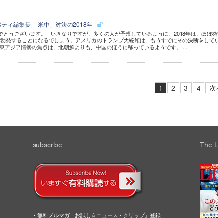
ティ編集長 「米中」対決の2018年
とうございます。 いきなりですが、多くの人が予想しているように、2018年は、ほぼ確
が勃発することになるでしょう。アメリカのトランプ大統領は、もうすでにその決断をして
東アジア情勢の焦点は、北朝鮮よりも、中国のほうに移っているようです。 ...
1
2
3
4
次
subscribe
The L
無料メルマガ「お試し☆ニュース・クリップ」登録