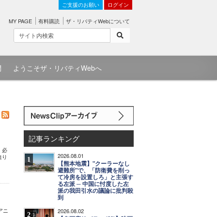
ご支援のお願い
ログイン
MY PAGE
有料購読
ザ・リバティWebについて
問
ようこそザ・リバティWebへ
記事ランキング
、必
2026.08.01
迫り
1
【熊本地震】"クーラーなし
避難所"で、「防衛費を削っ
て冷房を設置しろ」と主張す
る左派 ─ 中国に忖度した左
派の我田引水の議論に批判殺
到
アニ
2026.08.02
2