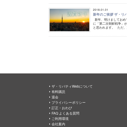
2018.01.01
新年のご挨拶 ザ・リバ
新年、明けましておめで
に「第二次朝鮮戦争」
と思われます。 ただ、
ザ・リバティWebについて
有料購読
退会
プライバシーポリシー
訂正・おわび
FAQ よくある質問
ご利用環境
会社案内