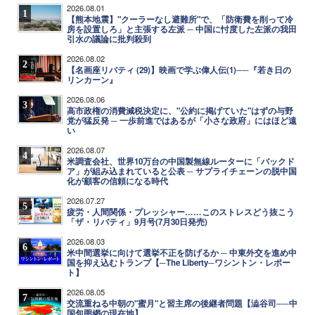
2026.08.01
1
【熊本地震】"クーラーなし避難所"で、「防衛費を削って冷
房を設置しろ」と主張する左派 ─ 中国に忖度した左派の我田
引水の議論に批判殺到
2026.08.02
2
【名画座リバティ (29)】映画で学ぶ偉人伝(1)──『若き日の
リンカーン』
2026.08.06
3
高市政権の消費減税決定に、"公約に掲げていた"はずの与野
党が猛反発 ─ 一歩前進ではあるが「小さな政府」にはほど遠
い
2026.08.07
4
米調査会社、世界10万台の中国製無線ルーターに「バックド
ア」が組み込まれていると公表 ─ サプライチェーンの脱中国
化が顧客の信頼になる時代
2026.07.27
5
疲労・人間関係・プレッシャー……このストレスどう抜こう
「ザ・リバティ」9月号(7月30日発売)
2026.08.03
6
米中間選挙に向けて選挙不正を防げるか ─ 中東外交を進め中
国を抑え込むトランプ【─The Liberty─ワシントン・レポー
ト】
2026.08.05
7
交流重ねる中朝の"蜜月"と習主席の後継者問題【澁谷司──中
国包囲網の現在地】