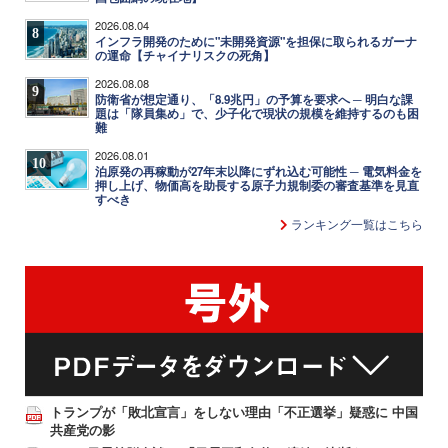
2026.08.04
8
インフラ開発のために"未開発資源"を担保に取られるガーナ
の運命【チャイナリスクの死角】
2026.08.08
9
防衛省が想定通り、「8.9兆円」の予算を要求へ ─ 明白な課
題は「隊員集め」で、少子化で現状の規模を維持するのも困
難
2026.08.01
10
泊原発の再稼動が27年末以降にずれ込む可能性 ─ 電気料金を
押し上げ、物価高を助長する原子力規制委の審査基準を見直
すべき
ランキング一覧はこちら
トランプが「敗北宣言」をしない理由「不正選挙」疑惑に 中国
共産党の影