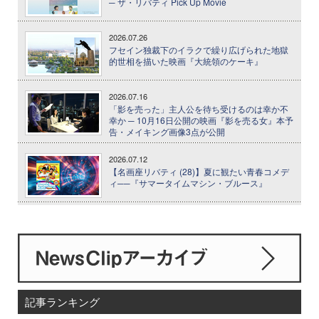
─ ザ・リバティ Pick Up Movie
2026.07.26
フセイン独裁下のイラクで繰り広げられた地獄
的世相を描いた映画『大統領のケーキ』
2026.07.16
「影を売った」主人公を待ち受けるのは幸か不
幸か ─ 10月16日公開の映画『影を売る女』本予
告・メイキング画像3点が公開
2026.07.12
【名画座リバティ (28)】夏に観たい青春コメデ
ィ──『サマータイムマシン・ブルース』
記事ランキング