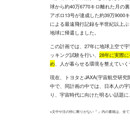
球から約40万6770キロ離れた月の裏
アポロ13号が達成した約39万900
による最遠飛行記録を半世紀以上ぶ
地球に帰還しました。
この計画では、27年に地球上空で
ッキング試験を行い、
28年に実際
め
、人が暮らせる環境を整えていく
現在、トヨタとJAXA(宇宙航空研
中で、同計画の中では、日本人の宇
り、宇宙時代に向けた明るい話題に
※文中や注の特に断りがない『 』内の書籍は、全