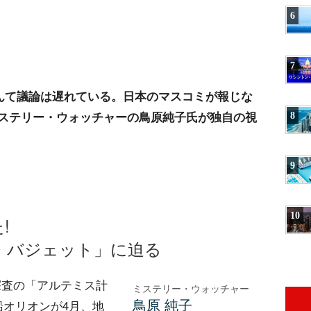
6
7
なんて議論は遅れている。日本のマスコミが報じな
ステリー・ウォッチャーの鳥原純子氏が独自の視
8
9
10
!
・バジェット」に迫る
月探査の「アルテミス計
ミステリー・ウォッチャー
鳥原 純子
船オリオンが4月、地