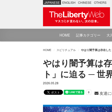
JAPANESE
ENGLISH
CHINESE
OTHERS
HOME
記事カテゴリー
大川
HOME
スピリチュアル
やはり闇予算は存在した！
やはり闇予算は存
ト」に迫る ─ 世
2026.05.28
友達に