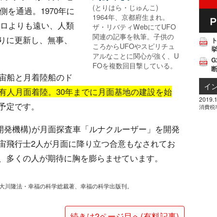
(とりはら・じゅんこ)
側を通過。1970年に
1964年、京都府生まれ。
0キロよりも遠い、人類
ザ・リバティWebにてUFO
関連の記事を執筆。子供の
りに更新し、無事、
ころからUFOやスピリチュ
挙
アルなことに関心が強く、U
G
FOを複数回目撃している。
宇宙船と月着陸船のド
イ
に有人月面着陸。30年までに月面基地の建設を始
2019.1
予定です。
消費税
究開発機構)が月面探査車「ルナクルーザー」を開発
宙飛行士2人が月面に降り立つ合意もなされてお
、多くの人が期待に胸を膨らませています。
て大川隆法・幸福の科学総裁著、幸福の科学出版刊。
続きは2ページ目へ(有料記事)