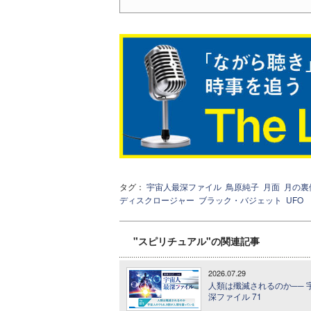
タグ：
宇宙人最深ファイル
鳥原純子
月面
月の裏
ディスクロージャー
ブラック・バジェット
UFO
"スピリチュアル"の関連記事
2026.07.29
人類は殲滅されるのか── 
深ファイル 71