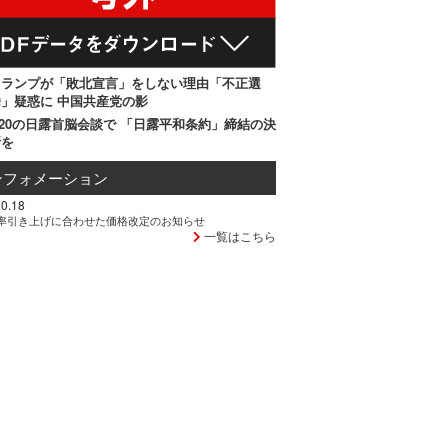
トランプが「敗北宣言」をしない理由「不正選
」疑惑に 中国共産党の影
20の日露首脳会談で 「日露平和条約」締結の決
断を
ンフォメーション
0.18
率引き上げに合わせた価格改定のお知らせ
一覧はこちら