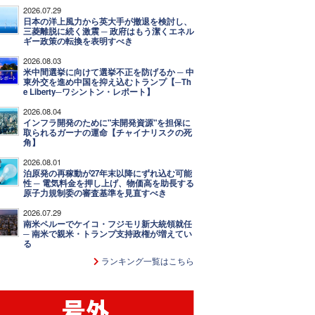
2026.07.29
日本の洋上風力から英大手が撤退を検討し、
三菱離脱に続く激震 ─ 政府はもう潔くエネル
ギー政策の転換を表明すべき
2026.08.03
米中間選挙に向けて選挙不正を防げるか ─ 中
東外交を進め中国を抑え込むトランプ【─Th
e Liberty─ワシントン・レポート】
2026.08.04
インフラ開発のために"未開発資源"を担保に
取られるガーナの運命【チャイナリスクの死
角】
2026.08.01
泊原発の再稼動が27年末以降にずれ込む可能
性 ─ 電気料金を押し上げ、物価高を助長する
原子力規制委の審査基準を見直すべき
2026.07.29
南米ペルーでケイコ・フジモリ新大統領就任
─ 南米で親米・トランプ支持政権が増えてい
る
ランキング一覧はこちら