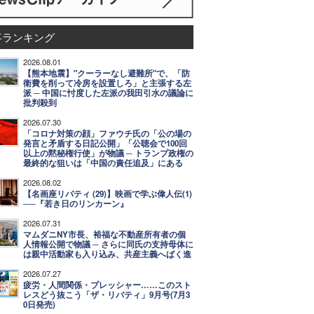
事ランキング
2026.08.01
【熊本地震】"クーラーなし避難所"で、「防
衛費を削って冷房を設置しろ」と主張する左
派 ─ 中国に忖度した左派の我田引水の議論に
批判殺到
2026.07.30
「コロナ対策の顔」ファウチ氏の「公の場の
発言と矛盾する日記公開」「公聴会で100回
以上の黙秘権行使」が物議 ─ トランプ政権の
最終的な狙いは「中国の責任追及」にある
2026.08.02
【名画座リバティ (29)】映画で学ぶ偉人伝(1)
──『若き日のリンカーン』
2026.07.31
マムダニNY市長、裕福な不動産所有者の個
人情報公開で物議 ─ さらに同氏の支持母体に
は親中活動家も入り込み、共産主義へばく進
2026.07.27
疲労・人間関係・プレッシャー……このスト
レスどう抜こう「ザ・リバティ」9月号(7月3
0日発売)