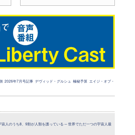
側
2026年7月号記事
デヴィッド・グルシュ
極秘予算
エイジ・オブ・
宇宙人のうち8、9割が人類を護っている ─ 世界でただ一つの宇宙人最