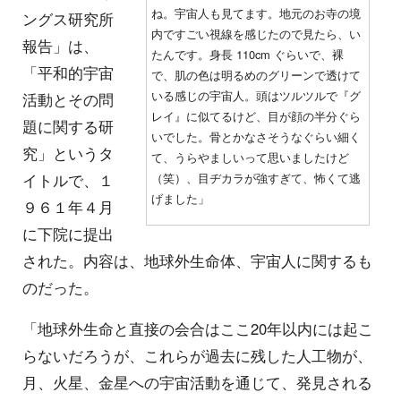
ね。宇宙人も見てます。地元のお寺の境
ングス研究所
内ですごい視線を感じたので見たら、い
報告」は、
たんです。身長 110cm ぐらいで、裸
「平和的宇宙
で、肌の色は明るめのグリーンで透けて
いる感じの宇宙人。頭はツルツルで『グ
活動とその問
レイ』に似てるけど、目が顔の半分ぐら
題に関する研
いでした。骨とかなさそうなぐらい細く
究」というタ
て、うらやましいって思いましたけど
イトルで、１
（笑）、目ヂカラが強すぎて、怖くて逃
げました」
９６１年４月
に下院に提出
された。内容は、地球外生命体、宇宙人に関するも
のだった。
「地球外生命と直接の会合はここ20年以内には起こ
らないだろうが、これらが過去に残した人工物が、
月、火星、金星への宇宙活動を通じて、発見される