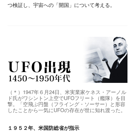
つ検証し、宇宙への「開国」について考える。
（＊）1947年６月24日、米実業家ケネス・アーノル
ド氏がワシントン上空でUFOフリート（艦隊）を目
撃。「空飛ぶ円盤（フライング・ソーサー）と形容
したことから一気にUFOの存在が世に知れ渡った。
１９５２年、米国防総省が指示