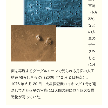
宙局
（NA
SA）
など
の大
量の
デー
タを
もと
に月
面を再現するグーグルムーンで見られる月面の人工
構造 物らしきも の（2006 年12 月 2 日時点）。
1976 年 6 月 29 日、火星探査機バイキング１号が電
送してきた火星の写真には人間の顔に似た巨大な構
造物が写っていた。