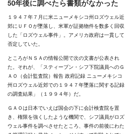
50年後に調べたら書類がなかった
１９４７年７月に米ニューメキシコ州ロズウェル近
郊にＵＦＯが墜落し、米軍が証拠物件を数多く回収
した「ロズウェル事件」。アメリカ政府は一貫して
否定していた。
ところがＮＳＡの情報公開で次の文書が公表され
た。それが、「スティーブン・シフ下院議員へのＧ
ＡＯ（会計監査院）報告 政府記録 ニューメキシコ
州ロズウェル近郊での１９４７年墜落に関する記録
の調査結果」（１９９４年）だ。
ＧＡＯは日本でいえば国会の下に会計検査院を置
き、権限を強くしたような機関で、シフ議員がロズ
ウェル事件を調べさせたところ、事件の前後にわた