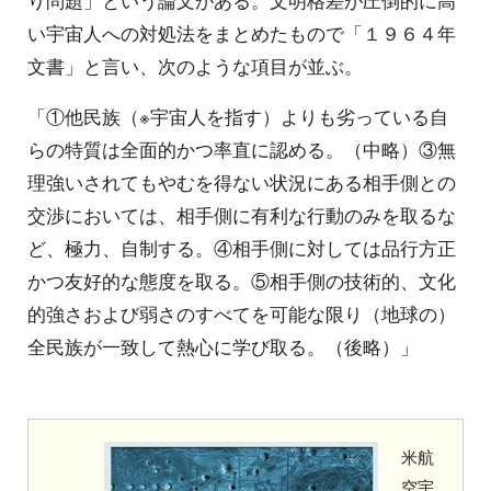
い宇宙人への対処法をまとめたもので「１９６４年
文書」と言い、次のような項目が並ぶ。
「①他民族（※宇宙人を指す）よりも劣っている自
らの特質は全面的かつ率直に認める。（中略）③無
理強いされてもやむを得ない状況にある相手側との
交渉においては、相手側に有利な行動のみを取るな
ど、極力、自制する。④相手側に対しては品行方正
かつ友好的な態度を取る。⑤相手側の技術的、文化
的強さおよび弱さのすべてを可能な限り（地球の）
全民族が一致して熱心に学び取る。（後略）」
米航
空宇