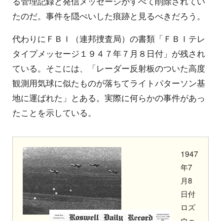
る管理記録と発信メッセージがすべて削除されてい
たのだ。事件を隠ぺいした痕跡と見るべきだろう。
代わりにＦＢＩ（連邦捜査局）の書類「ＦＢＩテレ
タイプメッセージ１９４７年７月８日付」が残され
ている。そこには、「レーダー反射板のついた高度
観測用気球に似たものが落ちてライトパターソン基
地に運ばれた」とある。実際に何らかの事件があっ
たことを示している。
1947
年7
月8
日付
ロズ
ウェ