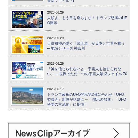
最深ファイル 71
2026.06.29
人類よ、もう目を逸らすな！ トランプ怒涛のUF
O開示
2026.06.29
天御祖神の説く「武士道」が日本と世界を救う
─ 地域シリーズ 神奈川
2026.06.29
「神を信じられないと、宇宙人も信じられな
い」 ─ 世界でただ一つの宇宙人最深ファイル 70
2026.06.17
トランプ政権のUFO開示第3弾に合わせ「UFO
委員会」新設が話題に ─ 「開示の加速」「UFO
科学の主流化」に期待！