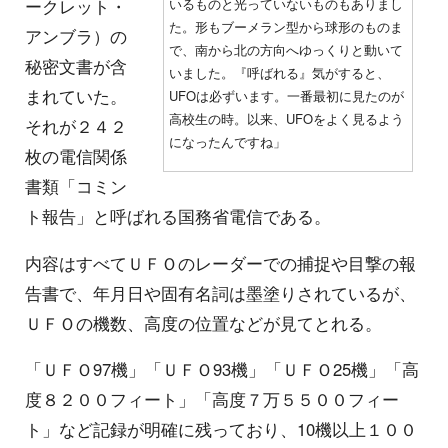
ークレット・
いるものと光っていないものもありまし
た。形もブーメラン型から球形のものま
アンブラ）の
で、南から北の方向へゆっくりと動いて
秘密文書が含
いました。『呼ばれる』気がすると、
まれていた。
UFOは必ずいます。一番最初に見たのが
高校生の時。以来、UFOをよく見るよう
それが２４２
になったんですね」
枚の電信関係
書類「コミン
ト報告」と呼ばれる国務省電信である。
内容はすべてＵＦＯのレーダーでの捕捉や目撃の報
告書で、年月日や固有名詞は墨塗りされているが、
ＵＦＯの機数、高度の位置などが見てとれる。
「ＵＦＯ97機」「ＵＦＯ93機」「ＵＦＯ25機」「高
度８２００フィート」「高度７万５５００フィー
ト」など記録が明確に残っており、10機以上１００