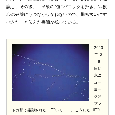
議し、その後、「民衆の間にパニックを招き、宗教
心の破壊にもつながりかねないので、機密扱いにす
べきだ」と伝えた書簡が残っている。
2010
年12
月9
日に
米ニ
ュー
ヨー
ク州
サラ
トガ郡で撮影された UFOフリート。こうした UFO