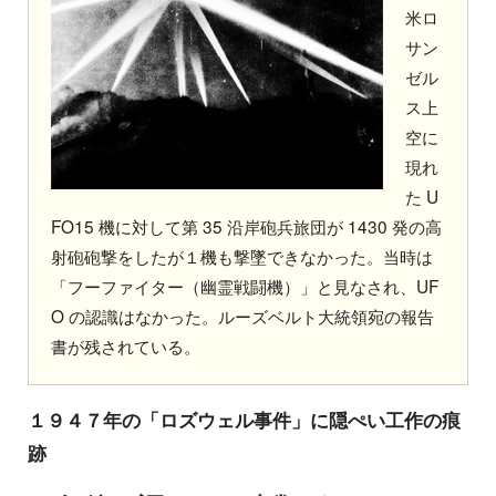
米ロ
サン
ゼル
ス上
空に
現れ
た U
FO15 機に対して第 35 沿岸砲兵旅団が 1430 発の高
射砲砲撃をしたが１機も撃墜できなかった。当時は
「フーファイター（幽霊戦闘機）」と見なされ、UF
O の認識はなかった。ルーズベルト大統領宛の報告
書が残されている。
１９４７年の「ロズウェル事件」に隠ぺい工作の痕
跡