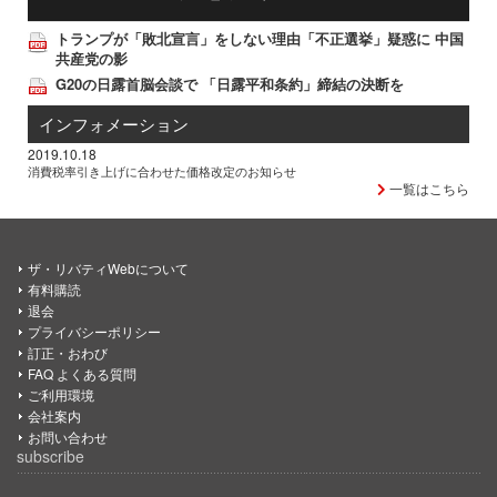
トランプが「敗北宣言」をしない理由「不正選挙」疑惑に 中国
共産党の影
G20の日露首脳会談で 「日露平和条約」締結の決断を
インフォメーション
2019.10.18
消費税率引き上げに合わせた価格改定のお知らせ
一覧はこちら
ザ・リバティWebについて
有料購読
退会
プライバシーポリシー
訂正・おわび
FAQ よくある質問
ご利用環境
会社案内
お問い合わせ
subscribe