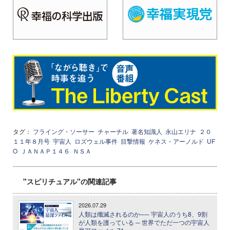
タグ：
フライング・ソーサー
チャーチル
著名知識人
永山エリナ
２０
１１年８月号
宇宙人
ロズウェル事件
目撃情報
ケネス・アーノルド
UF
O
ＪＡＮＡＰ１４６
ＮＳＡ
"スピリチュアル"の関連記事
2026.07.29
人類は殲滅されるのか── 宇宙人のうち8、9割
が人類を護っている ─ 世界でただ一つの宇宙人