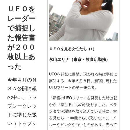
ＵＦＯを
レーダー
で捕捉し
た報告書
が２００
ＵＦＯを見る女性たち（1）
枚以上あ
永山エリナ（東京・飲食店勤務）
った
UFOを頻繁に目撃。現われる時は事前に
今年４月のＮ
察知する。今年５月８日、新宿に現れた
UFOフリートの第一発見者。
ＳＡ公開情報
の中に、トッ
「新宿のUFOフリートを発見した時は朝
から『感じる』ものがありました。ベラ
プシークレッ
ンダで洗濯物を取り込んでいる時に、空
トに準じた扱
を見たら、100機ぐらい飛んでいて。ブ
い（トップシ
ルーやピンクや白いものがあり、光って