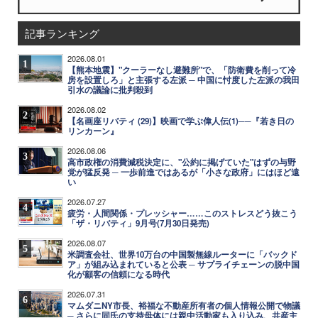
記事ランキング
2026.08.01
1
【熊本地震】"クーラーなし避難所"で、「防衛費を削って冷
房を設置しろ」と主張する左派 ─ 中国に忖度した左派の我田
引水の議論に批判殺到
2026.08.02
2
【名画座リバティ (29)】映画で学ぶ偉人伝(1)──『若き日の
リンカーン』
2026.08.06
3
高市政権の消費減税決定に、"公約に掲げていた"はずの与野
党が猛反発 ─ 一歩前進ではあるが「小さな政府」にはほど遠
い
2026.07.27
4
疲労・人間関係・プレッシャー……このストレスどう抜こう
「ザ・リバティ」9月号(7月30日発売)
2026.08.07
5
米調査会社、世界10万台の中国製無線ルーターに「バックド
ア」が組み込まれていると公表 ─ サプライチェーンの脱中国
化が顧客の信頼になる時代
2026.07.31
6
マムダニNY市長、裕福な不動産所有者の個人情報公開で物議
─ さらに同氏の支持母体には親中活動家も入り込み、共産主