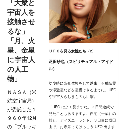
「大衆と
宇宙人を
接触させ
るな」
「月、火
星、金星
ＵＦＯを見る女性たち（2）
に宇宙人
疋田紗也（スピリチュアル・アイド
の人工
ル）
物」
幼少時に臨死体験をして以来、不成仏霊
や浮遊霊などを霊視できるように。UFO
ＮＡＳＡ（米
や宇宙人らしきものも目撃。
航空宇宙局）
「UFO はよく見ますね。３日間連続で
が委託した１
見たこともありますよ。自宅（千葉）の
９６０年12月
前と、ディズニーランド、３日目に成田
の「ブルッキ
山で。お寺系ってけっこう UFO 出ます