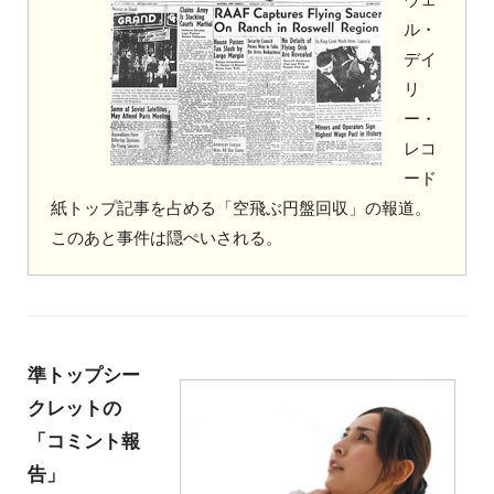
ル・
デイ
リ
ー・
レコ
ード
紙トップ記事を占める「空飛ぶ円盤回収」の報道。
このあと事件は隠ぺいされる。
準トップシー
クレットの
「コミント報
告」