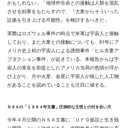
かもしれない」「地球外生命との接触は人類を混乱
させる効果をもたらすので、『大衆からそういった
証拠を引き上げる可能性』を検討するべきだ」
実際はロズウェル事件の時点で米軍は宇宙人と接触
しており、また大衆との接触についても、61年にア
メリカ史上初の宇宙人による誘拐事件「ヒル夫妻ア
ブダクション事件」が起きている。本報告からは宇
宙人の実在を前提としたアメリカ当局の危惧が浮か
び上がり、月や火星、金星に宇宙人が残した人工物
があることを認めていることも注目に値する。
ＮＳＡの「１９６４年文書」圧倒的な文明との付き合い方
今年４月公開のＮＳＡ文書に「ＵＦＯ仮説と生き残
り問題」という論文がある。文明格差が圧倒的に高