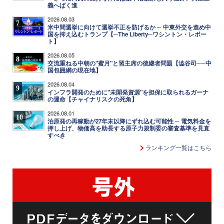
義へばく進
2026.08.03
7
米中間選挙に向けて選挙不正を防げるか ─ 中東外交を進め中
国を抑え込むトランプ【─The Liberty─ワシントン・レポー
ト】
2026.08.05
8
交流重ねる中朝の"蜜月"と習主席の後継者問題【澁谷司──中
国包囲網の現在地】
2026.08.04
9
インフラ開発のために"未開発資源"を担保に取られるガーナ
の運命【チャイナリスクの死角】
2026.08.01
10
泊原発の再稼動が27年末以降にずれ込む可能性 ─ 電気料金を
押し上げ、物価高を助長する原子力規制委の審査基準を見直
すべき
ランキング一覧はこちら