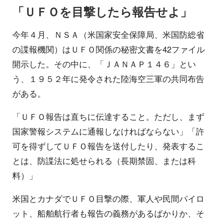
「ＵＦＯを目撃したら報告せよ」
今年４月、ＮＳＡ（米国家安全保障局、米国防総省
の諜報機関）はＵＦＯ関係の秘密文書を42ファイル
開示した。その中に、「ＪＡＮＡＰ１４６」とい
う、１９５２年に発令された陸海空三軍の共同布告
がある。
「ＵＦＯ報告は直ちに伝達すること。ただし、まず
国家警報システムに通報しなければならない」「許
可を得ずしてＵＦＯ報告を送付したり、発表するこ
とは、防諜法に処せられる（長期禁固、または科
料）」
米国とカナダでＵＦＯ目撃の際、軍人や民間パイロ
ット、船舶航行者も報告の義務があるばかりか、そ